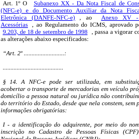
Art. 1º O
Subanexo XX - Da Nota Fiscal de Cons
(NFC-e) e do Documento Auxiliar da Nota Fisc
Eletrônica (DANFE-NFC-e)
, ao
Anexo XV - 
Acessórias
, ao Regulamento do ICMS, aprovado 
9.203, de 18 de setembro de 1998
, passa a vigorar 
as alterações abaixo especificados:
“Art. 2º ..........................:
.......................................
§ 14. A NFC-e pode ser utilizada, em substitu
acobertar o transporte de mercadorias em veículo pró
domicílio a pessoa natural ou jurídica não contribui
do território do Estado, desde que nela constem, sem 
informações obrigatórias:
I - a identificação do adquirente, por meio do n
inscrição no Cadastro de Pessoas Físicas (CPF
Nacional de Pessoas Jurídicas (CNPJ);