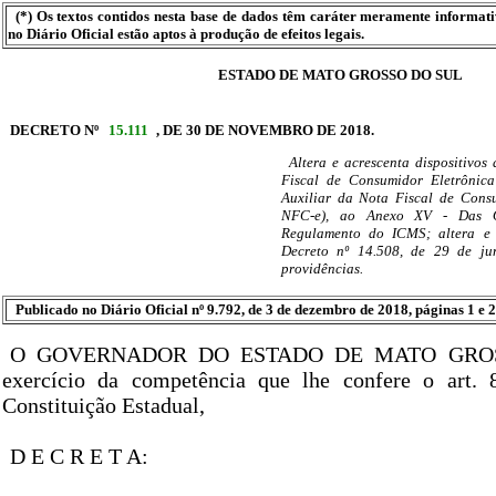
(*) Os textos contidos nesta base de dados têm caráter meramente informat
no Diário Oficial estão aptos à produção de efeitos legais.
ESTADO DE MATO GROSSO DO SUL
DECRETO Nº
15.111
, DE 30 DE NOVEMBRO DE 2018.
Altera e acrescenta dispositivo
Fiscal de Consumidor Eletrônic
Auxiliar da Nota Fiscal de Cons
NFC-e), ao Anexo XV - Das Ob
Regulamento do ICMS; altera e a
Decreto nº 14.508, de 29 de ju
providências.
Publicado no Diário Oficial nº 9.792, de 3 de dezembro de 2018, páginas 1 e 2
O GOVERNADOR DO ESTADO DE MATO GROS
exercício da competência que lhe confere o art. 8
Constituição Estadual,
D E C R E T A: