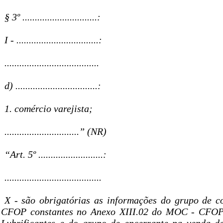
§ 3º ..............................:
I - .................................:
......................................
d) .................................:
1. comércio varejista;
..............................” (NR)
“Art. 5º ..........................:
.......................................
X - são obrigatórias as informações do grupo de c
CFOP constantes no Anexo XIII.02 do MOC - CFOP