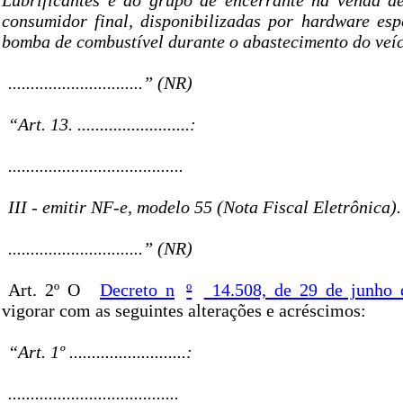
Lubrificantes e do grupo de encerrante na venda d
consumidor final, disponibilizadas por hardware esp
bomba de combustível durante o abastecimento do veíc
..............................” (NR)
“Art. 13. .........................:
.......................................
III - emitir NF-e, modelo 55 (Nota Fiscal Eletrônica).
..............................” (NR)
Art. 2º O
Decreto n
º
14.508, de 29 de junho 
vigorar com as seguintes alterações e acréscimos:
“Art. 1º ..........................:
......................................