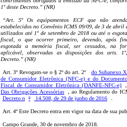
contribuintes obrigados à emissão da NFC-e, conform
1º deste Decreto.” (NR)
“Art. 5º Os equipamentos ECF que não atenda
estabelecidos no Convênio ICMS 09/09, de 3 de abril 
utilizados até 1º de setembro de 2018 ou até o esgo
fiscal, o que ocorrer primeiro, devendo, após fi
esgotada a memória fiscal, ser cessados, na fo
aplicável, observadas as disposições dos arts. 1º
Decreto.” (NR)
Art. 3º Revogam-se o § 2º do art. 2º
do Subanexo X
de Consumidor Eletrônica (NFC-e) e do Documento
Fiscal de Consumidor Eletrônica (DANFE-NFC-e)
Das Obrigações Acessórias
, ao Regulamento do ICM
Decreto n
º
14.508, de 29 de junho de 2016
.
Art. 4º Este Decreto entra em vigor na data de sua pub
Campo Grande, 30 de novembro de 2018.