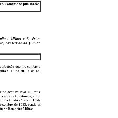
ivo. Somente os publicados
licial Militar e Bombeiro
ios, nos termos do § 2º do
.
atribuição que lhe confere o
alínea “a” do art. 76 da Lei
 colocar Policial Militar e
pós a devida autorização do
o parágrafo 2º do art. 10 da
 setembro de 1983, sendo as
itar e Bombeiro Militar.