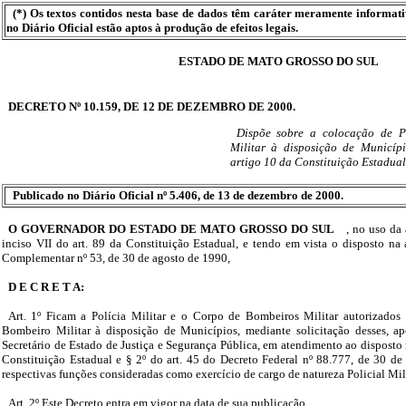
(*) Os textos contidos nesta base de dados têm caráter meramente informat
no Diário Oficial estão aptos à produção de efeitos legais.
ESTADO DE MATO GROSSO DO SUL
DECRETO Nº 10.159, DE 12 DE DEZEMBRO DE 2000.
Dispõe sobre a colocação de Po
Militar à disposição de Municíp
artigo 10 da Constituição Estadual
Publicado no Diário Oficial nº 5.406, de 13 de dezembro de 2000.
O GOVERNADOR DO ESTADO DE MATO GROSSO DO SUL
, no uso da 
inciso VII do art. 89 da Constituição Estadual, e tendo em vista o disposto na 
Complementar nº 53, de 30 de agosto de 1990,
D E C R E T A:
Art. 1º Ficam a Polícia Militar e o Corpo de Bombeiros Militar autorizados a
Bombeiro Militar à disposição de Municípios, mediante solicitação desses, a
Secretário de Estado de Justiça e Segurança Pública, em atendimento ao disposto n
Constituição Estadual e § 2º do art. 45 do Decreto Federal nº 88.777, de 30 de
respectivas funções consideradas como exercício de cargo de natureza Policial Mil
Art. 2º Este Decreto entra em vigor na data de sua publicação.