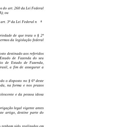
s do art. 260 da Lei Federal
A); ou
art. 3º da Lei Federal n
º
riedade de que trata o § 2º
termos da legislação federal
sto destinado aos referidos
 Estado de Fazenda do seu
rio de Estado de Fazenda,
rasil, a fim de assegurar a
ado o disposto no § 6º deste
nda, na forma e nos prazos
olescente e da pessoa idosa
brigação legal vigente antes
e artigo, destine parte do
go tenham sido realizadas em