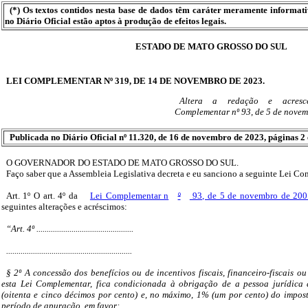
(*) Os textos contidos nesta base de dados têm caráter meramente informat
no Diário Oficial estão aptos à produção de efeitos legais.
ESTADO DE MATO GROSSO DO SUL
LEI COMPLEMENTAR Nº 319, DE 14 DE NOVEMBRO DE 2023.
Altera a redação e acresce
Complementar nº 93, de 5 de novem
Publicada no Diário Oficial nº 11.320, de 16 de novembro de 2023, páginas 2 
O GOVERNADOR DO ESTADO DE MATO GROSSO DO SUL.
Faço saber que a Assembleia Legislativa decreta e eu sanciono a seguinte Lei C
Art. 1º O art. 4º da
Lei Complementar n
º
93, de 5 de novembro de 20
seguintes alterações e acréscimos:
“Art. 4º ...............................................
.............................................................
§ 2º A concessão dos benefícios ou de incentivos fiscais, financeiro-fiscais ou 
esta Lei Complementar, fica condicionada à obrigação de a pessoa jurídica 
(oitenta e cinco décimos por cento) e, no máximo, 1% (um por cento) do impo
período de apuração, em favor: