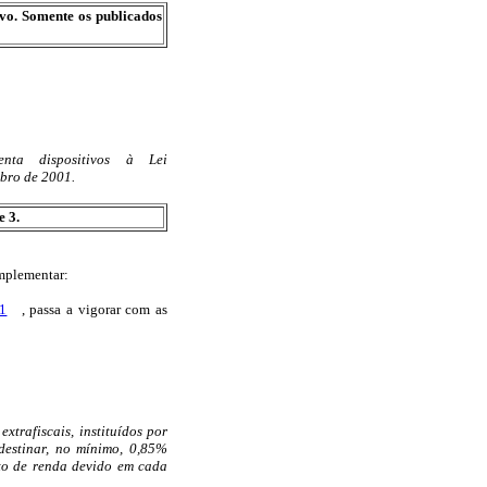
ivo. Somente os publicados
nta dispositivos à Lei
bro de 2001.
e 3.
omplementar:
01
, passa a vigorar com as
extrafiscais, instituídos por
destinar, no mínimo, 0,85%
sto de renda devido em cada