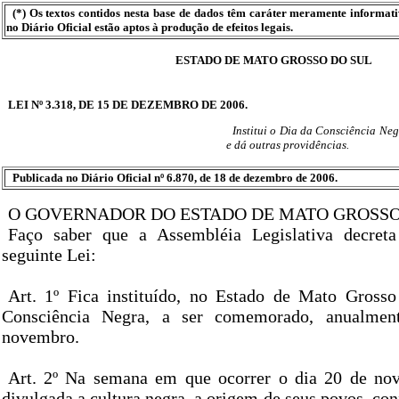
(*) Os textos contidos nesta base de dados têm caráter meramente informat
no Diário Oficial estão aptos à produção de efeitos legais.
ESTADO DE MATO GROSSO DO SUL
LEI Nº 3.318, DE 15 DE DEZEMBRO DE 2006.
Institui o Dia da Consciência Neg
e dá outras providências.
Publicada no Diário Oficial nº 6.870, de 18 de dezembro de 2006.
O GOVERNADOR DO ESTADO DE MATO GROSSO
Faço saber que a Assembléia Legislativa decret
seguinte Lei:
Art. 1º Fica instituído, no Estado de Mato Gross
Consciência Negra, a ser comemorado, anualmen
novembro.
Art. 2º Na semana em que ocorrer o dia 20 de nov
divulgada a cultura negra, a origem de seus povos, conf