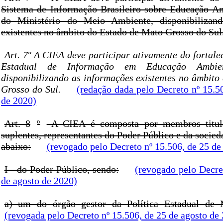
Sistema de Informação Brasileiro sobre Educação A
do Ministério do Meio Ambiente, disponibilizan
existentes no âmbito do Estado de Mato Grosso do Sul
Art. 7º A CIEA deve participar ativamente do fortal
Estadual de Informação em Educação Ambien
disponibilizando as informações existentes no âmbito
Grosso do Sul.
(redação dada pelo Decreto nº 15.5
de 2020)
Art. 8
º
A CIEA é composta por membros titula
suplentes, representantes do Poder Público e da socied
abaixo:
(revogado pelo Decreto nº 15.506, de 25 de
I - do Poder Público, sendo:
(revogado pelo Decre
de agosto de 2020)
a) um do órgão gestor da Política Estadual de
(revogada pelo Decreto nº 15.506, de 25 de agosto de