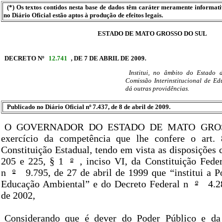
(*) Os textos contidos nesta base de dados têm caráter meramente informat
no Diário Oficial estão aptos à produção de efeitos legais.
ESTADO DE MATO GROSSO DO SUL
DECRETO Nº
12.741
, DE 7 DE ABRIL DE 2009.
Institui, no âmbito do Estado
Comissão Interinstitucional de E
dá outras providências.
Publicado no Diário Oficial nº 7.437, de 8 de abril de 2009.
O GOVERNADOR DO ESTADO DE MATO GROS
exercício da competência que lhe confere o art. 
Constituição Estadual, tendo em vista as disposições c
205 e 225, § 1
º
, inciso VI, da Constituição Fede
n
º
9.795, de 27 de abril de 1999 que “institui a P
Educação Ambiental” e do Decreto Federal n
º
4.2
de 2002,
Considerando que é dever do Poder Público e da 