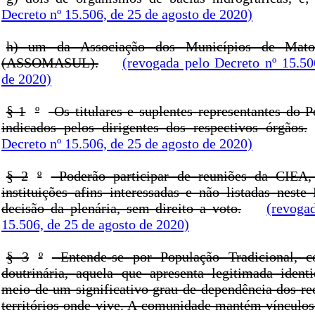
Decreto nº 15.506, de 25 de agosto de 2020)
h) um da Associação dos Municípios de Mato
(ASSOMASUL).
(revogada pelo Decreto nº 15.50
de 2020)
§ 1
º
Os titulares e suplentes representantes do P
indicados pelos dirigentes dos respectivos órgãos.
Decreto nº 15.506, de 25 de agosto de 2020)
§ 2
º
Poderão participar de reuniões da CIEA, 
instituições afins interessadas e não listadas neste
decisão da plenária, sem direito a voto.
(revoga
15.506, de 25 de agosto de 2020)
§ 3
º
Entende-se por População Tradicional, c
doutrinária, aquela que apresenta legitimada identi
meio de um significativo grau de dependência dos rec
territórios onde vive. A comunidade mantém vínculos