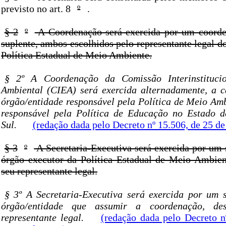
previsto no art. 8
º
.
§ 2
º
A Coordenação será exercida por um coorde
suplente, ambos escolhidos pelo representante legal d
Política Estadual de Meio Ambiente.
§ 2º A Coordenação da Comissão Interinstituci
Ambiental (CIEA) será exercida alternadamente, a 
órgão/entidade responsável pela Política de Meio Amb
responsável pela Política de Educação no Estado 
Sul.
(redação dada pelo Decreto nº 15.506, de 25 de
§ 3
º
A Secretaria-Executiva será exercida por um 
órgão executor da Política Estadual de Meio Ambien
seu representante legal.
§ 3º A Secretaria-Executiva será exercida por um s
órgão/entidade que assumir a coordenação, de
representante legal.
(redação dada pelo Decreto n