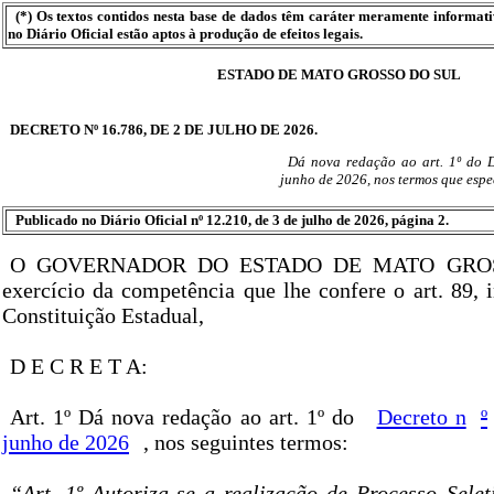
(*) Os textos contidos nesta base de dados têm caráter meramente informat
no Diário Oficial estão aptos à produção de efeitos legais.
ESTADO DE MATO GROSSO DO SUL
DECRETO Nº 16.786, DE 2 DE JULHO DE 2026.
Dá nova redação ao art. 1º do D
junho de 2026, nos termos que espec
Publicado no Diário Oficial nº 12.210, de 3 de julho de 2026, página 2.
O GOVERNADOR DO ESTADO DE MATO GROS
exercício da competência que lhe confere o art. 89, 
Constituição Estadual,
D E C R E T A:
Art. 1º Dá nova redação ao art. 1º do
Decreto n
º
junho de 2026
, nos seguintes termos:
“Art. 1º Autoriza-se a realização de Processo Selet