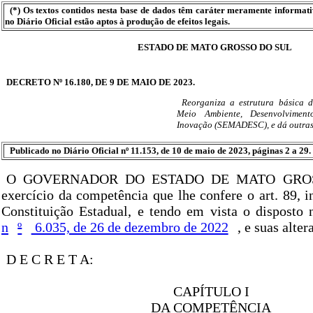
(*) Os textos contidos nesta base de dados têm caráter meramente informat
no Diário Oficial estão aptos à produção de efeitos legais.
ESTADO DE MATO GROSSO DO SUL
DECRETO Nº 16.180, DE 9 DE MAIO DE 2023.
Reorganiza a estrutura básica 
Meio Ambiente, Desenvolviment
Inovação (SEMADESC), e dá outras
Publicado no Diário Oficial nº 11.153, de 10 de maio de 2023, páginas 2 a 29.
O GOVERNADOR DO ESTADO DE MATO GROS
exercício da competência que lhe confere o art. 89, i
Constituição Estadual, e tendo em vista o disposto
n
º
6.035, de 26 de dezembro de 2022
, e suas alter
D E C R E T A:
CAPÍTULO I
DA COMPETÊNCIA