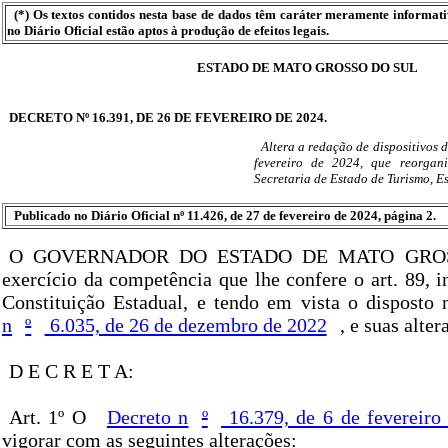
(*) Os textos contidos nesta base de dados têm caráter meramente informat
no Diário Oficial estão aptos à produção de efeitos legais.
ESTADO DE MATO GROSSO DO SUL
DECRETO Nº 16.391, DE 26 DE FEVEREIRO DE 2024.
Altera a redação de dispositivos d
fevereiro de 2024, que reorgan
Secretaria de Estado de Turismo, E
Publicado no Diário Oficial nº 11.426, de 27 de fevereiro de 2024, página 2.
O GOVERNADOR DO ESTADO DE MATO GROS
exercício da competência que lhe confere o art. 89, i
Constituição Estadual, e tendo em vista o disposto
n
º
6.035, de 26 de dezembro de 2022
, e suas alter
D E C R E T A:
Art. 1º O
Decreto n
º
16.379, de 6 de fevereiro
vigorar com as seguintes alterações: