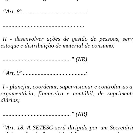
“Art. 8º ..........................................:
.......................................................
II - desenvolver ações de gestão de pessoas, serv
estoque e distribuição de material de consumo;
..............................................” (NR)
“Art. 9º ..........................................:
I - planejar, coordenar, supervisionar e controlar as 
orçamentária, financeira e contábil, de suprimen
diárias;
..............................................” (NR)
“Art. 18. A SETESC será dirigida por um Secretár