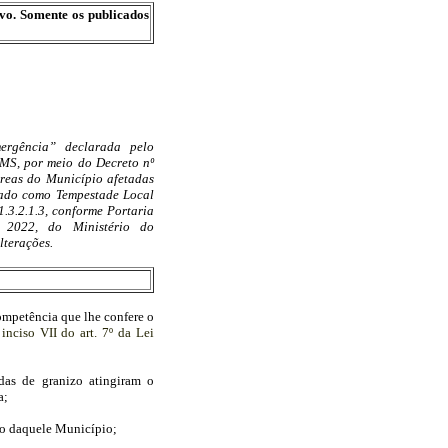
ivo. Somente os publicados
rgência” declarada pelo
-MS, por meio do Decreto nº
áreas do Município afetadas
icado como Tempestade Local
.3.2.1.3, conforme Portaria
 2022, do Ministério do
lterações.
tência que lhe confere o
inciso VII do art. 7º da Lei
as de granizo atingiram o
a;
do daquele Município;