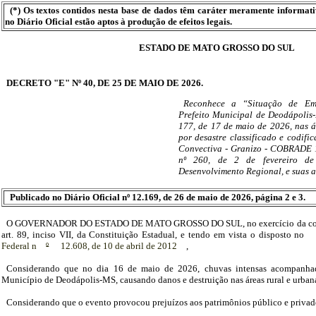
(*) Os textos contidos nesta base de dados têm caráter meramente informat
no Diário Oficial estão aptos à produção de efeitos legais.
ESTADO DE MATO GROSSO DO SUL
DECRETO "E" Nº 40, DE 25 DE MAIO DE 2026.
Reconhece a “Situação de Eme
Prefeito Municipal de Deodápolis
177, de 17 de maio de 2026, nas 
por desastre classificado e codif
Convectiva - Granizo - COBRADE 1
nº 260, de 2 de fevereiro de
Desenvolvimento Regional, e suas a
Publicado no Diário Oficial nº 12.169, de 26 de maio de 2026, página 2 e 3.
O GOVERNADOR DO ESTADO DE MATO GROSSO DO SUL, no exercício da compe
art. 89, inciso VII, da Constituição Estadual, e tendo em vista o disposto no
Federal n
º
12.608, de 10 de abril de 2012
,
Considerando que no dia 16 de maio de 2026, chuvas intensas acompanhad
Município de Deodápolis-MS, causando danos e destruição nas áreas rural e urban
Considerando que o evento provocou prejuízos aos patrimônios público e priva