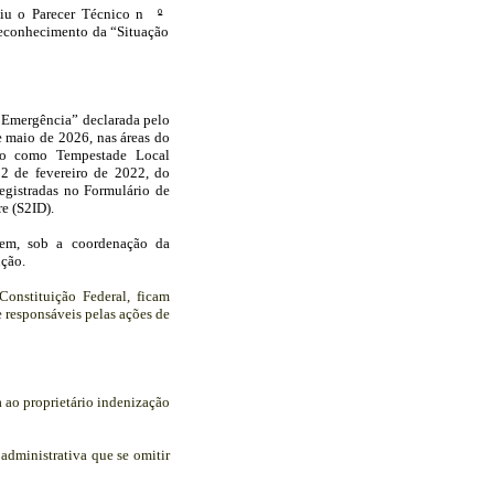
iu o Parecer Técnico n
º
econhecimento da “Situação
de Emergência” declarada pelo
 maio de 2026, nas áreas do
ado como Tempestade Local
2 de fevereiro de 2022, do
egistradas no Formulário de
e (S2ID).
arem, sob a coordenação da
ução.
onstituição Federal, ficam
e responsáveis pelas ações de
a ao proprietário indenização
 administrativa que se omitir