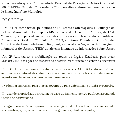
Considerando que a Coordenadoria Estadual de Proteção e Defesa Civil emit
007/CEPDEC/MS, de 17 de maio de 2026, manifestando-se favoravelmente ao r
de Emergência” no Município,
D E C R E T A:
Art. 1º Fica reconhecida, pelo prazo de 180 (cento e oitenta) dias, a “Situação 
Prefeito Municipal de Deodápolis-MS, por meio do Decreto n
º
177, de 17 de
Município, comprovadamente, afetadas por desastre classificado e codific
Convectiva - Granizo, COBRADE 1.3.2.1.3, conforme Portaria n
º
260, de 
Ministério do Desenvolvimento Regional, e suas alterações, e das informações r
Informações do Desastre (FIDE) do Sistema Integrado de Informações Sobre Desastr
Art. 2º Autoriza-se a mobilização de todos os órgãos Estaduais para atu
CEPDEC/MS, nas ações de resposta ao desastre, reabilitação do cenário e reconstr
Art. 3º De acordo com o estabelecido nos incisos XI e XXV do art. 5º da C
autorizadas as autoridades administrativas e os agentes de defesa civil, diretament
resposta aos desastres, em caso de risco iminente, a:
I - adentrar nas casas, para prestar socorro ou para determinar a pronta evacuação;
II - usar de propriedade particular, no caso de iminente perigo público, assegurad
ulterior, se houver dano.
Parágrafo único. Será responsabilizado o agente da Defesa Civil ou a autoridade
de suas obrigações, relacionadas com a segurança global da população.