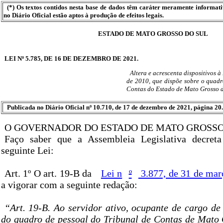
(*) Os textos contidos nesta base de dados têm caráter meramente informat
no Diário Oficial estão aptos à produção de efeitos legais.
ESTADO DE MATO GROSSO DO SUL
LEI Nº 5.785, DE 16 DE DEZEMBRO DE 2021.
Altera e acrescenta dispositivos à
de 2010, que dispõe sobre o quadr
Contas do Estado de Mato Grosso d
Publicada no Diário Oficial nº 10.710, de 17 de dezembro de 2021, página 20.
O GOVERNADOR DO ESTADO DE MATO GROSSO
Faço saber que a Assembleia Legislativa decret
seguinte Lei:
Art. 1º O art. 19-B da
Lei n
º
3.877, de 31 de mar
a vigorar com a seguinte redação:
“Art. 19-B. Ao servidor ativo, ocupante de cargo de
do quadro de pessoal do Tribunal de Contas de Mato G