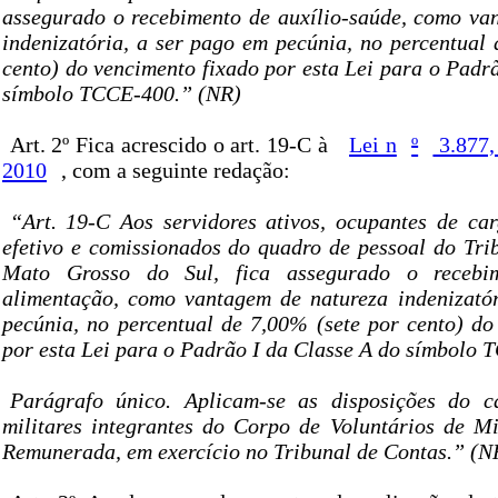
assegurado o recebimento de auxílio-saúde, como va
indenizatória, a ser pago em pecúnia, no percentual 
cento) do vencimento fixado por esta Lei para o Padr
símbolo TCCE-400.” (NR)
Art. 2º Fica acrescido o art. 19-C à
Lei n
º
3.877,
2010
, com a seguinte redação:
“Art. 19-C Aos servidores ativos, ocupantes de ca
efetivo e comissionados do quadro de pessoal do Tri
Mato Grosso do Sul, fica assegurado o recebim
alimentação, como vantagem de natureza indenizató
pecúnia, no percentual de 7,00% (sete por cento) do
por esta Lei para o Padrão I da Classe A do símbolo 
Parágrafo único. Aplicam-se as disposições do ca
militares integrantes do Corpo de Voluntários de Mi
Remunerada, em exercício no Tribunal de Contas.” (N