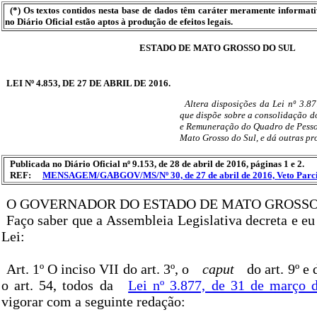
(*) Os textos contidos nesta base de dados têm caráter meramente informat
no Diário Oficial estão aptos à produção de efeitos legais.
ESTADO DE MATO GROSSO DO SUL
LEI Nº 4.853, DE 27 DE ABRIL DE 2016.
Altera disposições da Lei nº 3.8
que dispõe sobre a consolidação d
e Remuneração do Quadro de Pesso
Mato Grosso do Sul, e dá outras pr
Publicada no Diário Oficial nº 9.153, de 28 de abril de 2016, páginas 1 e 2.
REF:
MENSAGEM/GABGOV/MS/Nº 30, de 27 de abril de 2016, Veto Parc
O GOVERNADOR DO ESTADO DE MATO GROSSO
Faço saber que a Assembleia Legislativa decreta e eu
Lei:
Art. 1º O inciso VII do art. 3º, o
caput
do art. 9º e d
o art. 54, todos da
Lei nº 3.877, de 31 de março 
vigorar com a seguinte redação: