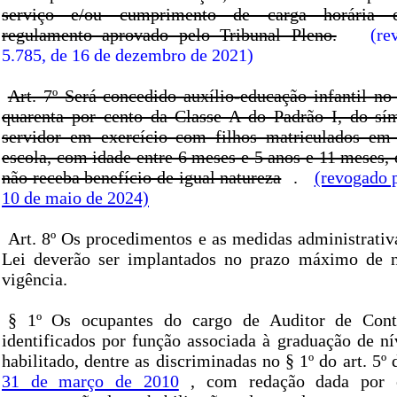
serviço e/ou cumprimento de carga horária e
regulamento aprovado pelo Tribunal Pleno.
(re
5.785, de 16 de dezembro de 2021)
Art. 7º Será concedido auxílio-educação infantil no
quarenta por cento da Classe A do Padrão I, do s
servidor em exercício com filhos matriculados em
escola, com idade entre 6 meses e 5 anos e 11 meses,
não receba benefício de igual natureza
.
(revogado p
10 de maio de 2024)
Art. 8º Os procedimentos e as medidas administrativ
Lei deverão ser implantados no prazo máximo de n
vigência.
§ 1º Os ocupantes do cargo de Auditor de Cont
identificados por função associada à graduação de ní
habilitado, dentre as discriminadas no § 1º do art. 5º
31 de março de 2010
, com redação dada por e