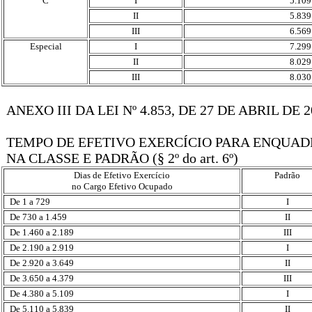
C
I
5.109
II
5.839
III
6.569
Especial
I
7.299
II
8.029
III
8.030
ANEXO III DA LEI Nº 4.853, DE 27 DE ABRIL DE 2
TEMPO DE EFETIVO EXERCÍCIO PARA ENQUA
NA CLASSE E PADRÃO (§ 2º do art. 6º)
Dias de Efetivo Exercício
Padrão
no Cargo Efetivo Ocupado
De 1 a 729
I
De 730 a 1.459
II
De 1.460 a 2.189
III
De 2.190 a 2.919
I
De 2.920 a 3.649
II
De 3.650 a 4.379
III
De 4.380 a 5.109
I
De 5.110 a 5.839
II