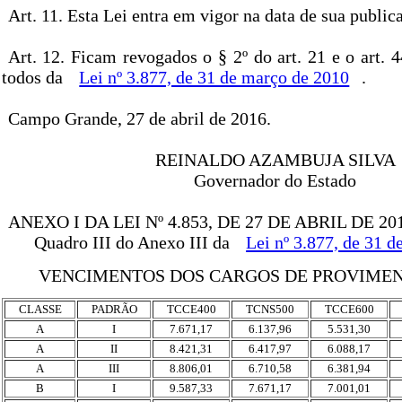
Art. 11. Esta Lei entra em vigor na data de sua public
Art. 12. Ficam revogados o § 2º do art. 21 e o art. 4
todos da
Lei nº 3.877, de 31 de março de 2010
.
Campo Grande, 27 de abril de 2016.
REINALDO AZAMBUJA SILVA
Governador do Estado
ANEXO I DA LEI Nº 4.853, DE 27 DE ABRIL DE 201
Quadro III do Anexo III da
Lei nº 3.877, de 31 
VENCIMENTOS DOS CARGOS DE PROVIMEN
CLASSE
PADRÃO
TCCE400
TCNS500
TCCE600
A
I
7.671,17
6.137,96
5.531,30
A
II
8.421,31
6.417,97
6.088,17
A
III
8.806,01
6.710,58
6.381,94
B
I
9.587,33
7.671,17
7.001,01