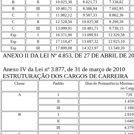
B
II
10.025,38
8.021,73
7.338,82
B
III
10.481,71
8.386,94
7.692,95
C
I
11.982,12
9.587,33
8.862,36
C
II
12.528,56
10.025,38
9.290,39
C
III
13.099,91
10.481,71
9.739,15
Esp
I
16.371,90
13.099,91
12.329,58
Esp
II
17.118,47
13.697,32
12.925,10
Esp
III
17.899,08
14.321,97
13.549,39
ANEXO II DA LEI Nº 4.853, DE 27 DE ABRIL DE 20
Anexo IV da Lei nº 3.877, de 31 de março de 2010
ESTRUTURAÇÃO DOS CARGOS DE CARREIRA
Classe
Padrão
Dias de Permanência Mínima d
no Carg
A
I
729
II
1.459
III
2.189
B
I
2.919
II
3.649
III
4.379