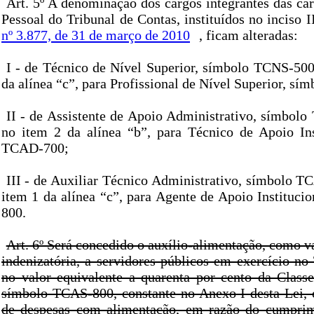
Art. 5º A denominação dos cargos integrantes das ca
Pessoal do Tribunal de Contas, instituídos no inciso I
nº 3.877, de 31 de março de 2010
, ficam alteradas:
I - de Técnico de Nível Superior, símbolo TCNS-500,
da alínea “c”, para Profissional de Nível Superior, s
II - de Assistente de Apoio Administrativo, símbolo
no item 2 da alínea “b”, para Técnico de Apoio Ins
TCAD-700;
III - de Auxiliar Técnico Administrativo, símbolo T
item 1 da alínea “c”, para Agente de Apoio Instituc
800.
Art. 6º Será concedido o auxílio-alimentação, como 
indenizatória, a servidores públicos em exercício no
no valor equivalente a quarenta por cento da Class
símbolo TCAS-800, constante no Anexo I desta Lei,
de despesas com alimentação, em razão do cumprim