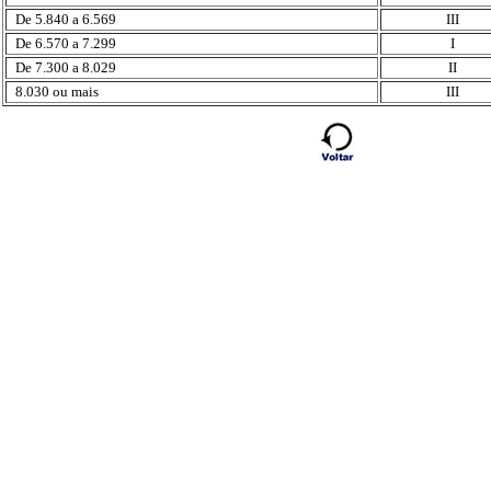
De 5.840 a 6.569
III
De 6.570 a 7.299
I
De 7.300 a 8.029
II
8.030 ou mais
III