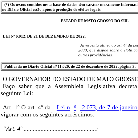
(*) Os textos contidos nesta base de dados têm caráter meramente informat
no Diário Oficial estão aptos à produção de efeitos legais.
ESTADO DE MATO GROSSO DO SUL
LEI Nº 6.012, DE 21 DE DEZEMBRO DE 2022.
Acrescenta alínea ao art. 4º da Lei
2000, que dispõe sobre a Polític
outras providências.
Publicada no Diário Oficial nº 11.020, de 22 de dezembro de 2022, página 3.
O GOVERNADOR DO ESTADO DE MATO GROSSO
Faço saber que a Assembleia Legislativa decret
seguinte Lei:
Art. 1º O art. 4º da
Lei n
º
2.073, de 7 de janeir
vigorar com os seguintes acréscimos:
“Art. 4º ...............................................: