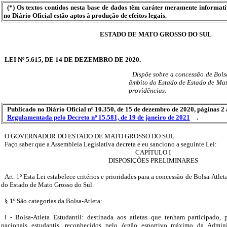
(*) Os textos contidos nesta base de dados têm caráter meramente informat
no Diário Oficial estão aptos à produção de efeitos legais.
ESTADO DE MATO GROSSO DO SUL
LEI Nº 5.615, DE 14 DE DEZEMBRO DE 2020.
Dispõe sobre a concessão de Bols
âmbito do Estado de Estado de Mato
providências.
Publicado no Diário Oficial nº 10.350, de 15 de dezembro de 2020, páginas 2 
Regulamentada pelo Decreto nº 15.581, de 19 de janeiro de 2021
.
O GOVERNADOR DO ESTADO DE MATO GROSSO DO SUL.
Faço saber que a Assembleia Legislativa decreta e eu sanciono a seguinte Lei:
CAPÍTULO I
DISPOSIÇÕES PRELIMINARES
Art. 1º Esta Lei estabelece critérios e prioridades para a concessão de Bolsa-Atle
do Estado de Mato Grosso do Sul.
§ 1º São categorias da Bolsa-Atleta:
I - Bolsa-Atleta Estudantil: destinada aos atletas que tenham participado, p
nacionais estudantis, reconhecidos pelo órgão esportivo máximo da Admini