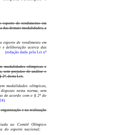
 do esporte de rendimento em
ca das demais modalidades, a
 do esporte de rendimento em
e e deliberação acerca das
(redação dada pela Lei nº
em modalidades olímpicas e
a, sem prejuízo de análise e
 2º, desta Lei;
 em modalidades olímpicas,
o disposto nesta norma, sem
tas de acordo com o § 2º do
24)
 organização e na realização
iliada ao Comitê Olímpico
ca do esporte nacional;