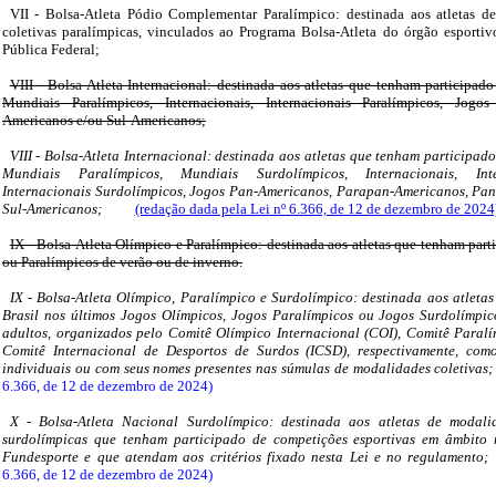
VII - Bolsa-Atleta Pódio Complementar Paralímpico: destinada aos atletas d
coletivas paralímpicas, vinculados ao Programa Bolsa-Atleta do órgão esport
Pública Federal;
VIII - Bolsa-Atleta Internacional: destinada aos atletas que tenham participa
Mundiais Paralímpicos, Internacionais, Internacionais Paralímpicos, Jogo
Americanos e/ou Sul-Americanos;
VIII - Bolsa-Atleta Internacional: destinada aos atletas que tenham participa
Mundiais Paralímpicos, Mundiais Surdolímpicos, Internacionais, Inte
Internacionais Surdolímpicos, Jogos Pan-Americanos, Parapan-Americanos, Pan
Sul-Americanos;
(redação dada pela Lei nº 6.366, de 12 de dezembro de 2024
IX - Bolsa-Atleta Olímpico e Paralímpico: destinada aos atletas que tenham par
ou Paralímpicos de verão ou de inverno.
IX - Bolsa-Atleta Olímpico, Paralímpico e Surdolímpico: destinada aos atleta
Brasil nos últimos Jogos Olímpicos, Jogos Paralímpicos ou Jogos Surdolímpic
adultos, organizados pelo Comitê Olímpico Internacional (COI), Comitê Paralí
Comitê Internacional de Desportos de Surdos (ICSD), respectivamente, com
individuais ou com seus nomes presentes nas súmulas de modalidades coletivas
6.366, de 12 de dezembro de 2024)
X - Bolsa-Atleta Nacional Surdolímpico: destinada aos atletas de modali
surdolímpicas que tenham participado de competições esportivas em âmbito 
Fundesporte e que atendam aos critérios fixado nesta Lei e no regulamento;
6.366, de 12 de dezembro de 2024)