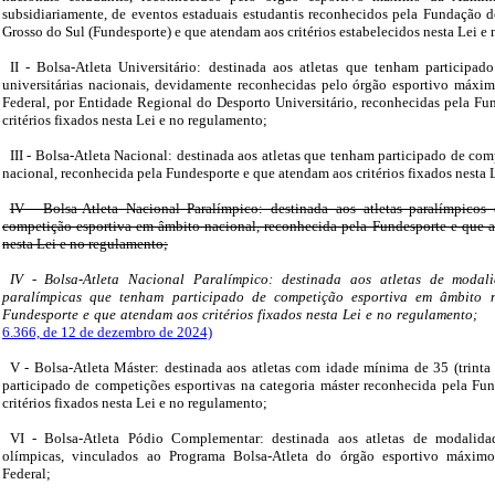
subsidiariamente, de eventos estaduais estudantis reconhecidos pela Fundação 
Grosso do Sul (Fundesporte) e que atendam aos critérios estabelecidos nesta Lei e
II - Bolsa-Atleta Universitário: destinada aos atletas que tenham participad
universitárias nacionais, devidamente reconhecidas pelo órgão esportivo máxi
Federal, por Entidade Regional do Desporto Universitário, reconhecidas pela Fu
critérios fixados nesta Lei e no regulamento;
III - Bolsa-Atleta Nacional: destinada aos atletas que tenham participado de co
nacional, reconhecida pela Fundesporte e que atendam aos critérios fixados nesta 
IV - Bolsa-Atleta Nacional Paralímpico: destinada aos atletas paralímpicos
competição esportiva em âmbito nacional, reconhecida pela Fundesporte e que at
nesta Lei e no regulamento;
IV - Bolsa-Atleta Nacional Paralímpico: destinada aos atletas de modal
paralímpicas que tenham participado de competição esportiva em âmbito n
Fundesporte e que atendam aos critérios fixados nesta Lei e no regulamento;
6.366, de 12 de dezembro de 2024)
V - Bolsa-Atleta Máster: destinada aos atletas com idade mínima de 35 (trinta
participado de competições esportivas na categoria máster reconhecida pela Fu
critérios fixados nesta Lei e no regulamento;
VI - Bolsa-Atleta Pódio Complementar: destinada aos atletas de modalidad
olímpicas, vinculados ao Programa Bolsa-Atleta do órgão esportivo máximo
Federal;