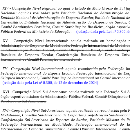
XIV - Competição Nível Regional ao qual o Estado de Mato Grosso do Sul faç
Nacional: aquelas realizadas pela Entidade Nacional de Administração d
Entidade Nacional de Administração do Desporto Escolar, Entidade Nacional d
Universitário, Entidade Nacional de Administração do Desporto de Surdos, C
Comitê Paralímpico Brasileiro, Comitê Surdolímpico Brasileiro, órgão esport
Pública Federal ou Ministério da Educação;
(redação dada pela Lei nº 6.366, 
XV - Competição Nível Internacional: aquela realizada ou homologada 
Administração do Desporto da Modalidade, Federação Internacional da Modalid
da Administração Pública Federal, Comitê Olímpico do Brasil, Comitê Paralímpi
Brasileira de Desporto Escolar, Confederação Brasileira de Desporto Univ
Internacional ou Comitê Paralímpico Internacional;
XV - Competição Nível Internacional: aquela reconhecida pela Federação In
Federação Internacional do Esporte Escolar, Federação Internacional do Desp
Olímpico Internacional, Comitê Paralímpico Internacional ou Comitê Internacion
(redação dada pela Lei nº 6.366, de 12 de dezembro de 2024)
XVI - Competição Nível Sul-Americano: aquela realizada pela Federação Sul-
órgão esportivo máximo da Administração Pública Federal, Comitê Olímpico do
Paradesporto Sul-Americano;
XVI - Competição Nível Sul-Americano: aquela realizada ou reconhecida pela
Modalidade, Conselho Sul-Americano de Desportos, Confederação Sul-Americana
Confederação Sul-Americana de Esportes de Surdos, Entidade Máxima do Pa
Federação Internacional da Modalidade, Federação Internacional do Es
Internacional do Desporto Universitário, Comitê Olímpico Internacional, Comit