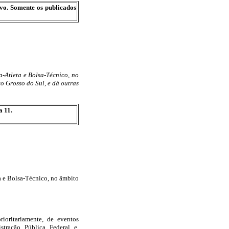
ivo. Somente os publicados
a-Atleta e Bolsa-Técnico, no
 Grosso do Sul, e dá outras
a 11.
ta e Bolsa-Técnico, no âmbito
rioritariamente, de eventos
stração Pública Federal e,