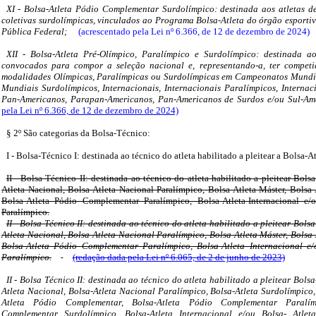
XI - Bolsa-Atleta Pódio Complementar Surdolímpico: destinada aos atletas d
coletivas surdolímpicas, vinculados ao Programa Bolsa-Atleta do órgão esport
Pública Federal;
(acrescentado pela Lei nº 6.366, de 12 de dezembro de 2024)
XII - Bolsa-Atleta Pré-Olímpico, Paralímpico e Surdolímpico: destinada a
convocados para compor a seleção nacional e, representando-a, ter compet
modalidades Olímpicas, Paralímpicas ou Surdolímpicas em Campeonatos Mundia
Mundiais Surdolímpicos, Internacionais, Internacionais Paralímpicos, Internac
Pan-Americanos, Parapan-Americanos, Pan-Americanos de Surdos e/ou Sul-Ame
pela Lei nº 6.366, de 12 de dezembro de 2024)
§ 2º São categorias da Bolsa-Técnico:
I - Bolsa-Técnico I: destinada ao técnico do atleta habilitado a pleitear a Bolsa-At
II - Bolsa-Técnico II: destinada ao técnico do atleta habilitado a pleitear Bolsa
Atleta Nacional, Bolsa-Atleta Nacional Paralímpico, Bolsa-Atleta Máster, Bolsa
Bolsa-Atleta Pódio Complementar Paralímpico, Bolsa-Atleta-Internacional e/
Paralímpico.
II - Bolsa-Técnico II: destinada ao técnico do atleta habilitado a pleitear Bolsa
Atleta Nacional, Bolsa-Atleta Nacional Paralímpico, Bolsa-Atleta Máster, Bolsa
Bolsa-Atleta Pódio Complementar Paralímpico, Bolsa-Atleta Internacional e/
Paralímpico.
(redação dada pela Lei nº 6.065, de 2 de junho de 2023)
II - Bolsa Técnico II: destinada ao técnico do atleta habilitado a pleitear Bolsa
Atleta Nacional, Bolsa-Atleta Nacional Paralímpico, Bolsa-Atleta Surdolímpico,
Atleta Pódio Complementar, Bolsa-Atleta Pódio Complementar Paralím
Complementar Surdolímpico, Bolsa-Atleta Internacional e/ou Bolsa- Atlet