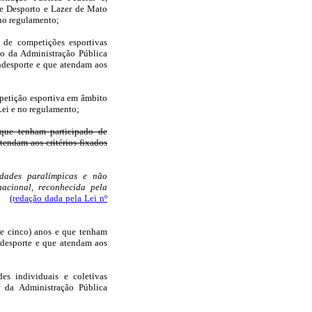
de Desporto e Lazer de Mato
 no regulamento;
o de competições esportivas
mo da Administração Pública
ndesporte e que atendam aos
mpetição esportiva em âmbito
Lei e no regulamento;
 que tenham participado de
endam aos critérios fixados
idades paralímpicas e não
acional, reconhecida pela
(redação dada pela Lei nº
 e cinco) anos e que tenham
ndesporte e que atendam aos
es individuais e coletivas
 da Administração Pública