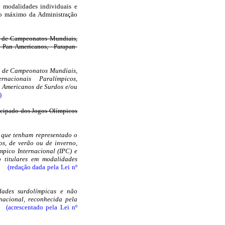
e modalidades individuais e
ivo máximo da Administração
do de Campeonatos Mundiais,
s Pan-Americanos, Parapan-
do de Campeonatos Mundiais,
rnacionais Paralímpicos,
 Americanos de Surdos e/ou
)
ticipado dos Jogos Olímpicos
s que tenham representado o
os, de verão ou de inverno,
mpico Internacional (IPC) e
o titulares em modalidades
;
(redação dada pela Lei nº
dades surdolímpicas e não
nacional, reconhecida pela
(acrescentado pela Lei nº