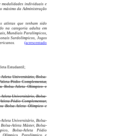
e modalidades individuais e
ivo máximo da Administração
os atletas que tenham sido
ido na categoria adulta em
is, Mundiais Paralímpicos,
ionais Surdolímpicos, Jogos
ricanos.
(acrescentado
leta Estudantil;
-Atleta Universitário, Bolsa-
-Atleta Pódio Complementar,
ou Bolsa-Atleta Olímpico e
-Atleta Universitário, Bolsa-
-Atleta Pódio Complementar,
ou Bolsa-Atleta Olímpico e
-Atleta Universitário, Bolsa-
 Bolsa-Atleta Máster, Bolsa-
pico, Bolsa-Atleta Pódio
a Olímpico, Paralímpico e