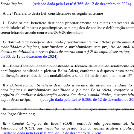
Surdolímpico.
(redação dada pela Lei nº 6.366, de 12 de dezembro de 2024)
Art. 2º Para efeito desta Lei, consideram-se os seguintes termos:
I - Bolsa-Atleta: benefício destinado prioritariamente aos atletas praticantes
modalidades olímpicas e paralímpicas, sem prejuízo de análise e deliberação acer
serem feitas de acordo com o art. 2º, § 2º, desta Lei;
I - Bolsa-Atleta: benefício destinado prioritariamente aos atletas praticantes
modalidades olímpicas, paralímpicas e surdolímpicas, sem prejuízo de anális
demais modalidades, a serem feitas de acordo com o § 2º do caput deste artigo;
6.366, de 12 de dezembro de 2024)
II - Bolsa-Técnico: benefício destinado a técnico de atleta de rendimento 
paralímpicas habilitado a pleitear Bolsa-Atleta, conforme o disposto nesta norm
deliberação acerca das demais modalidades, a serem feitas de acordo com o art. 2º, §
II - Bolsa-Técnico: benefício destinado a técnico de atleta de rendimento
paralímpicas e surdolímpicas, habilitado a pleitear Bolsa-Atleta, conforme 
prejuízo de análise e deliberação acerca das demais modalidades, a serem fei
caput deste artigo;
(redação dada pela Lei nº 6.366, de 12 de dezembro de 20
III - Comitê Olímpico do Brasil (COB): entidade não governamental que atua na
dos Jogos Olímpicos;
III - Comitê Olímpico do Brasil (COB): entidade não governamental, f
Internacional (COI), que trabalha na gestão técnica, administrativa e políti
(redação dada pela Lei nº 6.366, de 12 de dezembro de 2024)