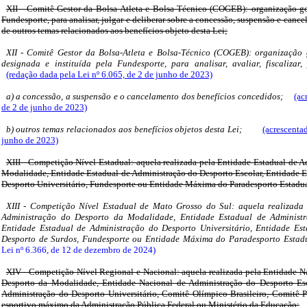
XII - Comitê Gestor da Bolsa-Atleta e Bolsa-Técnico (COGEB): organização go
Fundesporte, para analisar, julgar e deliberar sobre a concessão, suspensão e canc
de outros temas relacionados aos benefícios objeto desta Lei;
XII - Comitê Gestor da Bolsa-Atleta e Bolsa-Técnico (COGEB): organização
designada e instituída pela Fundesporte, para analisar, avaliar, fiscalizar,
(redação dada pela Lei nº 6.065, de 2 de junho de 2023)
a) a concessão, a suspensão e o cancelamento dos benefícios concedidos;
(ac
de 2 de junho de 2023)
b) outros temas relacionados aos benefícios objetos desta Lei;
(acrescenta
junho de 2023)
XIII - Competição Nível Estadual: aquela realizada pela Entidade Estadual de 
Modalidade, Entidade Estadual de Administração do Desporto Escolar, Entidade E
Desporto Universitário, Fundesporte ou Entidade Máxima do Paradesporto Estadua
XIII - Competição Nível Estadual de Mato Grosso do Sul: aquela realizada
Administração do Desporto da Modalidade, Entidade Estadual de Administr
Entidade Estadual de Administração do Desporto Universitário, Entidade Es
Desporto de Surdos, Fundesporte ou Entidade Máxima do Paradesporto Estad
Lei nº 6.366, de 12 de dezembro de 2024)
XIV - Competição Nível Regional e Nacional: aquela realizada pela Entidade N
Desporto da Modalidade, Entidade Nacional de Administração do Desporto Esc
Administração do Desporto Universitário, Comitê Olímpico Brasileiro, Comitê Pa
esportivo máximo da Administração Pública Federal ou Ministério da Educação;