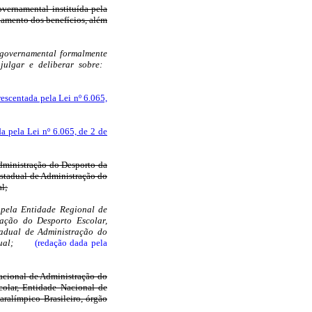
vernamental instituída pela
elamento dos benefícios, além
 governamental formalmente
 julgar e deliberar sobre:
rescentada pela Lei nº 6.065,
da pela Lei nº 6.065, de 2 de
Administração do Desporto da
stadual de Administração do
l;
 pela Entidade Regional de
ação do Desporto Escolar,
tadual de Administração do
ual;
(redação dada pela
acional de Administração do
olar, Entidade Nacional de
ralímpico Brasileiro, órgão