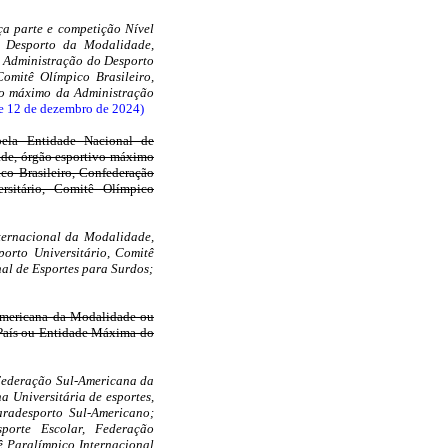
a parte e competição Nível
o Desporto da Modalidade,
e Administração do Desporto
omitê Olímpico Brasileiro,
ivo máximo da Administração
de 12 de dezembro de 2024)
pela Entidade Nacional de
ade, órgão esportivo máximo
co Brasileiro, Confederação
ersitário, Comitê Olímpico
ternacional da Modalidade,
orto Universitário, Comitê
al de Esportes para Surdos;
Americana da Modalidade ou
 País ou Entidade Máxima do
 Federação Sul-Americana da
 Universitária de esportes,
radesporto Sul-Americano;
porte Escolar, Federação
ê Paralímpico Internacional