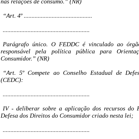
nas relações de consumo.” (NR)
“Art. 4º ............................................
........................................................
Parágrafo único. O FEDDC é vinculado ao órgão
responsável pela política pública para Orient
Consumidor.” (NR)
“Art. 5º Compete ao Conselho Estadual de Defe
(CEDC):
........................................................
IV - deliberar sobre a aplicação dos recursos do
Defesa dos Direitos do Consumidor criado nesta lei;
........................................................