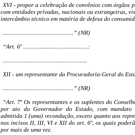
XVI - propor a celebração de convênios com órgãos p
com entidades privadas, nacionais ou estrangeiras, v
intercâmbio técnico em matéria de defesa do consumid
...............................................” (NR)
“Art. 6º ...........................................:
........................................................
XII - um representante da Procuradoria-Geral do Est
...............................................” (NR)
“Art. 7º Os representantes e os suplentes do Consel
por ato do Governador do Estado, com mandato d
admitida 1 (uma) recondução, exceto quanto aos repre
nos incisos II, III, VI e XII do art. 6º, os quais pode
por mais de uma vez.