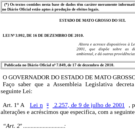
(*) Os textos contidos nesta base de dados têm caráter meramente informat
no Diário Oficial estão aptos à produção de efeitos legais.
ESTADO DE MATO GROSSO DO SUL
LEI Nº 3.992, DE 16 DE DEZEMBRO DE 2010.
Altera e acresce dispositivos à Le
2001, que dispõe sobre as dir
ambiental, e dá outras providências
Publicada no Diário Oficial nº 7.849, de 17 de dezembro de 2010.
O GOVERNADOR DO ESTADO DE MATO GROSSO
Faço saber que a Assembleia Legislativa decret
seguinte Lei:
Art. 1º A
Lei n
º
2.257, de 9 de julho de 2001
, 
alterações e acréscimos que especifica, com a seguinte
“Art. 2º ...........................: