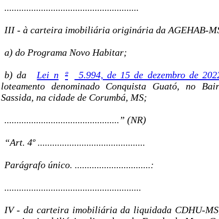
.......................................................
III - à carteira imobiliária originária da AGEHAB-M
a) do Programa Novo Habitar;
b) da
Lei n
º
5.994, de 15 de dezembro de 202
loteamento denominado Conquista Guató, no Bair
Sassida, na cidade de Corumbá, MS;
...............................................” (NR)
“Art. 4º ............................................
Parágrafo único. ...............................:
........................................................
IV - da carteira imobiliária da liquidada CDHU-MS