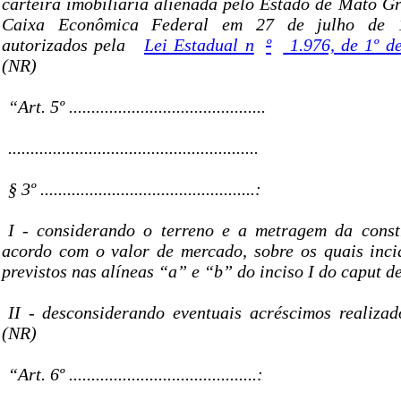
carteira imobiliária alienada pelo Estado de Mato Gr
Caixa Econômica Federal em 27 de julho de 1
autorizados pela
Lei Estadual n
º
1.976, de 1º d
(NR)
“Art. 5º ............................................
........................................................
§ 3º ................................................:
I - considerando o terreno e a metragem da const
acordo com o valor de mercado, sobre os quais inci
previstos nas alíneas “a” e “b” do inciso I do caput de
II - desconsiderando eventuais acréscimos realizad
(NR)
“Art. 6º ..........................................: