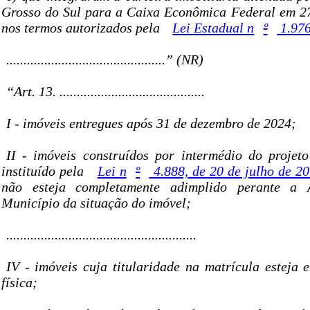
Grosso do Sul para a Caixa Econômica Federal em 27
nos termos autorizados pela
Lei Estadual n
º
1.976
..............................................” (NR)
“Art. 13. ..........................................
I - imóveis entregues após 31 de dezembro de 2024;
II - imóveis construídos por intermédio do projet
instituído pela
Lei n
º
4.888, de 20 de julho de 2
não esteja completamente adimplido perante 
Município da situação do imóvel;
.......................................................
IV - imóveis cuja titularidade na matrícula esteja
física;