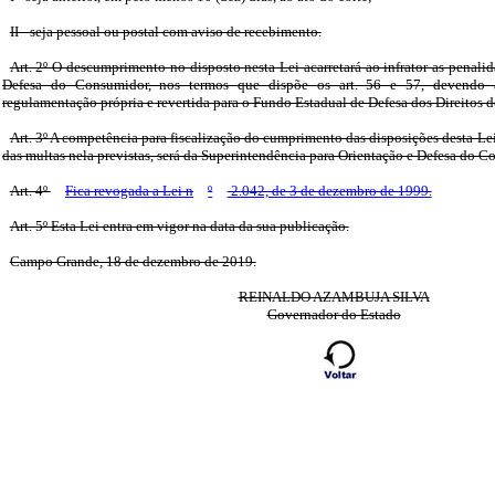
II - seja pessoal ou postal com aviso de recebimento.
Art. 2º O descumprimento no disposto nesta Lei acarretará ao infrator as penali
Defesa do Consumidor, nos termos que dispõe os art. 56 e 57, devendo 
regulamentação própria e revertida para o Fundo Estadual de Defesa dos Direito
Art. 3º A competência para fiscalização do cumprimento das disposições desta Le
das multas nela previstas, será da Superintendência para Orientação e Defesa d
Art. 4º
Fica revogada a Lei n
º
2.042, de 3 de dezembro de 1999.
Art. 5º Esta Lei entra em vigor na data da sua publicação.
Campo Grande, 18 de dezembro de 2019.
REINALDO AZAMBUJA SILVA
Governador do Estado