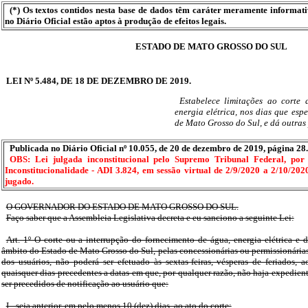
(*) Os textos contidos nesta base de dados têm caráter meramente informat
no Diário Oficial estão aptos à produção de efeitos legais.
ESTADO DE MATO GROSSO DO SUL
LEI Nº 5.484, DE 18 DE DEZEMBRO DE 2019.
Estabelece limitações ao corte
energia elétrica, nos dias que esp
de Mato Grosso do Sul, e dá outras
Publicada no Diário Oficial nº 10.055, de 20 de dezembro de 2019, página 28.
OBS: Lei julgada inconstitucional pelo Supremo Tribunal Federal, po
Inconstitucionalidade - ADI 3.824, em sessão virtual de 2/9/2020 a 2/10/202
jugado.
O GOVERNADOR DO ESTADO DE MATO GROSSO DO SUL.
Faço saber que a Assembleia Legislativa decreta e eu sanciono a seguinte Lei:
Art. 1º O corte ou a interrupção do fornecimento de água, energia elétrica e d
âmbito do Estado de Mato Grosso do Sul, pelas concessionárias ou permissionária
dos usuários, não poderá ser efetuado às sextas-feiras, vésperas de feriados, 
quaisquer dias precedentes a datas em que, por qualquer razão, não haja expedien
ser precedidos de notificação ao usuário que:
I - seja anterior, em pelo menos 10 (dez) dias, ao ato do corte;