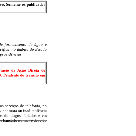
ivo. Somente os publicados
 de fornecimento de água e
ecifica, no âmbito do Estado
 providências.
r meio da Ação Direta de
0. Pendente de trânsito em
os serviços de telefonia, no
s, por mora ou inadimplência
aos domingos, feriados e em
te bancário normal e deverão