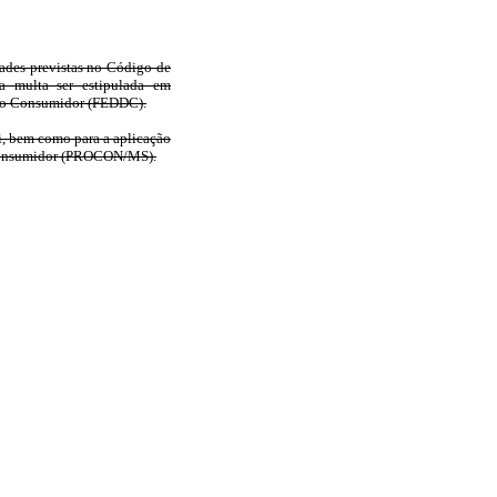
dades previstas no Código de
a multa ser estipulada em
s do Consumidor (FEDDC).
i, bem como para a aplicação
o Consumidor (PROCON/MS).