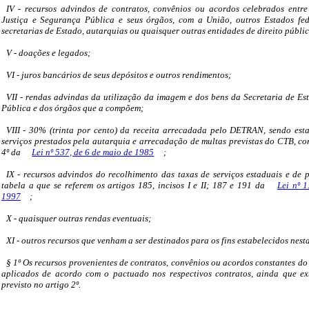
IV - recursos advindos de contratos, convênios ou acordos celebrados entre
Justiça e Segurança Pública e seus órgãos, com a União, outros Estados fede
secretarias de Estado, autarquias ou quaisquer outras entidades de direito públi
V - doações e legados;
VI - juros bancários de seus depósitos e outros rendimentos;
VII - rendas advindas da utilização da imagem e dos bens da Secretaria de Es
Pública e dos órgãos que a compõem;
VIII - 30% (trinta por cento) da receita arrecadada pelo DETRAN, sendo est
serviços prestados pela autarquia e arrecadação de multas previstas do CTB, con
4º da
Lei nº 537, de 6 de maio de 1985
;
IX - recursos advindos do recolhimento das taxas de serviços estaduais e de p
tabela a que se referem os artigos 185, incisos I e II; 187 e 191 da
Lei nº 
1997
;
X - quaisquer outras rendas eventuais;
XI - outros recursos que venham a ser destinados para os fins estabelecidos nesta
§ 1º Os recursos provenientes de contratos, convênios ou acordos constantes do 
aplicados de acordo com o pactuado nos respectivos contratos, ainda que ex
previsto no artigo 2º.
......................................................................................................................................