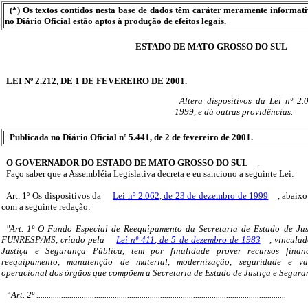
(*) Os textos contidos nesta base de dados têm caráter meramente informat
no Diário Oficial estão aptos à produção de efeitos legais.
ESTADO DE MATO GROSSO DO SUL
LEI Nº 2.212, DE 1 DE FEVEREIRO DE 2001.
Altera dispositivos da Lei nº 2
1999, e dá outras providências.
Publicada no Diário Oficial nº 5.441, de 2 de fevereiro de 2001.
O GOVERNADOR DO ESTADO DE MATO GROSSO DO SUL
.
Faço saber que a Assembléia Legislativa decreta e eu sanciono a seguinte Lei:
Art. 1º Os dispositivos da
Lei nº 2.062, de 23 de dezembro de 1999
, abaixo
com a seguinte redação:
"Art. 1º O Fundo Especial de Reequipamento da Secretaria de Estado de Jus
FUNRESP/MS, criado pela
Lei nº 411, de 5 de dezembro de 1983
, vincula
Justiça e Segurança Pública, tem por finalidade prover recursos finan
reequipamento, manutenção de material, modernização, seguridade e v
operacional dos órgãos que compõem a Secretaria de Estado de Justiça e Segura
“Art. 2º .........................................................................................................................