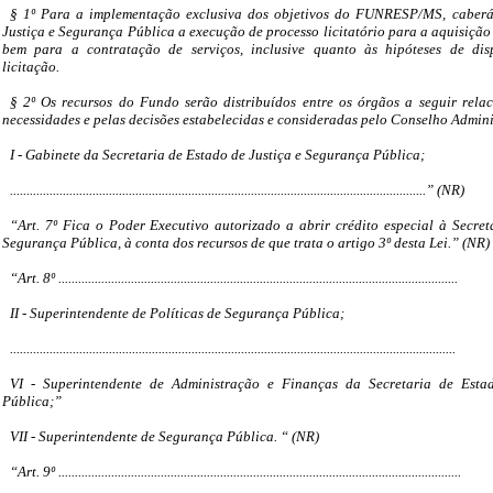
§ 1º Para a implementação exclusiva dos objetivos do FUNRESP/MS, caberá
Justiça e Segurança Pública a execução de processo licitatório para a aquisição
bem para a contratação de serviços, inclusive quanto às hipóteses de dis
licitação.
§ 2º Os recursos do Fundo serão distribuídos entre os órgãos a seguir rela
necessidades e pelas decisões estabelecidas e consideradas pelo Conselho Admini
I - Gabinete da Secretaria de Estado de Justiça e Segurança Pública;
..............................................................................................................................” (NR)
“Art. 7º Fica o Poder Executivo autorizado a abrir crédito especial à Secret
Segurança Pública, à conta dos recursos de que trata o artigo 3º desta Lei.” (NR)
“Art. 8º .........................................................................................................................
II - Superintendente de Políticas de Segurança Pública;
.......................................................................................................................................
VI - Superintendente de Administração e Finanças da Secretaria de Esta
Pública;”
VII - Superintendente de Segurança Pública. “ (NR)
“Art. 9º ..........................................................................................................................