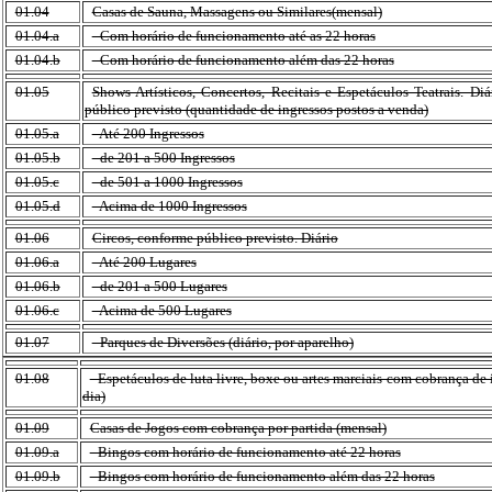
01.04
Casas de Sauna, Massagens ou Similares(mensal)
01.04.a
- Com horário de funcionamento até as 22 horas
01.04.b
- Com horário de funcionamento além das 22 horas
01.05
Shows Artísticos, Concertos, Recitais e Espetáculos Teatrais. Di
público previsto (quantidade de ingressos postos a venda)
01.05.a
- Até 200 Ingressos
01.05.b
- de 201 a 500 Ingressos
01.05.c
- de 501 a 1000 Ingressos
01.05.d
- Acima de 1000 Ingressos
01.06
Circos, conforme público previsto. Diário
01.06.a
- Até 200 Lugares
01.06.b
- de 201 a 500 Lugares
01.06.c
- Acima de 500 Lugares
01.07
- Parques de Diversões (diário, por aparelho)
01.08
- Espetáculos de luta livre, boxe ou artes marciais com cobrança de 
dia)
01.09
Casas de Jogos com cobrança por partida (mensal)
01.09.a
- Bingos com horário de funcionamento até 22 horas
01.09.b
- Bingos com horário de funcionamento além das 22 horas