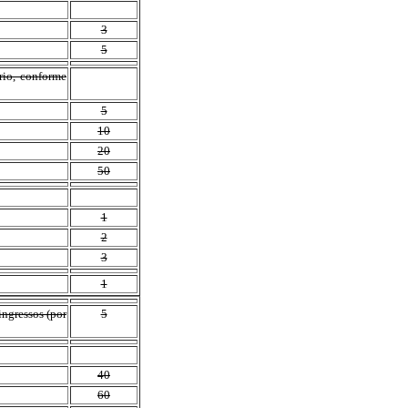
3
5
ário, conforme
5
10
20
50
1
2
3
1
ingressos (por
5
40
60