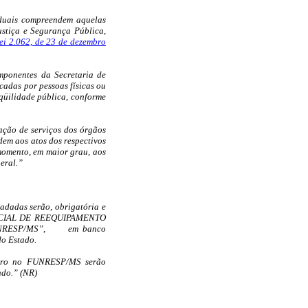
taduais compreendem aquelas
ustiça e Segurança Pública,
ei 2.062, de 23 de dezembro
mponentes da Secretaria de
cadas por pessoas físicas ou
nqüilidade pública, conforme
zação de serviços dos órgãos
em aos atos dos respectivos
momento, em maior grau, aos
geral.”
adadas serão, obrigatória e
SPECIAL DE REEQUIPAMENTO
RESP/MS”,
em banco
do Estado.
ceiro no FUNRESP/MS serão
ndo.” (NR)