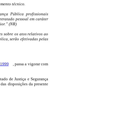
mento técnico.
ança Pública profissionais
ntratado pessoal em caráter
ior.” (NR)
es sobre os atos relativos ao
lica, serão efetivadas pelas
 1999
, passa a vigorar com
stado de Justiça e Segurança
das disposições da presente