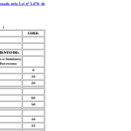
ogado pela Lei nº 5.476, de
)
COEF.
MENTO DE:
 e Similares,
 Por evento
6
10
20
60
50
10
15