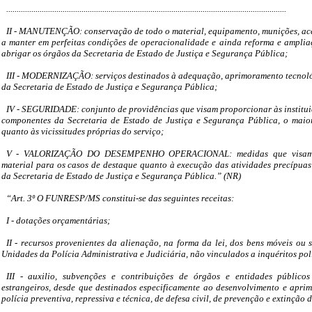
......................................................................................................................................
II - MANUTENÇÃO: conservação de todo o material, equipamento, munições, aces
a manter em perfeitas condições de operacionalidade e ainda reforma e amplia
abrigar os órgãos da Secretaria de Estado de Justiça e Segurança Pública;
III - MODERNIZAÇÃO: serviços destinados à adequação, aprimoramento tecnoló
da Secretaria de Estado de Justiça e Segurança Pública;
IV - SEGURIDADE: conjunto de providências que visam proporcionar às instituiç
componentes da Secretaria de Estado de Justiça e Segurança Pública, o maior
quanto às vicissitudes próprias do serviço;
V - VALORIZAÇÃO DO DESEMPENHO OPERACIONAL: medidas que visam p
material para os casos de destaque quanto à execução das atividades precípuas 
da Secretaria de Estado de Justiça e Segurança Pública.” (NR)
“Art. 3º O FUNRESP/MS constitui-se das seguintes receitas:
I - dotações orçamentárias;
II - recursos provenientes da alienação, na forma da lei, dos bens móveis ou 
Unidades da Polícia Administrativa e Judiciária, não vinculados a inquéritos poli
III - auxilio, subvenções e contribuições de órgãos e entidades público
estrangeiros, desde que destinados especificamente ao desenvolvimento e apri
polícia preventiva, repressiva e técnica, de defesa civil, de prevenção e extinção 