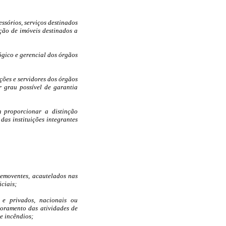
sórios, serviços destinados
ção de imóveis destinados a
gico e gerencial dos órgãos
ões e servidores dos órgãos
 grau possível de garantia
roporcionar a distinção
das instituições integrantes
semoventes, acautelados nas
ciais;
s e privados, nacionais ou
moramento das atividades de
de incêndios;