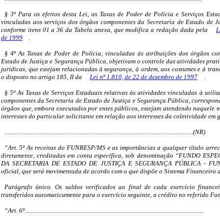
§ 3º Para os efeitos desta Lei, as Taxas de Poder de Polícia e Serviços Es
vinculadas aos serviços dos órgãos componentes da Secretaria de Estado de J
conforme itens 01 a 36 da Tabela anexa, que modifica a redação dada pela
L
de 1999
.
§ 4º As Taxas de Poder de Polícia, vinculadas às atribuições dos órgãos co
Estado de Justiça e Segurança Pública, objetivam o controle das atividades prati
jurídicas, que estejam relacionadas à segurança, à ordem, aos costumes e à tra
o disposto no artigo 185, II da
Lei nº 1.810, de 22 de dezembro de 1997
.
§ 5º As Taxas de Serviços Estaduais relativas às atividades vinculadas à utili
componentes da Secretaria de Estado de Justiça e Segurança Pública, correspond
órgãos que, embora executados por entes públicos, estejam atendendo naquele 
interesses do particular solicitante em relação aos interesses da coletividade em 
................................................................................................................................(NR)
“Art. 5º As receitas do FUNRESP/MS e as importâncias a qualquer título arrec
diretamente, creditadas em conta específica, sob denominação “FUNDO E
DA SECRETARIA DE ESTADO DE JUSTIÇA E SEGURANÇA PÚBLICA - FUN
oficial, que será movimentada de acordo com o que dispõe o Sistema Financeiro 
Parágrafo único. Os saldos verificados ao final de cada exercício finan
transferidos automaticamente para o exercício seguinte, a crédito no referido Fu
“Art. 6º .........................................................................................................................