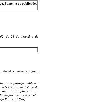
ivo. Somente os publicados
.062, de 23 de dezembro de
 indicados, passam a vigorar
tiça e Segurança Pública -
do à Secretaria de Estado de
ceiros para aplicação no
alorização do desempenho
nça Pública.” (NR)