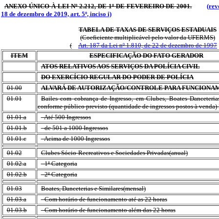
ANEXO ÚNICO À LEI Nº 2.212, DE 1º DE FEVEREIRO DE 2001.
(rev
18 de dezembro de 2019, art. 5º, inciso i)
TABELA DE TAXAS DE SERVIÇOS ESTADUAIS
(Coeficiente multiplicável pelo valor da UFERMS)
(
Art. 187 da Lei nº 1.810, de 22 de dezembro de 1997
ITEM
ESPECIFICAÇÃO DO FATO GERADOR
ATOS RELATIVOS AOS SERVIÇOS DA POLÍCIA CIVIL
DO EXERCÍCIO REGULAR DO PODER DE POLÍCIA
01.00
ALVARÁ DE AUTORIZAÇÃO/CONTROLE PARA FUNCIONA
01.01
Bailes com cobrança de Ingresso, em Clubes, Boates Danceterias
conforme público previsto (quantidade de ingressos postos à venda)
01.01.a
- Até 500 Ingressos
01.01.b
- de 501 a 1000 Ingressos
01.01.c
- Acima de 1000 Ingressos
01.02
Clubes Sócio-Recreativos e Sociedades Privadas(anual)
01.02.a
- 1ª Categoria
01.02.b
- 2ª Categoria
01.03
Boates, Danceterias e Similares(mensal)
01.03.a
- Com horário de funcionamento até as 22 horas
01.03.b
- Com horário de funcionamento além das 22 horas