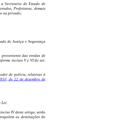
 a Secretaria de Estado de
rados, Prefeituras, demais
co ou privado;
tado de Justiça e Segurança
a proveniente das rendas de
forme incisos V e VI do art.
oder de polícia, relativas à
1.810, de 22 de dezembro de
 Lei.
inciso IV deste artigo, serão
trapolem as destinações do