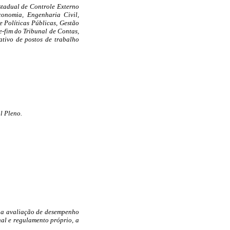
stadual de Controle Externo
conomia, Engenharia Civil,
 Políticas Públicas, Gestão
e-fim do Tribunal de Contas,
ativo de postos de trabalho
l Pleno.
) na avaliação de desempenho
al e regulamento próprio, a