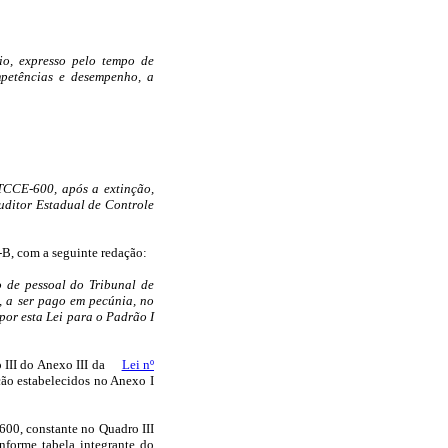
io, expresso pelo tempo de
mpetências e desempenho, a
 TCCE-600, após a extinção,
uditor Estadual de Controle
9-B, com a seguinte redação:
o de pessoal do Tribunal de
, a ser pago em pecúnia, no
por esta Lei para o Padrão I
III do Anexo III da
Lei nº
ação estabelecidos no Anexo I
-600, constante no Quadro III
onforme tabela integrante do