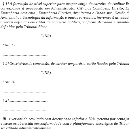
§ 1º A formação de nível superior para ocupar cargo da carreira de Auditor E
corresponde à graduação em Administração, Ciências Contábeis, Direito, E
Engenharia Ambiental, Engenharia Elétrica, Arquitetura e Urbanismo, Gestão de
Ambiental ou Tecnologia da Informação e outras correlatas, inerentes à atividad
a serem definidas em edital de concurso público, conforme demanda e quantit
definidos pelo Tribunal Pleno.
............................................” (NR)
“Art. 12. ........................................
.....................................................
§ 2º Os critérios de concessão, de caráter temporário, serão fixados pelo Tribuna
............................................” (NR)
“Art. 26. ........................................
.....................................................
§ 2º..............................................:
.....................................................
III - tiver obtido resultado com desempenho inferior a 70% (setenta por cento
e metas estabelecida em conformidade com o planejamento estratégico do Tribun
ser editado administrativamente.