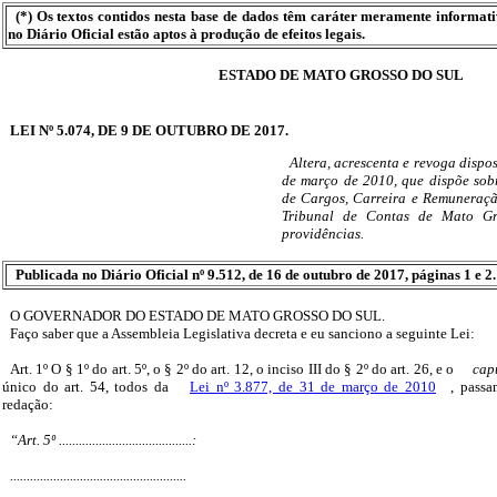
(*) Os textos contidos nesta base de dados têm caráter meramente informat
no Diário Oficial estão aptos à produção de efeitos legais.
ESTADO DE MATO GROSSO DO SUL
LEI Nº 5.074, DE 9 DE OUTUBRO DE 2017.
Altera, acrescenta e revoga dispos
de março de 2010, que dispõe sob
de Cargos, Carreira e Remuneraç
Tribunal de Contas de Mato Gr
providências.
Publicada no Diário Oficial nº 9.512, de 16 de outubro de 2017, páginas 1 e 2.
O GOVERNADOR DO ESTADO DE MATO GROSSO DO SUL.
Faço saber que a Assembleia Legislativa decreta e eu sanciono a seguinte Lei:
Art. 1º O § 1º do art. 5º, o § 2º do art. 12, o inciso III do § 2º do art. 26, e o
cap
único do art. 54, todos da
Lei nº 3.877, de 31 de março de 2010
, passa
redação:
“Art. 5º ........................................:
.....................................................