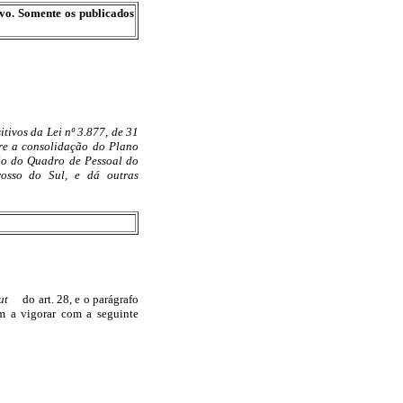
ivo. Somente os publicados
itivos da Lei nº 3.877, de 31
re a consolidação do Plano
ão do Quadro de Pessoal do
osso do Sul, e dá outras
ut
do art. 28, e o parágrafo
m a vigorar com a seguinte