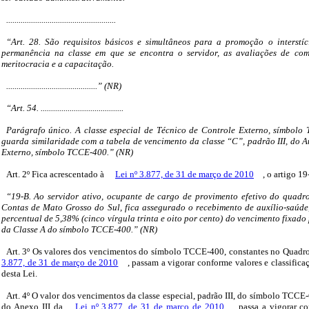
.....................................................
“Art. 28. São requisitos básicos e simultâneos para a promoção o interstíc
permanência na classe em que se encontra o servidor, as avaliações de co
meritocracia e a capacitação.
............................................” (NR)
“Art. 54. ........................................
Parágrafo único. A classe especial de Técnico de Controle Externo, símbolo
guarda similaridade com a tabela de vencimento da classe “C”, padrão III, do A
Externo, símbolo TCCE-400.” (NR)
Art. 2º Fica acrescentado à
Lei nº 3.877, de 31 de março de 2010
, o artigo 1
“19-B. Ao servidor ativo, ocupante de cargo de provimento efetivo do quadr
Contas de Mato Grosso do Sul, fica assegurado o recebimento de auxílio-saúde
percentual de 5,38% (cinco vírgula trinta e oito por cento) do vencimento fixado 
da Classe A do símbolo TCCE-400.” (NR)
Art. 3º Os valores dos vencimentos do símbolo TCCE-400, constantes no Quadro 
3.877, de 31 de março de 2010
, passam a vigorar conforme valores e classific
desta Lei.
Art. 4º O valor dos vencimentos da classe especial, padrão III, do símbolo TCCE
do Anexo III da
Lei nº 3.877, de 31 de março de 2010
, passa a vigorar c