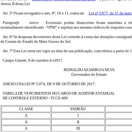
Anexo II desta Lei.
Art. 5º Ficam revogados o arts. 9º, 10 e 11, todos da
Lei nº 3.877, de 31 de mar
Parágrafo
único
. Eventuais perdas financeiras ficam mantidas a t
nominalmente identificado - VPNI” e sujeitas aos mesmos índices de reajustes conc
Art. 6º As despesas decorrentes desta Lei correrão à conta das dotações consign
de Contas do Estado de Mato Grosso do Sul.
Art. 7º Esta Lei entra em vigor na data de sua publicação, com efeitos a partir de 
Campo Grande, 9 de outubro d e2017.
REINALDO AZAMBUJA SILVA
Governador do Estado
ANEXO I DA LEI Nº 5.074, DE 9 DE OUTUBRO DE 2017.
TABELA DE VENCIMENTOS DO CARGO DE AUDITOR ESTADUAL
DE CONTROLE EXTERNO - TCCE-400
CLASSE
PADRÃO
A
I
A
II
A
III