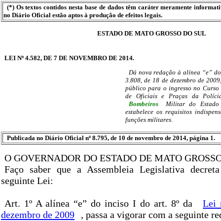
(*) Os textos contidos nesta base de dados têm caráter meramente informat
no Diário Oficial estão aptos à produção de efeitos legais.
ESTADO DE MATO GROSSO DO SUL
LEI Nº 4.582, DE 7 DE NOVEMBRO DE 2014.
Dá nova redação à alínea “e” do i
3.808, de 18 de dezembro de 2009
público para o ingresso no Curso
de Oficiais e Praças da Políc
Bombeiros
Militar do Estado
estabelece os requisitos indispen
funções militares.
Publicada no Diário Oficial nº 8.795, de 10 de novembro de 2014, página 1.
O GOVERNADOR DO ESTADO DE MATO GROSSO
Faço saber que a Assembleia Legislativa decret
seguinte Lei:
Art. 1º A alínea “e” do inciso I do art. 8º da
Lei 
dezembro de 2009
, passa a vigorar com a seguinte r