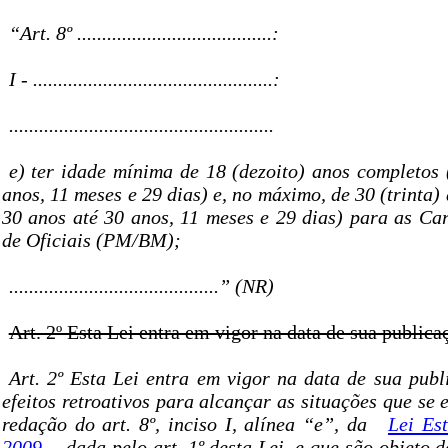
“Art. 8º .......................................:
I - ................................................:
.....................................................
e) ter idade mínima de 18 (dezoito) anos completos 
anos, 11 meses e 29 dias) e, no máximo, de 30 (trinta)
30 anos até 30 anos, 11 meses e 29 dias) para as Car
de Oficiais (PM/BM);
..........................................” (NR)
Art. 2º Esta Lei entra em vigor na data de sua publica
Art. 2º Esta Lei entra em vigor na data de sua publ
efeitos retroativos para alcançar as situações que s
redação do art. 8º, inciso I, alínea “e”, da
Lei Est
2009
, dada pelo art. 1º desta Lei, e que são objeto 