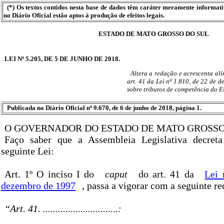
(*) Os textos contidos nesta base de dados têm caráter meramente informat
no Diário Oficial estão aptos à produção de efeitos legais.
ESTADO DE MATO GROSSO DO SUL
LEI Nº 5.205, DE 5 DE JUNHO DE 2018.
Altera a redação e acrescenta alí
art. 41 da Lei nº 1.810, de 22 de 
sobre tributos de competência do E
Publicada no Diário Oficial nº 9.670, de 6 de junho de 2018, página 1.
O GOVERNADOR DO ESTADO DE MATO GROSSO
Faço saber que a Assembleia Legislativa decret
seguinte Lei:
Art. 1º O inciso I do
caput
do art. 41 da
Lei 
dezembro de 1997
, passa a vigorar com a seguinte r
“Art. 41. ..............................: