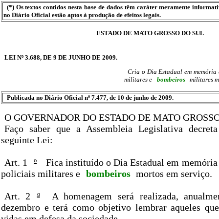
(*) Os textos contidos nesta base de dados têm caráter meramente informat
no Diário Oficial estão aptos à produção de efeitos legais.
ESTADO DE MATO GROSSO DO SUL
LEI Nº 3.688, DE 9 DE JUNHO DE 2009.
Cria o Dia Estadual em memória do
militares e
bombeiros
militares m
Publicada no Diário Oficial nº 7.477, de 10 de junho de 2009.
O GOVERNADOR DO ESTADO DE MATO GROSSO
Faço saber que a Assembleia Legislativa decret
seguinte Lei:
Art. 1
º
Fica instituído o Dia Estadual em memória d
policiais militares e
bombeiros
mortos em serviço.
Art. 2
º
A homenagem será realizada, anualmen
dezembro e terá como objetivo lembrar aqueles que
vidas em defesa da sociedade.