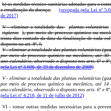
b) as medidas técnico-sanitárias adotadas para o cont
a erradicação da doença;
(revogada pela Lei nº 5.0
de 2017)
V - eliminar a totalidade das
plantas voluntárias
tigüeras
), por meio de processo químico ou mecâ
trinta dias contado da data da finalização de cada col
disposto no art. 8º, I;
V - eliminar a totalidade das plantas voluntárias (gu
por meio de processo químico ou mecânico, até 30
ano-calendário, observado o disposto nos arts. 6º e 8º
pela Lei nº 3.606, de 19 de dezembro de 2008)
V - eliminar a totalidade das plantas voluntárias (gu
por meio de processo químico ou mecânico, até 14
ano-calendário, observado o disposto nos arts. 6º e 8º
pela Lei nº 4.218, de 11 de julho de 2012)
VI - tomar outras medidas necessárias para a preven