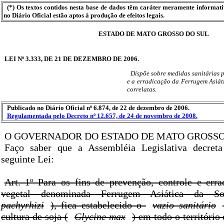
(*) Os textos contidos nesta base de dados têm caráter meramente informat
no Diário Oficial estão aptos à produção de efeitos legais.
ESTADO DE MATO GROSSO DO SUL
LEI Nº 3.333, DE 21 DE DEZEMBRO DE 2006.
Dispõe sobre medidas sanitárias 
e a erradicação da Ferrugem Asiáti
correlatas.
Publicado no Diário Oficial nº 6.874, de 22 de dezembro de 2006.
Regulamentada pelo Decreto nº 12.657, de 24 de novembro de 2008.
O GOVERNADOR DO ESTADO DE MATO GROSSO
Faço saber que a Assembléia Legislativa decret
seguinte Lei:
Art. 1º Para os fins de prevenção, controle e err
vegetal denominada Ferrugem Asiática da S
pachyrhizi
), fica estabelecido o
vazio sanitário
cultura de soja (
Glycine max
) em todo o territóri