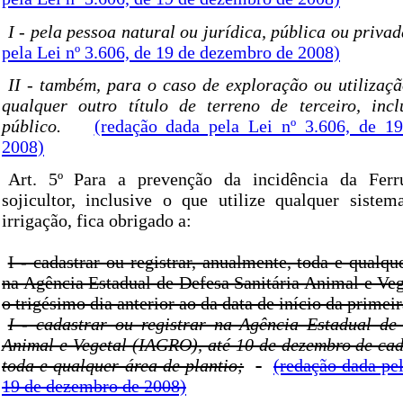
I - pela pessoa natural ou jurídica, pública ou priva
pela Lei nº 3.606, de 19 de dezembro de 2008)
II - também, para o caso de exploração ou utilizaç
qualquer outro título de terreno de terceiro, inc
público.
(redação dada pela Lei nº 3.606, de 1
2008)
Art. 5º Para a prevenção da incidência da Ferr
sojicultor, inclusive o que utilize qualquer siste
irrigação, fica obrigado a:
I - cadastrar ou registrar, anualmente, toda e qualqu
na Agência Estadual de Defesa Sanitária Animal e Ve
o trigésimo dia anterior ao da data de início da prime
I - cadastrar ou registrar na Agência Estadual de 
Animal e Vegetal (IAGRO), até 10 de dezembro de cad
toda e qualquer área de plantio;
(redação dada pel
19 de dezembro de 2008)