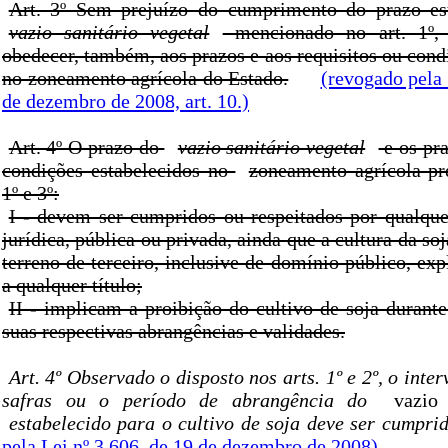
Art. 3º Sem prejuízo do cumprimento do prazo es
vazio sanitário vegetal
mencionado no art. 1º, 
obedecer, também, aos prazos e aos requisitos ou cond
no zoneamento agrícola do Estado.
(revogado pela 
de dezembro de 2008, art. 10.)
Art. 4º O prazo do
vazio sanitário vegetal
e os pra
condições estabelecidos no
zoneamento agrícola pre
1º e 3º:
I - devem ser cumpridos ou respeitados por qualquer
jurídica, pública ou privada, ainda que a cultura da so
terreno de terceiro, inclusive de domínio público, exp
a qualquer título;
II - implicam a proibição do cultivo de soja durant
suas respectivas abrangências e validades.
Art. 4º Observado o disposto nos arts. 1º e 2º, o inte
safras ou o período de abrangência do
vazio 
estabelecido para o cultivo de soja deve ser cumpri
pela Lei nº 3.606, de 19 de dezembro de 2008)