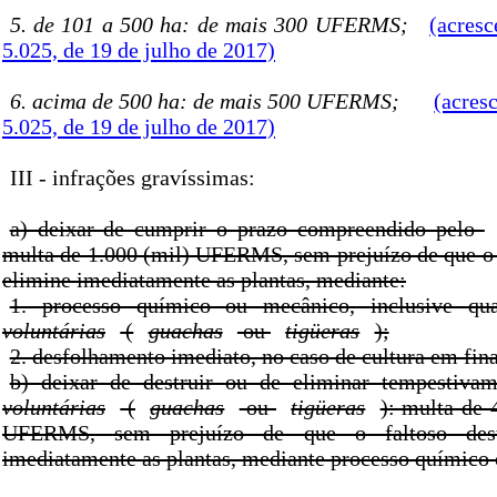
5. de 101 a 500 ha: de mais 300 UFERMS;
(acresc
5.025, de 19 de julho de 2017)
6. acima de 500 ha: de mais 500 UFERMS;
(acres
5.025, de 19 de julho de 2017)
III - infrações gravíssimas:
a) deixar de cumprir o prazo compreendido pelo
multa de 1.000 (mil) UFERMS, sem prejuízo de que o 
elimine imediatamente as plantas, mediante:
1. processo químico ou mecânico, inclusive q
voluntárias
(
guachas
ou
tigüeras
);
2. desfolhamento imediato, no caso de cultura em fina
b) deixar de destruir ou de eliminar tempestiva
voluntárias
(
guachas
ou
tigüeras
): multa de 
UFERMS, sem prejuízo de que o faltoso dest
imediatamente as plantas, mediante processo químico