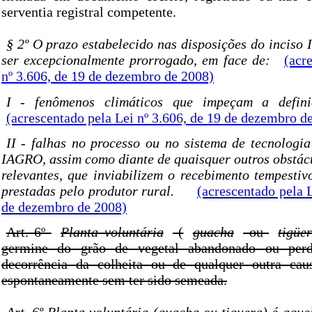
serventia registral competente.
§ 2º O prazo estabelecido nas disposições do inciso 
ser excepcionalmente prorrogado, em face de:
(acr
nº 3.606, de 19 de dezembro de 2008)
I - fenômenos climáticos que impeçam a defini
(acrescentado pela Lei nº 3.606, de 19 de dezembro d
II - falhas no processo ou no sistema de tecnologi
IAGRO, assim como diante de quaisquer outros obstácu
relevantes, que inviabilizem o recebimento tempesti
prestadas pelo produtor rural.
(acrescentado pela L
de dezembro de 2008)
Art. 6º
Planta voluntária
(
guacha
ou
tigüe
germine do grão de vegetal abandonado ou per
decorrência da colheita ou de qualquer outra cau
espontaneamente sem ter sido semeada.