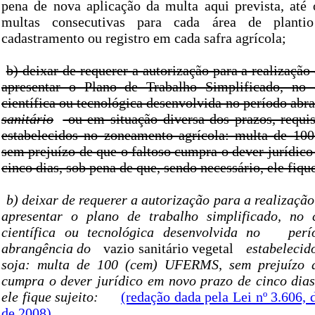
pena de nova aplicação da multa aqui prevista, até
multas consecutivas para cada área de plant
cadastramento ou registro em cada safra agrícola;
b) deixar de requerer a autorização para a realização
apresentar o Plano de Trabalho Simplificado, no 
científica ou tecnológica desenvolvida no período abr
sanitário
ou em situação diversa dos prazos, requis
estabelecidos no zoneamento agrícola: multa de 1
sem prejuízo de que o faltoso cumpra o dever jurídic
cinco dias, sob pena de que, sendo necessário, ele fique
b) deixar de requerer a autorização para a realização
apresentar o plano de trabalho simplificado, no 
científica ou tecnológica desenvolvida no
per
abrangência do
vazio sanitário vegetal
estabelecid
soja: multa de 100 (cem) UFERMS, sem prejuízo d
cumpra o dever jurídico em novo prazo de cinco dias
ele fique sujeito:
(redação dada pela Lei nº 3.606,
de 2008)