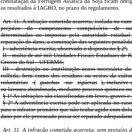
constatação da Ferrugem Asiática da Soja ficam obri
os resultados à IAGRO, no prazo do regulamento.
Art. 11. A infração cometida acarreta, isolada ou cu
prejuízo do cumprimento compulsório de med
determinadas ou impostas pela autoridade estadua
reparação do dano, a cominação das seguintes penalid
I - advertência escrita, observado o disposto no § 2º;
II - multa de até mil Unidades Fiscais Estaduais de 
Grosso do Sul - UFERMS;
III - destruição ou inutilização acaso necessária da
colhida, bem como dos resíduos ou restos da cult
voluntárias
(
guachas
ou
tigüeras
), inclusive
ou lavoura abandonada, mediante processo químico ou
§ 1º As infrações são classificadas em leves, graves e
§ 2º A advertência escrita pode ser aplicada no caso
para o infrator primário que não tenha agido com dol
dano por ele provocado possa ser reparado adequadam
Art. 11. A infração cometida acarreta, sem prejuízo