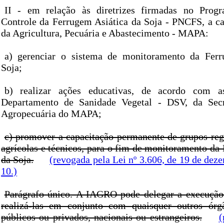
II - em relação às diretrizes firmadas no Prog
Controle da Ferrugem Asiática da Soja - PNCFS, a ca
da Agricultura, Pecuária e Abastecimento - MAPA:
a) gerenciar o sistema de monitoramento da Ferr
Soja;
b) realizar ações educativas, de acordo com a
Departamento de Sanidade Vegetal - DSV, da Secr
Agropecuária do MAPA;
c) promover a capacitação permanente de grupos reg
agrícolas e técnicos, para o fim de monitoramento da
da Soja.
(revogada pela Lei nº 3.606, de 19 de deze
10.)
Parágrafo único. A IAGRO pode delegar a execução
realizá-las em conjunto com quaisquer outros órg
públicos ou privados, nacionais ou estrangeiros.
(