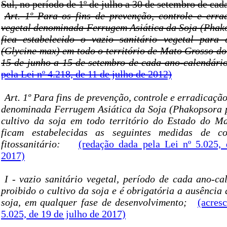
Sul, no período de 1º de julho a 30 de setembro de cad
Art. 1º Para os fins de prevenção, controle e err
vegetal denominada Ferrugem Asiática da Soja (Phako
fica estabelecido o vazio sanitário vegetal para 
(Glycine max) em todo o território de Mato Grosso do
15 de junho a 15 de setembro de cada ano-calendário
pela Lei nº 4.218, de 11 de julho de 2012)
Art. 1º Para fins de prevenção, controle e erradicaçã
denominada Ferrugem Asiática da Soja (Phakopsora p
cultivo da soja em todo território do Estado do M
ficam estabelecidas as seguintes medidas de co
fitossanitário:
(redação dada pela Lei nº 5.025,
2017)
I - vazio sanitário vegetal, período de cada ano-ca
proibido o cultivo da soja e é obrigatória a ausência 
soja, em qualquer fase de desenvolvimento;
(acres
5.025, de 19 de julho de 2017)