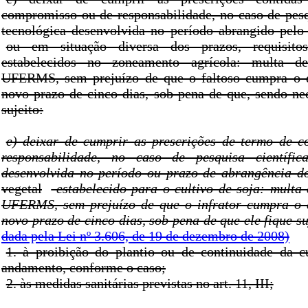
compromisso ou de responsabilidade, no caso de pesq
tecnológica desenvolvida no período abrangido pel
ou em situação diversa dos prazos, requisito
estabelecidos no zoneamento agrícola: multa d
UFERMS, sem prejuízo de que o faltoso cumpra o d
novo prazo de cinco dias, sob pena de que, sendo nec
sujeito:
e) deixar de cumprir as prescrições de termo de 
responsabilidade, no caso de pesquisa científic
desenvolvida no período ou prazo de abrangência 
vegetal
estabelecido para o cultivo de soja: multa 
UFERMS, sem prejuízo de que o infrator cumpra o 
novo prazo de cinco dias, sob pena de que ele fique su
dada pela Lei nº 3.606, de 19 de dezembro de 2008)
1. à proibição do plantio ou de continuidade da c
andamento, conforme o caso;
2. às medidas sanitárias previstas no art. 11, III;