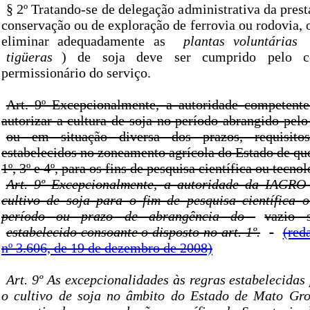
§ 2º Tratando-se de delegação administrativa da prest
conservação ou de exploração de ferrovia ou rodovia, o
eliminar adequadamente as
plantas voluntárias
tigüeras
) de soja deve ser cumprido pelo co
permissionário do serviço.
Art. 9º Excepcionalmente, a autoridade competen
autorizar a cultura de soja no período abrangido pel
ou em situação diversa dos prazos, requisito
estabelecidos no zoneamento agrícola do Estado de que
1º, 3º e 4º, para os fins de pesquisa científica ou tecnol
Art. 9º Excepcionalmente, a autoridade da IAGRO
cultivo de soja para o fim de pesquisa científica o
período ou prazo de abrangência do
vazio s
estabelecido consoante o disposto no art. 1º.
(red
nº 3.606, de 19 de dezembro de 2008)
Art. 9º As excepcionalidades às regras estabelecidas 
o cultivo de soja no âmbito do Estado de Mato Gro