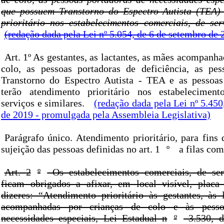
que possuem Transtorno do Espectro Autista (TEA) 
prioritário nos estabelecimentos comerciais, de ser
(redação dada pela Lei nº 5.054, de 6 de setembro de 
Art. 1º As gestantes, as lactantes, as mães acompanha
colo, as pessoas portadoras de deficiência, as pe
Transtorno do Espectro Autista - TEA e as pessoas
terão atendimento prioritário nos estabeleciment
serviços e similares.
(redação dada pela Lei nº 5.45
de 2019 - promulgada pela Assembleia Legislativa)
Parágrafo único. Atendimento prioritário, para fins 
sujeição das pessoas definidas no art. 1
º
a filas com
Art. 2
º
Os estabelecimentos comerciais, de serv
ficam obrigados a afixar, em local visível, placa
dizeres: “Atendimento prioritário às gestantes, às 
acompanhadas por crianças de colo e às pesso
necessidades especiais, Lei Estadual n
º
3.530, d