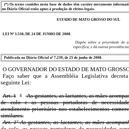
(*) Os textos contidos nesta base de dados têm caráter meramente informat
no Diário Oficial estão aptos à produção de efeitos legais.
ESTADO DE MATO GROSSO DO SUL
LEI Nº 3.530, DE 24 DE JUNHO DE 2008.
Dispõe sobre a prioridade de a
especifica, e dá outras providências
Publicada no Diário Oficial nº 7.239, de 25 de junho de 2008.
O GOVERNADOR DO ESTADO DE MATO GROSSO
Faço saber que a Assembléia Legislativa decret
seguinte Lei:
Art. 1
º
As gestantes, as lactantes, as mães acompa
de colo e as pessoas portadoras de necessidade
atendimento prioritário nos estabelecimentos comerci
similares.
Art. 1º As gestantes, as lactantes, as mães acompan
de colo, as pessoas portadoras de necessidades espe