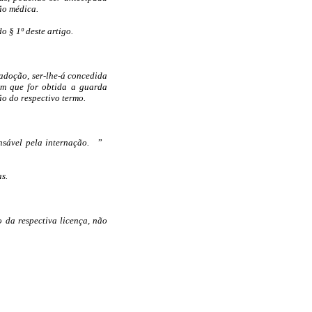
ão médica.
o § 1º deste artigo.
 adoção, ser-lhe-á concedida
em que for obtida a guarda
o do respectivo termo.
nsável pela internação.
”
s.
 da respectiva licença, não