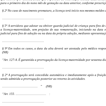
para o primeiro dia do nono mês de gestação ou data anterior, conforme prescriç
§ 2º No caso de nascimento prematuro, a licença terá início nos mesmos moldes d
...........................................................
§ 5º A servidora que adotar ou obtiver guarda judicial de criança para fins de
a licença-maternidade, sem prejuízo de sua remuneração, iniciando na data 
judicial para fins de adoção ou na data da própria adoção, mediante apresentaçã
...........................................................
§ 9º Em todos os casos, a data da alta deverá ser atestada pelo médico respo
(NR)
“Art. 127-A. É garantida a prorrogação da licença-maternidade por sessenta dia
...........................................................
§ 2º A prorrogação será concedida automática e imediatamente após a fruição
sendo admitida a prorrogação posterior ao retorno às atividades.
..................................................
”
(NR)
“Art. 155. ...........................................
:
...........................................................