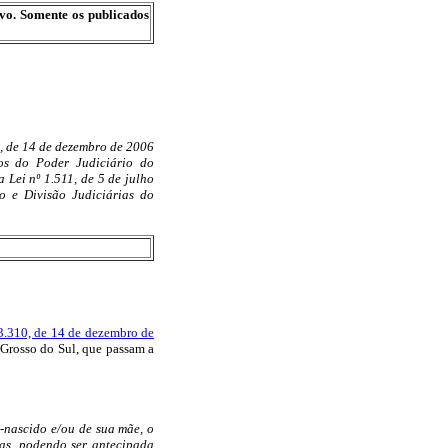
ivo. Somente os publicados
0, de 14 de dezembro de 2006
cos do Poder Judiciário do
 Lei nº 1.511, de 5 de julho
 e Divisão Judiciárias do
.310, de 14 de dezembro de
 Grosso do Sul, que passam a
-nascido e/ou de sua mãe, o
as, podendo ser antecipada