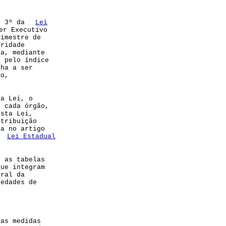
. 3º da
Lei
er Executivo
rimestre de
uridade
ta, mediante
a pelo índice
nha a ser
ão,
ta Lei, o
e cada órgão,
Esta Lei,
stribuição
da no artigo
a
Lei Estadual
, as tabelas
que integram
eral da
iedades de
 as medidas