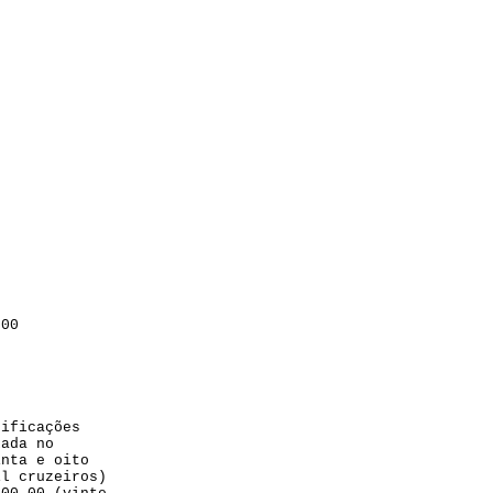
000
cificações
xada no
inta e oito
il cruzeiros)