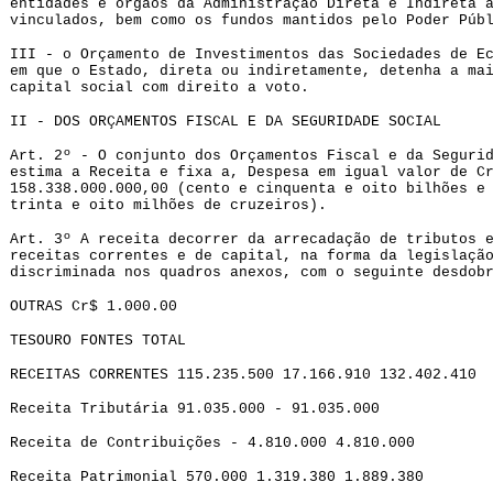
entidades e órgãos da Administração Direta e Indireta 
vinculados, bem como os fundos mantidos pelo Poder Púb
III - o Orçamento de Investimentos das Sociedades de E
em que o Estado, direta ou indiretamente, detenha a ma
capital social com direito a voto.
II - DOS ORÇAMENTOS FISCAL E DA SEGURIDADE SOCIAL
Art. 2º - O conjunto dos Orçamentos Fiscal e da Seguri
estima a Receita e fixa a, Despesa em igual valor de C
158.338.000.000,00 (cento e cinquenta e oito bilhões e
trinta e oito milhões de cruzeiros).
Art. 3º A receita decorrer da arrecadação de tributos 
receitas correntes e de capital, na forma da legislaçã
discriminada nos quadros anexos, com o seguinte desdob
OUTRAS Cr$ 1.000.00
TESOURO FONTES TOTAL
RECEITAS CORRENTES 115.235.500 17.166.910 132.402.410
Receita Tributária 91.035.000 - 91.035.000
Receita de Contribuições - 4.810.000 4.810.000
Receita Patrimonial 570.000 1.319.380 1.889.380