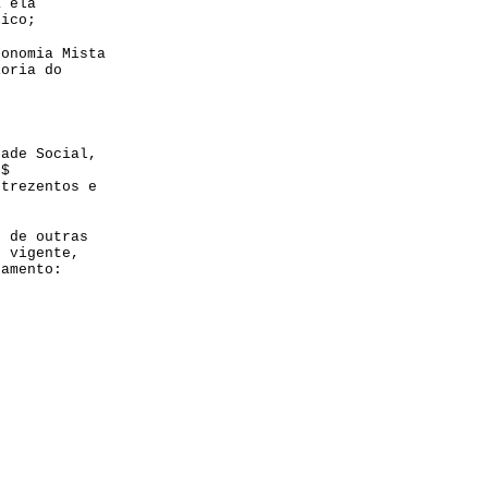
a ela
lico;
conomia Mista
ioria do
dade Social,
r$
 trezentos e
e de outras
o vigente,
ramento: