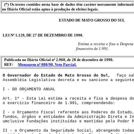
(*) Os textos contidos nesta base de dados têm caráter meramente informat
no Diário Oficial estão aptos à produção de efeitos legais.
ESTADO DE MATO GROSSO DO SUL
LEI Nº 1.129, DE 27 DE DEZEMBRO DE 1990.
Estima a receita e fixa a Despes
financeiro de 1.991.
Publicada no Diário Oficial nº 2.960, de 28 de dezembro de 1990.
REF:
Mensagem nº 080/90, Veto Parcial.
O Governador do Estado de Mato Grosso do Sul,
faço sa
Assembléia Legislativa decreta e eu sanciono a seguint
I - DO ORÇAMENTO ANUAL
Art. 1º - Esta Lei estima a receita e fixa a despesa d
o exercício financeiro de 1.991, compreendendo:
I - o Orçamento Fiscal referente aos Poderes do Estado
fundos, órgãos e entidades da Administração Direta e I
umclusive Fundações instituídas e mantidas pelo Poder 
II - o Orçamento da Seguridade Social, abrangendo toda