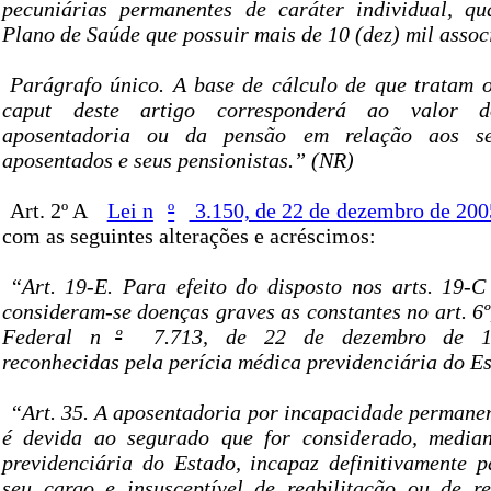
pecuniárias permanentes de caráter individual, qu
Plano de Saúde que possuir mais de 10 (dez) mil associ
Parágrafo único. A base de cálculo de que tratam os
caput deste artigo corresponderá ao valor d
aposentadoria ou da pensão em relação aos ser
aposentados e seus pensionistas.” (NR)
Art. 2º A
Lei n
º
3.150, de 22 de dezembro de 200
com as seguintes alterações e acréscimos:
“Art. 19-E. Para efeito do disposto nos arts. 19-C
consideram-se doenças graves as constantes no art. 6º,
Federal n
º
7.713, de 22 de dezembro de 19
reconhecidas pela perícia médica previdenciária do E
“Art. 35. A aposentadoria por incapacidade permanen
é devida ao segurado que for considerado, median
previdenciária do Estado, incapaz definitivamente p
seu cargo e insusceptível de reabilitação ou de r