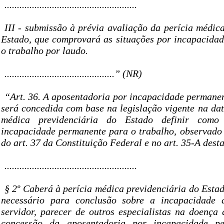
.....................................................
III - submissão à prévia avaliação da perícia médic
Estado, que comprovará as situações por incapacida
o trabalho por laudo.
............................................” (NR)
“Art. 36. A aposentadoria por incapacidade permanen
será concedida com base na legislação vigente na dat
médica previdenciária do Estado definir com
incapacidade permanente para o trabalho, observado 
do art. 37 da Constituição Federal e no art. 35-A desta
.....................................................
§ 2º Caberá à perícia médica previdenciária do Estad
necessário para conclusão sobre a incapacidade
servidor, parecer de outros especialistas na doença
concessão da aposentadoria por incapacidade p