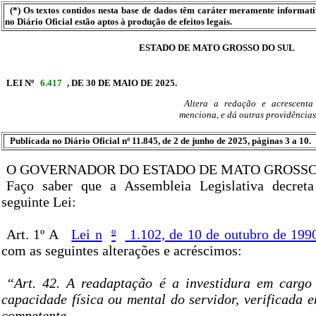
(*) Os textos contidos nesta base de dados têm caráter meramente informat
no Diário Oficial estão aptos à produção de efeitos legais.
ESTADO DE MATO GROSSO DO SUL
LEI Nº
6.417
, DE 30 DE MAIO DE 2025.
Altera a redação e acrescenta 
menciona, e dá outras providências
Publicada no Diário Oficial nº 11.845, de 2 de junho de 2025, páginas 3 a 10.
O GOVERNADOR DO ESTADO DE MATO GROSSO
Faço saber que a Assembleia Legislativa decret
seguinte Lei:
Art. 1º A
Lei n
º
1.102, de 10 de outubro de 199
com as seguintes alterações e acréscimos:
“Art. 42. A readaptação é a investidura em cargo
capacidade física ou mental do servidor, verificada 
competente.