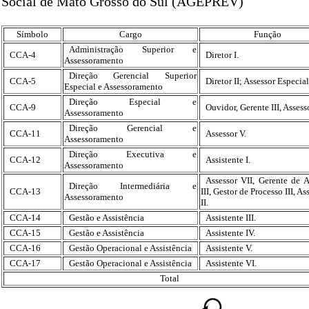
Social de Mato Grosso do Sul (AGEPREV)
Símbolo
Cargo
Função
Administração Superior e
CCA-4
Diretor I.
Assessoramento
Direção Gerencial Superior
CCA-5
Diretor II; Assessor Especial
Especial e Assessoramento
Direção Especial e
CCA-9
Ouvidor, Gerente III, Assesso
Assessoramento
Direção Gerencial e
CCA-11
Assessor V.
Assessoramento
Direção Executiva e
CCA-12
Assistente I.
Assessoramento
Assessor VII, Gerente de 
Direção Intermediária e
CCA-13
III, Gestor de Processo III, As
Assessoramento
II.
CCA-14
Gestão e Assistência
Assistente III.
CCA-15
Gestão e Assistência
Assistente IV.
CCA-16
Gestão Operacional e Assistência
Assistente V.
CCA-17
Gestão Operacional e Assistência
Assistente VI.
Total