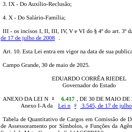
3. IX - Do Auxílio-Reclusão;
4. X - Do Salário-Família;
III - os incisos I, II, III, IV, V e VI do § 4º do art. 3º 
de 17 de julho de 2008
.
Art. 10. Esta Lei entra em vigor na data de sua public
Campo Grande, 30 de maio de 2025.
EDUARDO CORRÊA RIEDEL
Governador do Estado
ANEXO DA LEI N
º
6.417
, DE 30 DE MAIO DE 
Anexo I-A da
Lei n
º
3.545, de 17 de julh
Tabela de Quantitativo de Cargos em Comissão de Di
de Assessoramento por Símbolos, e Funções da Agên