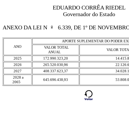
EDUARDO CORRÊA RIEDEL
Governador do Estado
ANEXO DA LEI N
º
6.339, DE 1º DE NOVEMBRO
APORTE SUPLEMENTAR DO PODER EX
ANO
VALOR TOTAL
VALOR TOT
ANUAL
2025
172.990.323,20
14.415.
2026
265.520.030,96
22.126.
2027
408.337.623,37
34.028.
2028 a
645.696.438,93
53.808.
2065