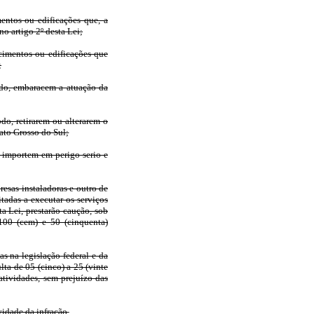
entos ou edificações que, a
no artigo 2º desta Lei;
cimentos ou edificações que
;
odo, embaracem a atuação da
o, retirarem ou alterarem o
ato Grosso do Sul;
e importem em perigo serio e
esas instaladoras e outro de
tadas a executar os serviços
a Lei, prestarão caução, sob
100 (cem) e 50 (cinquenta)
as na legislação federal e da
lta de 05 (cinco) a 25 (vinte
tividades, sem prejuízo das
vidade da infração.