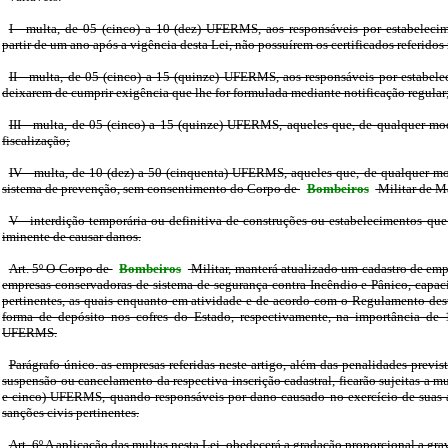
I - multa, de 05 (cinco) a 10 (dez) UFERMS, aos responsáveis por estabelecim
partir de um ano após a vigência desta Lei, não possuírem os certificados referidos 
II - multa, de 05 (cinco) a 15 (quinze) UFERMS, aos responsáveis por estabele
deixarem de cumprir exigência que lhe for formulada mediante notificação regular
III - multa, de 05 (cinco) a 15 (quinze) UFERMS, aqueles que, de qualquer m
fiscalização;
IV - multa, de 10 (dez) a 50 (cinquenta) UFERMS, aqueles que, de qualquer mod
sistema de prevenção, sem consentimento do Corpo de
Bombeiros
Militar de M
V - interdição temporária ou definitiva de construções ou estabelecimentos qu
iminente de causar danos.
Art. 5º O Corpo de
Bombeiros
Militar, manterá atualizado um cadastro de empr
empresas conservadoras de sistema de segurança contra Incêndio e Pânico, capaci
pertinentes, as quais enquanto em atividade e de acordo com o Regulamento dest
forma de depósito nos cofres do Estado, respectivamente, na importância de 
UFERMS.
Parágrafo único. as empresas referidas neste artigo, além das penalidades previst
suspensão ou cancelamento da respectiva inscrição cadastral, ficarão sujeitas a mu
e cinco) UFERMS, quando responsáveis por dano causado no exercício de suas a
sanções civis pertinentes.
Art. 6º A aplicação das multas nesta Lei, obedecerá a gradação proporcional a gra