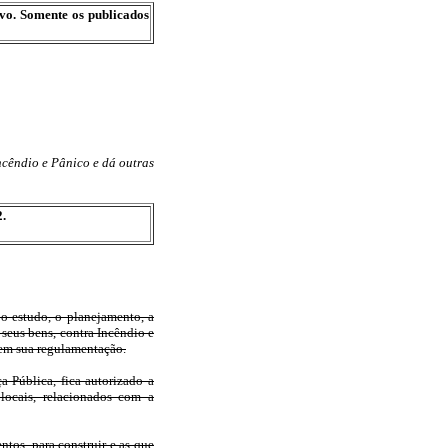
ivo. Somente os publicados
cêndio e Pânico e dá outras
2.
o estudo, o planejamento, a
seus bens, contra Incêndio e
 em sua regulamentação.
a Pública, fica autorizado a
locais, relacionados com a
ntos, para construir e as que