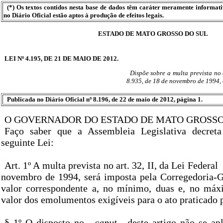
(*) Os textos contidos nesta base de dados têm caráter meramente informat
no Diário Oficial estão aptos à produção de efeitos legais.
ESTADO DE MATO GROSSO DO SUL
LEI Nº 4.195, DE 21 DE MAIO DE 2012.
Dispõe sobre a multa prevista no a
8.935, de 18 de novembro de 1994, 
Publicada no Diário Oficial nº 8.196, de 22 de maio de 2012, página 1.
O GOVERNADOR DO ESTADO DE MATO GROSSO
Faço saber que a Assembleia Legislativa decret
seguinte Lei:
Art. 1º A multa prevista no art. 32, II, da Lei Federal
novembro de 1994, será imposta pela Corregedoria-Ge
valor correspondente a, no mínimo, duas e, no máx
valor dos emolumentos exigíveis para o ato praticado p
§ 1º O disposto no
caput
deste artigo não se apl