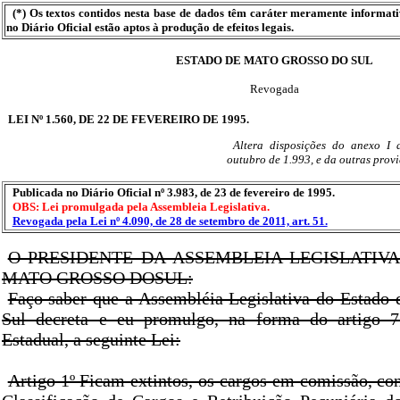
(*) Os textos contidos nesta base de dados têm caráter meramente informat
no Diário Oficial estão aptos à produção de efeitos legais.
ESTADO DE MATO GROSSO DO SUL
Revogada
LEI Nº 1.560, DE 22 DE FEVEREIRO DE 1995.
Altera disposições do anexo I 
outubro de 1.993, e da outras provi
Publicada no Diário Oficial nº 3.983, de 23 de fevereiro de 1995.
OBS: Lei promulgada pela Assembleia Legislativa.
Revogada pela Lei nº 4.090, de 28 de setembro de 2011, art. 51.
O PRESIDENTE DA ASSEMBLEIA LEGISLATIV
MATO GROSSO DOSUL:
Faço saber que a Assembléia Legislativa do Estado
Sul decreta e eu promulgo, na forma do artigo 7
Estadual, a seguinte Lei:
Artigo 1º Ficam extintos, os cargos em comissão, co