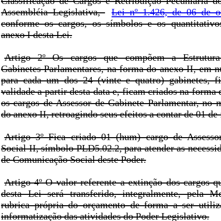
Classificação de Cargos e Retribuição Pecuniária d
Assembléia Legislativa,
Lei nº 1.426, de 06 de o
conforme os cargos, os símbolos e os quantitativo
anexo I desta Lei.
Artigo 2º Os cargos que compõem a Estrutura
Gabinetes Parlamentares, na forma do anexo II, em n
para cada um dos 24 (vinte e quatro) gabinetes, f
validade a partir desta data e, ficam criados na forma 
os cargos de Assessor de Gabinete Parlamentar, no 
do anexo II, retroagindo seus efeitos a contar de 01 de
Artigo 3º Fica criado 01 (hum) cargo de Assess
Social II, símbolo PLD5.02.2, para atender as necessi
de Comunicação Social deste Poder.
Artigo 4º O valor referente a extinção dos cargos qu
desta Lei será transferido, integralmente, pela M
rubrica própria do orçamento de forma a ser utili
informatização das atividades do Poder Legislativo.