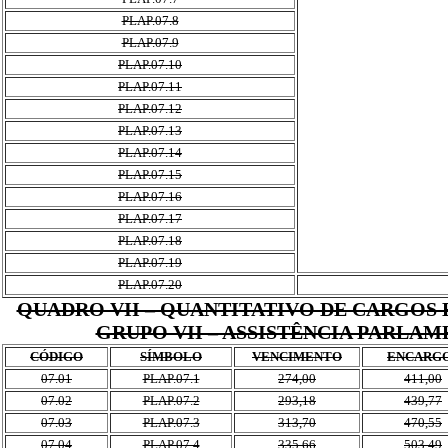
PLAP.07.8
PLAP.07.9
PLAP.07.10
PLAP.07.11
PLAP.07.12
PLAP.07.13
PLAP.07.14
PLAP.07.15
PLAP.07.16
PLAP.07.17
PLAP.07.18
PLAP.07.19
PLAP.07.20
QUADRO VII – QUANTITATIVO DE CARGOS
GRUPO VII – ASSISTÊNCIA PARLA
CÓDIGO
SÍMBOLO
VENCIMENTO
ENCARG
07.01
PLAP.07.1
274,00
411,00
07.02
PLAP.07.2
293,18
439,77
07.03
PLAP.07.3
313,70
470,55
07.04
PLAP.07.4
335,66
503,49