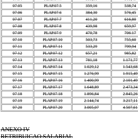
07.05
PLAP.07.5
359,16
538,74
07.06
PLAP.07.6
384,30
576,45
07.07
PLAP.07.7
411,20
616,80
07.08
PLAP.07.8
439,98
659,97
07.09
PLAP.07.9
470,78
706.17
07.10
PLAP.07.10
503,73
755,60
07.11
PLAP.07.11
533,29
799,94
07.12
PLAP.07.12
657,21
985,82
07.13
PLAP.07.13
781,18
1.171,77
07.14
PLAP.07.14
1.029,12
1.543,68
07.15
PLAP.07.15
1.276,99
1.915,49
07.16
PLAP.07.16
1.400,99
2.101,49
07.17
PLAP.07.17
1.648,89
2.473,34
07.18
PLAP.07.18
1.896,84
2.845,26
07.19
PLAP.07.19
2.144,74
3.217,11
07.20
PLAP.07.20
3.005,07
4.507,61
ANEXO IV
RETRIBUIÇAO SALARIAL