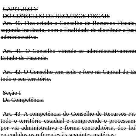
CAPITULO V
DO CONSELHO DE RECURSOS FISCAIS
Art. 40. Fica criado o Conselho de Recursos Fiscais
segunda instância, com a finalidade de distribuir a just
administrativa.
Art. 41. O Conselho vincula-se administrativament
Estado de Fazenda.
Art. 42. O Conselho tem sede e foro na Capital do E
todo o seu território.
Seção I
Da Competência
Art. 43. A competência do Conselho de Recursos Fis
todo o território estadual e compreende o processam
por via administrativa e forma contraditória, dos lití
entendidos os referentes às seguintes matérias: