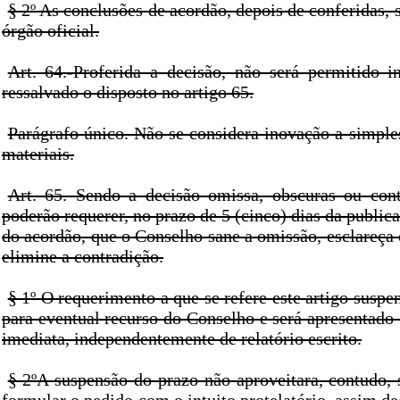
§ 2º As conclusões de acordão, depois de conferidas, 
órgão oficial.
Art. 64.-Proferida a decisão, não será permitido i
ressalvado o disposto no artigo 65.
Parágrafo único. Não se considera inovação a simple
materiais.
Art. 65. Sendo a decisão omissa, obscuras ou contr
poderão requerer, no prazo de 5 (cinco) dias da public
do acordão, que o Conselho sane a omissão, esclareça
elimine a contradição.
§ 1º O requerimento a que se refere este artigo sus
para eventual recurso do Conselho e será apresentado
imediata, independentemente de relatório escrito.
§ 2ºA suspensão do prazo não aproveitara, contudo, 