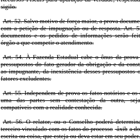
sigilo.
Art. 52. Salvo motivo de força maior, a prova docume
com a petição de impugnação ou de resposta. Art. 5
documentos e os pedidos de informações serão feit
órgão a que competir o atendimento.
Art. 54. À Fazenda Estadual cabe o ônus da prova
pressupostos do fato gerador da obrigação e da const
ao impugnante, da inexistência desses pressupostos o
fatores excludentes.
Art. 55. Independem de prova os fatos notórios e os
uma das partes sem contestação da outra, sej
compatíveis com a realidade conhecida.
Art. 56. O relator, ou o Conselho poderá determin
terceiro vinculado com os fatos do processo
åxib
a d
escrita ou coisa, que esteja ou deva estar em seu poder.