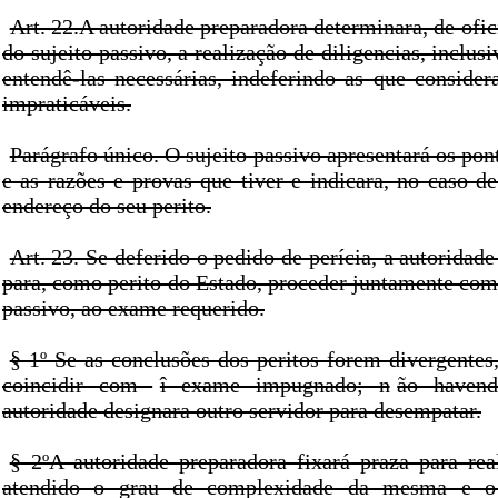
Art. 22.A autoridade preparadora determinara, de ofi
do sujeito passivo, a realização de diligencias, inclus
entendê-las necessárias, indeferindo as que consider
impraticáveis.
Parágrafo único. O sujeito passivo apresentará os pon
e as razões e provas que tiver e indicara, no caso d
endereço do seu perito.
Art. 23. Se deferido o pedido de perícia, a autoridade
para, como perito do Estado, proceder juntamente com 
passivo, ao exame requerido.
§ 1º Se as conclusões dos peritos forem divergentes
coincidir com
î exame impugnado; n
ão havend
autoridade designara outro servidor para desempatar.
§ 2ºA autoridade preparadora fixará praza para real
atendido o grau de complexidade da mesma e o 