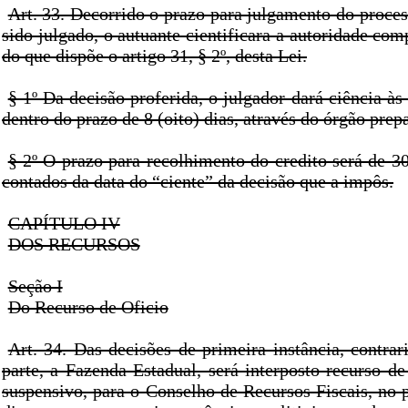
Art. 33. Decorrido o prazo para julgamento do proces
sido julgado, o autuante cientificara a autoridade comp
do que dispõe o artigo 31, § 2º, desta Lei.
§ 1º Da decisão proferida, o julgador dará ciência às 
dentro do prazo de 8 (oito) dias, através do órgão prep
§ 2º O prazo para recolhimento do credito será de 30 
contados da data do “ciente” da decisão que a impôs.
CAPÍTULO IV
DOS RECURSOS
Seção I
Do Recurso de Oficio
Art. 34. Das decisões de primeira instância, contra
parte, a Fazenda Estadual, será interposto recurso de
suspensivo, para o Conselho de Recursos Fiscais, no p