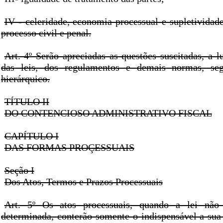
IV - celeridade, economia processual e supletividad
processo civil e penal.
Art. 4º Serão apreciadas as questões suscitadas, a l
das leis, dos regulamentos e demais normas, se
hierárquico.
TÍTULO II
DO CONTENCIOSO ADMINISTRATIVO FISCAL
CAPÍTULO I
DAS FORMAS PROÇESSUAIS
Seção I
Dos Atos, Termos e Prazos Processuais
Art. 5º Os atos processuais, quando a lei não
determinada, conterão somente o indispensável a sua 