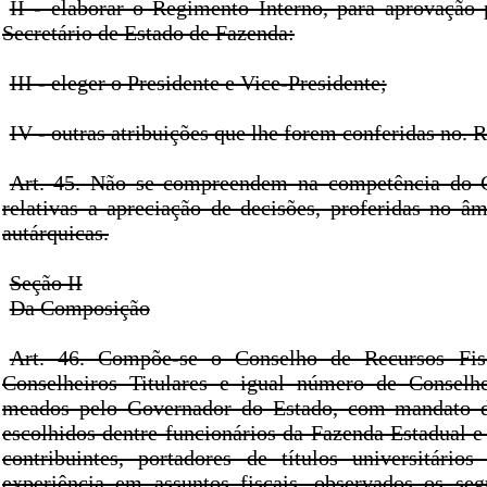
II - elaborar o Regimento Interno, para aprovação
Secretário de Estado de Fazenda:
III - eleger o Presidente e Vice-Presidente;
IV - outras atribuições que lhe forem conferidas no. 
Art. 45. Não se compreendem na competência do C
relativas a apreciação de decisões, proferidas no âm
autárquicas.
Seção II
Da Composição
Art. 46. Compõe-se o Conselho de Recursos Fis
Conselheiros Titulares e igual número de Conselhe
meados pelo Governador do Estado, com mandato de
escolhidos dentre funcionários da Fazenda Estadual e
contribuintes, portadores de títulos universitário
experiência em assuntos fiscais, observados os segu