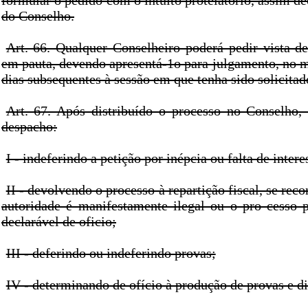
formular o pedido com o intuito protelatório, assim de
do Conselho.
Art. 66. Qualquer Conselheiro poderá pedir vista de
em pauta, devendo apresentá-1o para julgamento, no m
dias subsequentes à sessão em que tenha sido solicitad
Art. 67. Após distribuído o processo no Conselho, o
despacho:
I - indeferindo a petição por inépcia ou falta de intere
II - devolvendo o processo à repartição fiscal, se rec
autoridade é manifestamente ilegal ou o pro cesso 
declarável de oficio;
III - deferindo ou indeferindo provas;
IV - determinando de ofício à produção de provas e di