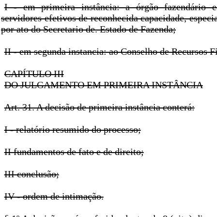
I - em primeira instância: a órgão fazendário e
servidores efetivos de reconhecida capacidade, espec
por ato do Secretario de. Estado de Fazenda;
II - em segunda instancia: ao Conselho de Recursos Fi
CAPÍTULO III
DO JULGAMENTO EM PRIMEIRA INSTÂNCIA
Art. 31. A decisão de primeira instância conterá:
I - relatório resumido do processo;
II fundamentos de fato e de direito;
III conclusão;
IV - ordem de intimação.