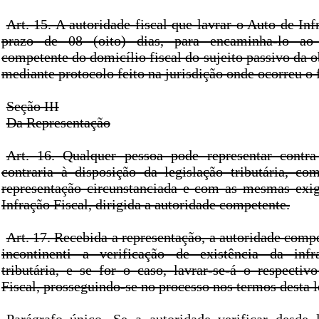
Art. 15. A autoridade fiscal que lavrar o Auto de Infr
prazo de 08 (oito) dias, para encaminha-lo ao 
competente do domicílio fiscal do sujeito passivo da ob
mediante protocolo feito na jurisdição onde ocorreu o 
Seção III
Da Representação
Art. 16. Qualquer pessoa pode representar contr
contraria à disposição da legislação tributária, c
representação circunstanciada e com as mesmas exi
Infração Fiscal, dirigida a autoridade competente.
Art. 17. Recebida a representação, a autoridade comp
incontinenti a verificação de existência da infr
tributária, e se for o caso, lavrar-se-á o respectiv
Fiscal, prosseguindo-se no processo nos termos desta l