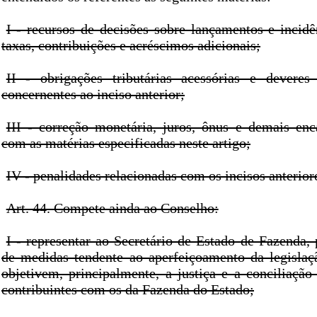
I - recursos de decisões sobre lançamentos e incidê
taxas, contribuições e acréscimos adicionais;
II - obrigações tributárias acessórias e deveres 
concernentes ao inciso anterior;
III - correção monetária, juros, ônus e demais enc
com as matérias especificadas neste artigo;
IV - penalidades relacionadas com os incisos anterior
Art. 44. Compete ainda ao Conselho:
I - representar ao Secretário de Estado de Fazenda,
de medidas tendente ao aperfeiçoamento da legislaçã
objetivem, principalmente, a justiça e a conciliação
contribuintes com os da Fazenda do Estado;