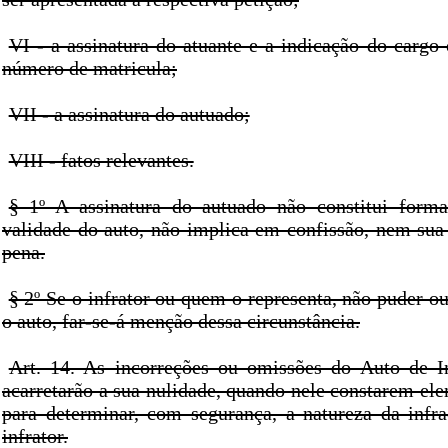
VI - a assinatura do atuante e a indicação do cargo
número de matricula;
VII - a assinatura do autuado;
VIII - fatos relevantes.
§ 1º A assinatura do autuado não constitui forma
validade do auto, não implica em confissão, nem sua 
pena.
§ 2º Se o infrator ou quem o representa, não puder ou
o auto, far-se-á menção dessa circunstância.
Art. 14. As incorreções ou omissões do Auto de I
acarretarão a sua nulidade, quando nele constarem ele
para determinar, com segurança, a natureza da infr
infrator.