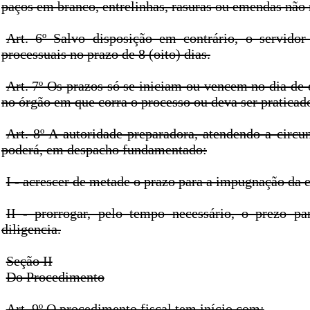
paços em branco, entrelinhas, rasuras ou emendas não 
Art. 6º Salvo disposição em contrário, o servidor
processuais no prazo de 8 (oito) dias.
Art. 7º Os prazos só se iniciam ou vencem no dia de
no órgão em que corra o processo ou deva ser praticado
Art. 8º A autoridade preparadora, atendendo a circun
poderá, em despacho fundamentado:
I - acrescer de metade o prazo para a impugnação da 
II - prorrogar, pelo tempo necessário, o prezo pa
diligencia.
Seção II
Do Procedimento
Art. 9º O procedimento fiscal tem início com: