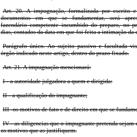
Art. 20. A impugnação, formalizada por escrito e
documentos em que se fundamentar, será apre
fazendário competente incumbido do preparo, no pr
dias, contados da data em que foi feita a intimação da 
Parágrafo único. Ao sujeito passivo e facultada vi
órgão indicado neste artigo, dentro do prazo fixado.
Art. 21. A impugnação mencionará:
I - a autoridade julgadora a quem e dirigida:
II - a qualificação do impugnante;
III -os motivos de fato e de direito em que se fundam
IV - as diligencias que o impugnante pretenda sejam 
os motivos que as justifiquem.