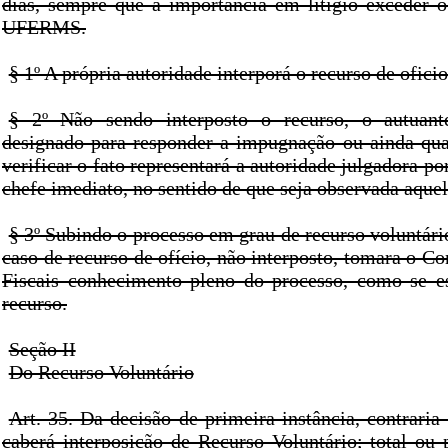
dias, sempre que a importância em litigio exceder o
UFERMS.
§ 1º A própria autoridade interporá o recurso de oficio
§ 2º Não sendo interposto o recurso, o autuant
designado para responder a impugnação ou ainda qua
verificar o fato representará a autoridade julgadora po
chefe imediato, no sentido de que seja observada aque
§ 3º Subindo o processo em grau de recurso voluntár
caso de recurso de ofício, não interposto, tomara o C
Fiscais conhecimento pleno do processo, como se es
recurso.
Seção II
Do Recurso Voluntário
Art. 35. Da decisão de primeira instância, contraria 
caberá interposição de Recurso Voluntário; total ou 