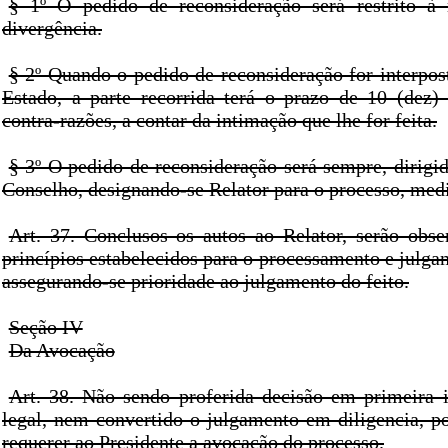
§ 1º O pedido de reconsideração será restrito à 
divergência.
§ 2º Quando o pedido de reconsideração for interpos
Estado, a parte recorrida terá o prazo de 10 (dez) 
contra-razões, a contar da intimação que lhe for feita.
§ 3º O pedido de reconsideração será sempre, dirigi
Conselho, designando-se Relator para o processo, medi
Art. 37. Conclusos os autos ao Relator, serão ob
princípios estabelecidos para o processamento e julga
assegurando-se prioridade ao julgamento do feito.
Seção IV
Da Avocação
Art. 38. Não sendo proferida decisão em primeira i
legal, nem convertido o julgamento em diligencia, po
requerer ao Presidente a avocação do processo.