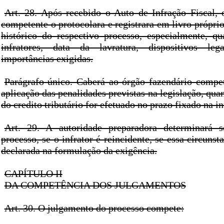
Art. 28. Após recebido o Auto de Infração Fiscal, 
competente o protocolara e registrara em livro próprio,
histórico do respectivo processo, especialmente, 
infratores, data da lavratura, dispositivos leg
importâncias exigidas.
Parágrafo único. Caberá ao órgão fazendário compe
aplicação das penalidades previstas na legislação, qu
do credito tributário for efetuado no prazo fixado na i
Art. 29. A autoridade preparadora determinará 
processo, se o infrator é reincidente, se essa circunst
declarada na formulação da exigência.
CAPÍTULO II
DA COMPETÊNCIA DOS JULGAMENTOS
Art. 30. O julgamento do processo compete: