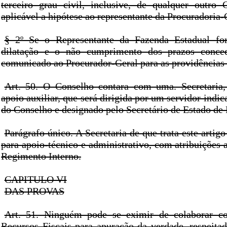
terceiro grau civil, inclusive, de qualquer outro 
aplicável a hipótese ao representante da Procuradoria-
§ 2º Se o Representante da Fazenda Estadual for
dilatação e o não cumprimento dos prazos conced
comunicado ao Procurador-Geral para as providências 
Art. 50. O Conselho contara com uma. Secretaria
apoio auxiliar, que será dirigida por um servidor indic
do Conselho e designado pelo Secretário de Estado de
Parágrafo único. A Secretaria de que trata este artigo
para apoio-técnico e administrativo, com atribuições 
Regimento Interno.
CAPITULO VI
DAS PROVAS
Art. 51. Ninguém pode se eximir de colaborar 
Recursos Fiscais para apuração da verdade, respeitad