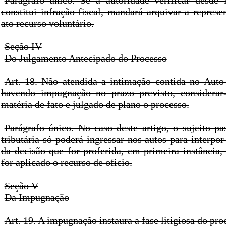
Parágrafo único. Se a autoridade verificar desde
constitui infração fiscal, mandará arquivar a repres
ato recurso voluntário.
Seção IV
Do Julgamento Antecipado do Processo
Art. 18. Não atendida a intimação contida no Auto
havendo impugnação no prazo previsto, considerar-
matéria de fato e julgado de plano o processo.
Parágrafo único. No caso deste artigo, o sujeito pa
tributária só poderá ingressar nos autos para interpor
da decisão que for proferida, em primeira instânci
for aplicado o recurso de oficio.
Seção V
Da Impugnação
Art. 19. A impugnação instaura a fase litigiosa do pr