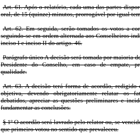
Art. 61. Após o relatório, cada uma das partes dispor
oral, de 15 (quinze) minutos, prorrogável por igual te
Art. 62. Em seguida, serão tomados os votos a com
seguindo-se em ordem alternada aos Conselheiros ind
inciso I e inciso II do artigo. 46.
Parágrafo único A decisão será tomada por maioria d
Presidente do Conselho, em caso de empate, pr
qualidade.
Art. 63. A decisão terá forma de acordão, redigido 
objetiva, devendo obrigatoriamente relatar os f
debatidos, apreciar as questões preliminares e incid
fundamentar as conclusões.
§ 1º O acordão será lavrado pelo relator ou, se vencid
que primeiro votou no sentido que prevaleceu.