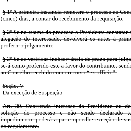
§ 1º A primeira instancia remetera o processo ao Con
(cinco) dias, a contar do recebimento da requisição.
§ 2º Se no exame do processo o Presidente constatar
alegação do interessado, devolverá os autos à prime
proferir o julgamento.
§ 3º Se se verificar inobservância do prazo para julg
se-á como proferido este a favor do contribuinte, send
ao Conselho recebido como recurso “ex officio”.
Seção. V
Da exceção de Suspeição
Art. 39. Ocorrendo interesse do Presidente ou do
solução do processo e não sendo declarado t
impedimento, poderá a parte opor-lhe exceção de su
do regulamento.