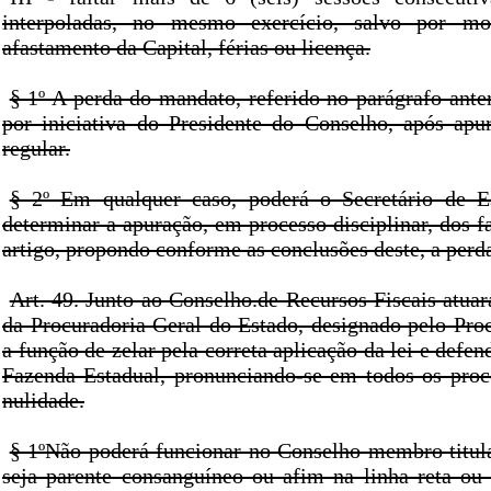
interpoladas, no mesmo exercício, salvo por mo
afastamento da Capital, férias ou licença.
§ 1º A perda do mandato, referido no parágrafo anter
por iniciativa do Presidente do Conselho, após ap
regular.
§ 2º Em qualquer caso, poderá o Secretário de E
determinar a apuração, em processo disciplinar, dos fa
artigo, propondo conforme as conclusões deste, a perd
Art. 49. Junto ao Conselho.de Recursos Fiscais atua
da Procuradoria Geral do Estado, designado pelo Pro
a função de zelar pela correta aplicação da lei e defen
Fazenda Estadual, pronunciando-se em todos os proc
nulidade.
§ 1ºNão poderá funcionar no Conselho membro titula
seja parente consanguíneo ou afim na linha reta ou n