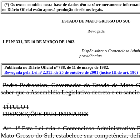
(*) Os textos contidos nesta base de dados têm caráter meramente informat
no Diário Oficial estão aptos à produção de efeitos legais.
ESTADO DE MATO GROSSO DO SUL
Revogada
LEI Nº 331, DE 10 DE MARÇO DE 1982.
Dispõe sobre o Contencioso Admini
providências.
Publicada no Diário Oficial nº 788, de 11 de março de 1982.
Revogada pela Lei nº 2.315, de 25 de outubro de 2001 (inciso III do art. 180)
Pedro Pedrossian, Governador do Estado de Mato G
saber que a Assembléia Legislativa decreta e eu sancio
TÍTULO I
DISPOSIÇÕES PRELIMINARES
Art. 1º Esta Lei cria o Contencioso Administrativo 
Mato Grosso do Sul, estabelece sua competência, def