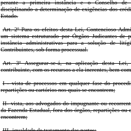
perante a primeira instância e o Conselho de R
disciplinando a determinação de exigências dos crédi
Estado.
Art. 2º Para os efeitos desta Lei, Contencioso Admi
um sistema estruturado por Órgãos Judicantes de p
instância administrativas para a solução de litíg
Contribuintes, sob forma processual.
Art. 3º Assegurar-se-á, na aplicação desta Lei
contribuinte, com os recursos a ela inerentes, bem co
I - vista de processos em qualquer fase do proced
repartições ou cartórios nos quais se encontrem;
II- vista, aos advogados do impugnante ou recorrent
da Fazenda Estadual, fora dos órgãos, repartições ou 
encontrem;
III- igualdade de tratamento das partes;