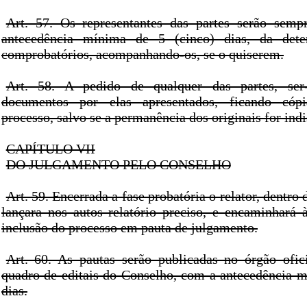
Art. 57. Os representantes das partes serão semp
antecedência mínima de 5 (cinco) dias, da dete
comprobatórios, acompanhando-os, se o quiserem.
Art. 58. A pedido de qualquer das partes, ser-l
documentos por elas apresentados, ficando cópi
processo, salvo se a permanência dos originais for ind
CAPÍTULO VII
DO JULGAMENTO PELO CONSELHO
Art. 59. Encerrada a fase probatória o relator, dentro 
lançara nos autos relatório preciso, e encaminhará à
inclusão do processo em pauta de julgamento.
Art. 60. As pautas serão publicadas no órgão ofic
quadro de editais do Conselho, com a antecedência m
dias.