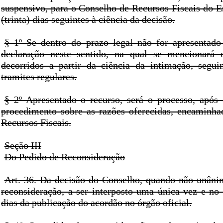
suspensivo, para o Conselho de Recursos Fiscais do E
(trinta) dias seguintes à ciência da decisão.
§ 1º Se dentro do prazo legal não for apresentado 
declaração neste sentido, na qual se mencionará
decorridos a partir da ciência da intimação, segu
tramites regulares.
§ 2º Apresentado o recurso, será o processo, após
procedimento sobre as razões oferecidas, encaminh
Recursos Fiscais.
Seção III
Do Pedido de Reconsideração
Art. 36. Da decisão do Conselho, quando não unâni
reconsideração, a ser interposto uma única vez e no 
dias da publicação do acordão no órgão oficial.