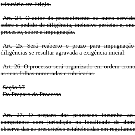
tributário em litigio.
Art. 24. O autor do procedimento ou outro servido
sobre o pedido de diligência, inclusive perícias e, en
processo, sobre a impugnação.
Art. 25. Será reaberto o prazo para impugnação
diligências se resultar agravada a exigência inicial:
Art. 26. O processo será organizado em ordem cronol
as suas folhas numeradas e rubricadas.
Seção VI
Do Preparo do Processo
Art. 27. O preparo dos processos incumbe ao 
competente com jurisdição na localidade de domi
observa das as prescrições estabelecidas em regulamen