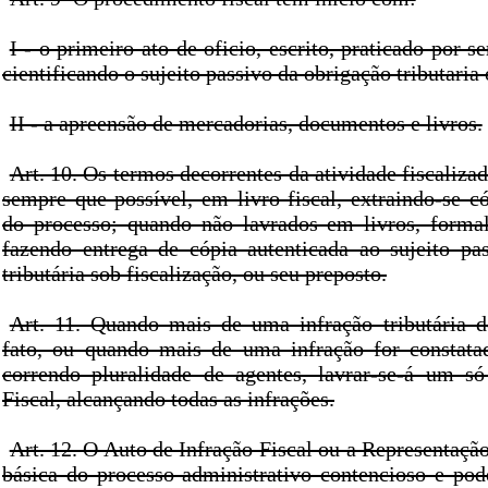
I - o primeiro ato de oficio, escrito, praticado por s
cientificando o sujeito passivo da obrigação tributaria
II - a apreensão de mercadorias, documentos e livros.
Art. 10. Os termos decorrentes da atividade fiscalizad
sempre que possível, em livro fiscal, extraindo-se c
do processo; quando não lavrados em livros, formal
fazendo entrega de cópia autenticada ao sujeito pa
tributária sob fiscalização, ou seu preposto.
Art. 11. Quando mais de uma infração tributária 
fato, ou quando mais de uma infração for constata
correndo pluralidade de agentes, lavrar-se-á um s
Fiscal, alcançando todas as infrações.
Art. 12. O Auto de Infração Fiscal ou a Representaçã
básica do processo administrativo contencioso e pod