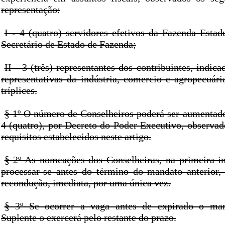
representação:
I - 4 (quatro) servidores efetivos da Fazenda Estad
Secretário de Estado de Fazenda;
II - 3 (três) representantes dos contribuintes, indica
representativas da indústria, comercio e agropecuária
tríplices.
§ 1º O número de Conselheiros poderá ser aumentad
4 (quatro), por Decreto do Poder Executivo, observado
requisitos estabelecidos neste artigo.
§ 2º As nomeações dos Conselheiras, na primeira in
processar-se antes do término do mandato anterior,
recondução, imediata, por uma única vez.
§ 3º Se ocorrer a vaga antes de expirado o man
Suplente o exercerá pelo restante do prazo.