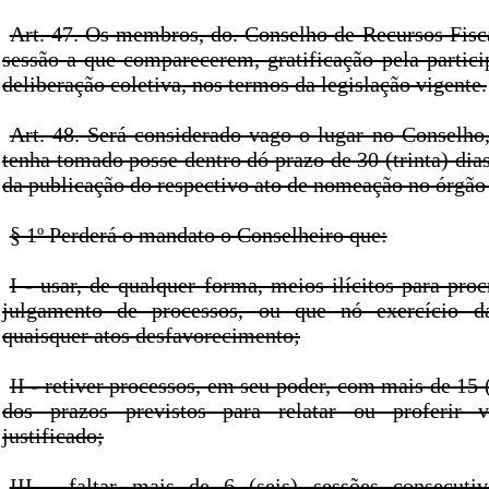
Art. 47. Os membros, do. Conselho de Recursos Fisca
sessão a que comparecerem, gratificação pela partic
deliberação coletiva, nos termos da legislação vigente.
Art. 48. Será considerado vago o lugar no Conselh
tenha tomado posse dentro dó prazo de 30 (trinta) dias
da publicação do respectivo ato de nomeação no órgão 
§ 1º Perderá o mandato o Conselheiro que:
I - usar, de qualquer forma, meios ilícitos para pro
julgamento de processos, ou que nó exercício da
quaisquer atos desfavorecimento;
II - retiver processos, em seu poder, com mais de 15 
dos prazos previstos para relatar ou proferir 
justificado;
III - faltar mais de 6 (seis) sessões consecutiv