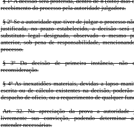
§ 1º A decisão será proferida, dentro de 8 (oito) dias
recebimento do processo pela autoridade julgadora.
§ 2º Se a autoridade que tiver de julgar o processo nã
justificada, no prazo estabelecido, a decisão será 
substituto legal designado, observado o mesmo p
anterior, sob pena de responsabilidade, mencionand
processo.
§ 3º Da decisão de primeira instância, não 
reconsideração.
§ 4º As inexatidões materiais, devidas a lapso mani
escrita ou de cálculo existentes na decisão, poderão
despacho de oficio, ou a requerimento de qualquer fun
Art. 32. Na apreciação da prova a autoridade 
livremente sus convicção, podendo determinar a
entender necessárias.