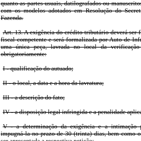
quanto as partes usuais, datilografados ou manuscrit
com os modelos adotados em Resolução do Secret
Fazenda.
Art. 13. A exigência do crédito tributário deverá ser 
fiscal competente e será formalizada por Auto de Inf
uma única peça, lavrada no local da verificação 
obrigatoriamente:
I - qualificação do autuado;
II - o local, a data e a hora da lavratura;
III - a descrição do fato;
IV - a disposição legal infringida e a penalidade aplic
V - a determinação da exigência e a intimação 
impugná-la no prazo de 30 (trinta) dias, bem como o
ser apresentada a respectiva petição;