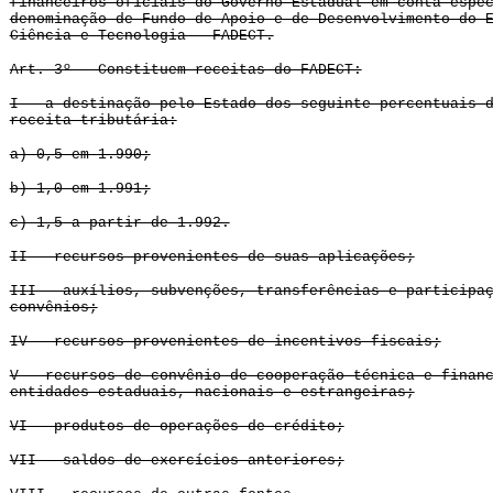
financeiros oficiais do Governo Estadual em conta espe
denominação de Fundo de Apoio e de Desenvolvimento do 
Ciência e Tecnologia - FADECT.
Art. 3º - Constituem receitas do FADECT:
I - a destinação pelo Estado dos seguinte percentuais 
receita tributária:
a) 0,5 em 1.990;
b) 1,0 em 1.991;
c) 1,5 a partir de 1.992.
II - recursos provenientes de suas aplicações;
III - auxílios, subvenções, transferências e participa
convênios;
IV - recursos provenientes de incentivos fiscais;
V - recursos de convênio de cooperação técnica e finan
entidades estaduais, nacionais e estrangeiras;
VI - produtos de operações de crédito;
VII - saldos de exercícios anteriores;