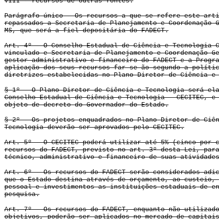
VIII - recursos de outras fontes.
Parágrafo único - Os recursos a que se refere este art
repassados a Secretaria de Planejamento e Coordenação 
MS, que será a fiel depositária do FADECT.
Art. 4º - O Conselho Estadual de Ciência e Tecnologia-
vinculado e Secretaria de Planejamento e Coordenação G
gestor administrativo e financeiro do FADECT e a Progr
aplicação dos seus recursos far-se-ão segundo a políti
diretrizes estabelecidas no Plano Diretor de Ciência e
§ 1º - O Plano Diretor de Ciência e Tecnologia será el
Conselho Estadual de Ciência e Tecnologia - CECITEC, e
objeto de decreto do Governador do Estado.
§ 2º - Os projetos enquadrados no Plano Diretor de Ciê
Tecnologia deverão ser aprovados pelo CECITEC.
Art. 5º - O CECITEC poderá utilizar até 5% (cinco por 
recursos do FADECT, previsto no art. 3º desta Lei, par
técnico, administrativo e financeiro de suas atividade
Art. 6º - Os recursos do FADECT serão considerados adi
que o Estado destina através de orçamento, ao custeio,
pessoal e investimentos as instituições estaduais de e
pesquisa.
Art. 7º - Os recursos do FADECT, enquanto não utilizad
objetivos, poderão ser aplicados no mercado de capitai