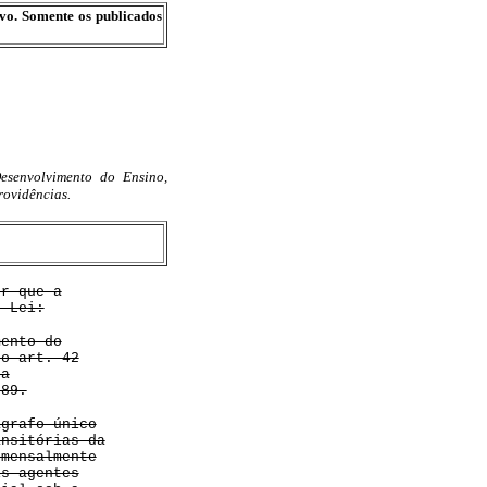
ivo. Somente os publicados
senvolvimento do Ensino,
rovidências.
er que a
e Lei:
mento do
 o art. 42
da
989.
ágrafo único
ansitórias da
 mensalmente
is agentes