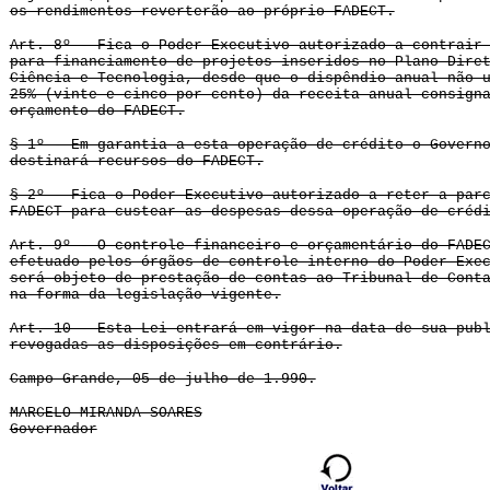
os rendimentos reverterão ao próprio FADECT.
Art. 8º - Fica o Poder Executivo autorizado a contrair
para financiamento de projetos inseridos no Plano Dire
Ciência e Tecnologia, desde que o dispêndio anual não 
25% (vinte e cinco por cento) da receita anual consign
orçamento do FADECT.
§ 1º - Em garantia a esta operação de crédito o Govern
destinará recursos do FADECT.
§ 2º - Fica o Poder Executivo autorizado a reter a par
FADECT para custear as despesas dessa operação de créd
Art. 9º - O controle financeiro e orçamentário do FADE
efetuado pelos órgãos de controle interno do Poder Exe
será objeto de prestação de contas ao Tribunal de Cont
na forma da legislação vigente.
Art. 10 - Esta Lei entrará em vigor na data de sua pub
revogadas as disposições em contrário.
Campo Grande, 05 de julho de 1.990.
MARCELO MIRANDA SOARES
Governador