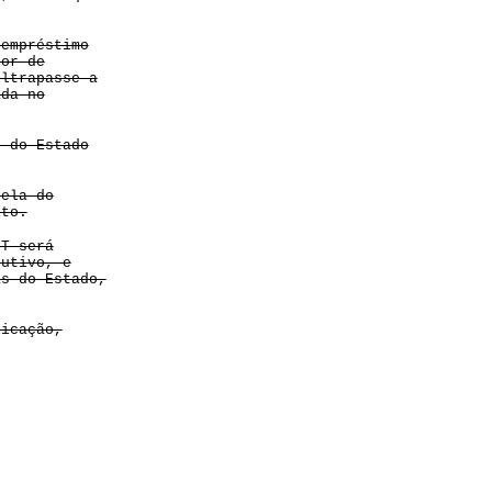
 empréstimo
tor de
ultrapasse a
ada no
o do Estado
cela do
ito.
CT será
cutivo, e
as do Estado,
licação,