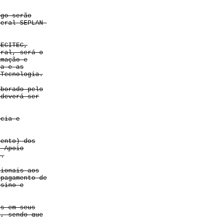
igo serão
Geral-SEPLAN-
CECITEC,
eral, será o
amação e
ca e as
 Tecnologia.
aborado pelo
 deverá ser
ncia e
cento) dos
a Apoio
s.
cionais aos
 pagamento de
nsino e
os em seus
s, sendo que