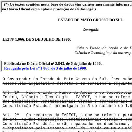
(*) Os textos contidos nesta base de dados têm caráter meramente informat
no Diário Oficial estão aptos à produção de efeitos legais.
ESTADO DE MATO GROSSO DO SUL
Revogada
LEI Nº 1.066, DE 5 DE JULHO DE 1990.
Cria o Fundo de Apoio e de De
Ciência e Tecnologia, e da outras p
Publicada no Diário Oficial nº 2.843, de 6 de julho de 1990.
Revogada pela Lei nº 1.860, de 3 de julho de 1998.
O Governador do Estado de Mato Grosso do Sul, faço sab
Assembléia Legislativa decreta e eu sanciono a seguint
Art. 1º - Fica criado o Fundo de Apoio e de Desenvolvi
Ensino, Ciência e Tecnologia - FADECT, a que se refere
das Disposições Constitucionais Gerais e Transitórias 
Constituição Estadual promulgada em 5 de outubro de 1.
Art. 2º - Os recursos do FADECT, a que se refere o par
do art. 42 das Disposições Constitucionais Gerais e Tr
Constituição Estadual, serão repassados em duodécimos,
e depositados pelo Tesouro Geral do Estado em um ou ma