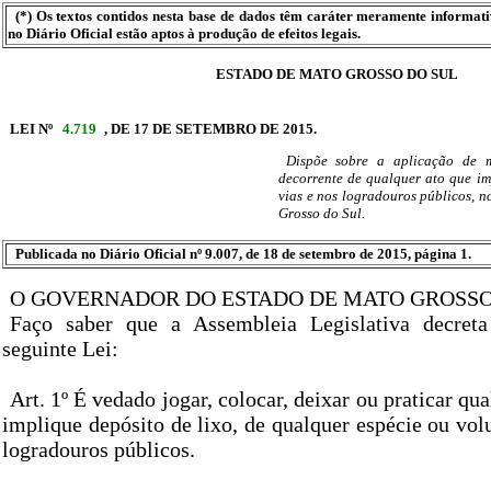
(*) Os textos contidos nesta base de dados têm caráter meramente informat
no Diário Oficial estão aptos à produção de efeitos legais.
ESTADO DE MATO GROSSO DO SUL
LEI Nº
4.719
, DE 17 DE SETEMBRO DE 2015.
Dispõe sobre a aplicação de m
decorrente de qualquer ato que imp
vias e nos logradouros públicos, 
Grosso do Sul.
Publicada no Diário Oficial nº 9.007, de 18 de setembro de 2015, página 1.
O GOVERNADOR DO ESTADO DE MATO GROSSO
Faço saber que a Assembleia Legislativa decret
seguinte Lei:
Art. 1º É vedado jogar, colocar, deixar ou praticar qu
implique depósito de lixo, de qualquer espécie ou vol
logradouros públicos.