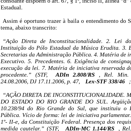
consoante dispõem o art. 67, § 1º, inciso II, alínea “d”
Estadual.
Assim é oportuno trazer à baila o entendimento do 
tema, abaixo transcrito:
“Ação Direta de Inconstitucionalidade. 2. Lei 
Instituição do Pólo Estadual da Música Erudita. 3. E
Secretarias da Administração Pública. 4. Matéria de i
Executivo. 5. Precedentes. 6. Exigência de consign
execução da lei. 7. Matéria de iniciativa reservada 
procedente.” (STF,
ADIn 2.808/RS
, Rel. Min
24.08.2006, DJ 17.11.2006, p. 47,
Lex-STF 338/46
“AÇÃO DIRETA DE INCONSTITUCIONALIDADE. ME
DO ESTADO DO RIO GRANDE DO SUL. Argüição de
10.238/94 do Rio Grande do Sul, que instituiu o
Pública. Vício de forma: lei de iniciativa parlamentar
1º- II-e, da Constituição Federal. Presença dos requi
medida cautelar.” (STF,
ADIn-MC 1.144/RS
, Re