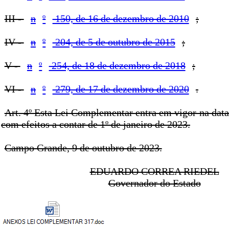
III -
n
º
150, de 16 de dezembro de 2010
;
IV -
n
º
204, de 5 de outubro de 2015
;
V -
n
º
254, de 18 de dezembro de 2018
;
VI -
n
º
279, de 17 de dezembro de 2020
.
Art. 4º Esta Lei Complementar entra em vigor na data
com efeitos a contar de 1º de janeiro de 2023.
Campo Grande, 9 de outubro de 2023.
EDUARDO CORREA RIEDEL
Governador do Estado