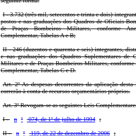
seguinte forma:
I - 3.732 (três mil, setecentos e trinta e dois) integran
postos e nas graduações dos Quadros de Oficiais Bom
de Praças Bombeiros Militares, conforme An
Complementar, Tabelas A e B;
II - 246 (duzentos e quarenta e seis) integrantes, dis
e nas graduações dos Quadros Suplementares de O
Militares e de Praças Bombeiros Militares, conforme 
Complementar, Tabelas C e D.
Art. 2º As despesas decorrentes da aplicação dest
correrão à conta de recursos orçamentários próprios.
Art. 3º Revogam-se as seguintes Leis Complementare
I -
n
º
074, de 1º de julho de 1994
;
II -
n
º
119, de 22 de dezembro de 2006
;