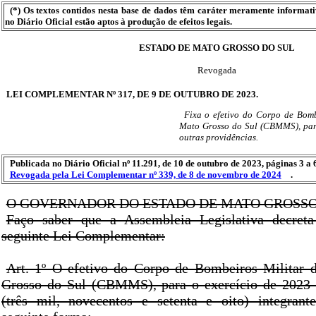
(*) Os textos contidos nesta base de dados têm caráter meramente informat
no Diário Oficial estão aptos à produção de efeitos legais.
ESTADO DE MATO GROSSO DO SUL
Revogada
LEI COMPLEMENTAR Nº 317, DE 9 DE OUTUBRO DE 2023.
Fixa o efetivo do Corpo de Bomb
Mato Grosso do Sul (CBMMS), para
outras providências.
Publicada no Diário Oficial nº 11.291, de 10 de outubro de 2023, páginas 3 a 
Revogada pela Lei Complementar nº 339, de 8 de novembro de 2024
.
O GOVERNADOR DO ESTADO DE MATO GROSSO
Faço saber que a Assembleia Legislativa decret
seguinte Lei Complementar:
Art. 1º O efetivo do Corpo de Bombeiros Militar 
Grosso do Sul (CBMMS), para o exercício de 2023 
(três mil, novecentos e setenta e oito) integrante