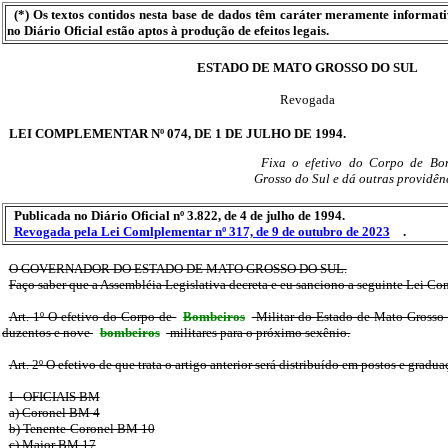
(*) Os textos contidos nesta base de dados têm caráter meramente informat
no Diário Oficial estão aptos à produção de efeitos legais.
ESTADO DE MATO GROSSO DO SUL
Revogada
LEI COMPLEMENTAR Nº 074, DE 1 DE JULHO DE 1994.
Fixa o efetivo do Corpo de Bo
Grosso do Sul e dá outras providên
Publicada no Diário Oficial nº 3.822, de 4 de julho de 1994.
Revogada pela Lei Comlplementar nº 317, de 9 de outubro de 2023
.
O GOVERNADOR DO ESTADO DE MATO GROSSO DO SUL.
Faço saber que a Assembléia Legislativa decreta e eu sanciono a seguinte Lei C
Art. 1º O efetivo do Corpo de
Bombeiros
Militar do Estado de Mato Grosso d
duzentos e nove
bombeiros
-militares para o próximo sexênio.
Art. 2º O efetivo de que trata o artigo anterior será distribuído em postos e gradu
I - OFICIAIS BM
a) Coronel BM 4
b) Tenente-Coronel BM 10
c) Major BM 17