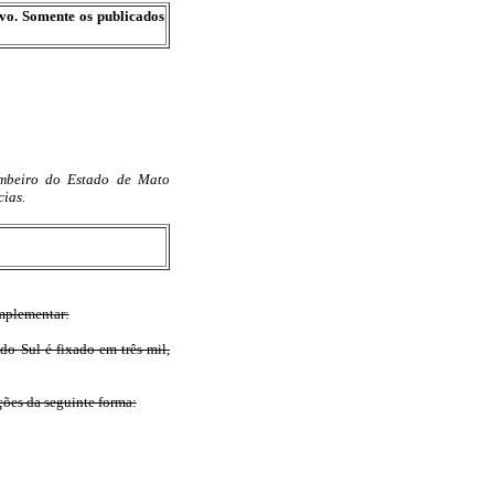
ivo. Somente os publicados
mbeiro do Estado de Mato
cias.
omplementar:
o Sul é fixado em três mil,
ações da seguinte forma: