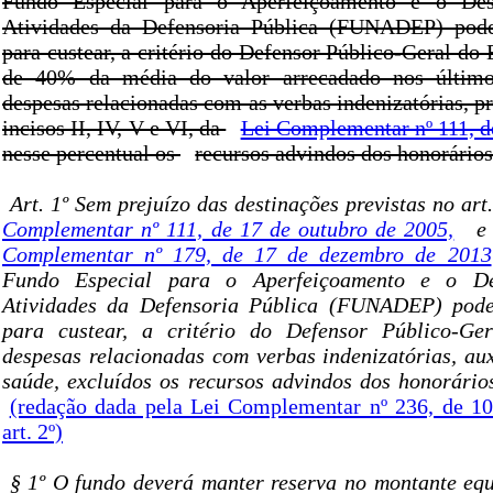
Fundo Especial para o Aperfeiçoamento e o Des
Atividades da Defensoria Pública (FUNADEP) poder
para custear, a critério do Defensor Público-Geral do E
de 40% da média do valor arrecadado nos último
despesas relacionadas com as verbas indenizatórias, pre
incisos II, IV, V e VI, da
Lei Complementar nº 111, d
nesse percentual os
recursos advindos dos honorário
Art. 1º Sem prejuízo das destinações previstas no art
Complementar nº 111, de 17 de outubro de 2005,
e 
Complementar nº 179, de 17 de dezembro de 2013
Fundo Especial para o Aperfeiçoamento e o De
Atividades da Defensoria Pública (FUNADEP) poder
para custear, a critério do Defensor Público-Ge
despesas relacionadas com verbas indenizatórias, aux
saúde, excluídos os recursos advindos dos honorário
(redação dada pela Lei Complementar nº 236, de 1
art. 2º)
§ 1º O fundo deverá manter reserva no montante eq