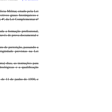
ícia Militar, criado pela Lei
ctivos graus hierárquicos e
 § 4º, da Lei Complementar nº
vada a formação profissional,
través de prova documental e
nto de preterição, passando a
tigüidade previstas na Lei
a) dias, as instruções para
biológicas e a qualificação
, de 11 de junho de 1990, e