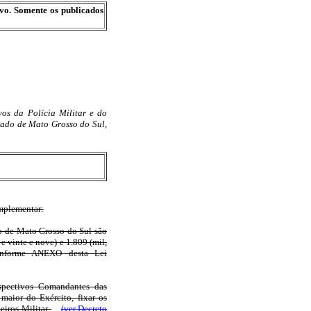
ivo. Somente os publicados
vos da Polícia Militar e do
tado de Mato Grosso do Sul,
omplementar:
do de Mato Grosso do Sul são
e vinte e nove) e 1.809 (mil,
 conforme ANEXO desta Lei
spectivos Comandantes das
maior do Exército, fixar os
eiros Militar.
(ver Decreto