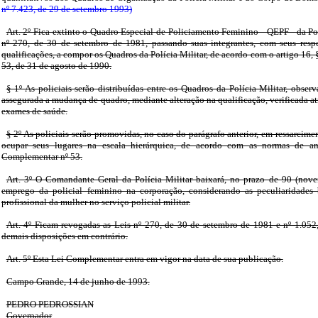
nº 7.423, de 29 de setembro 1993)
Art. 2º Fica extinto o Quadro Especial de Policiamento Feminino - QEPF - da Pol
nº 270, de 30 de setembro de 1981, passando suas integrantes, com seus respe
qualificações, a compor os Quadros da Polícia Militar, de acordo com o artigo 16,
53, de 31 de agosto de 1990.
§ 1º As policiais serão distribuídas entre os Quadros da Polícia Militar, obser
assegurada a mudança de quadro, mediante alteração na qualificação, verificada a
exames de saúde.
§ 2º As policiais serão promovidas, no caso do parágrafo anterior, em ressarcime
ocupar seus lugares na escala hierárquica, de acordo com as normas de an
Complementar nº 53.
Art. 3º O Comandante Geral da Polícia Militar baixará, no prazo de 90 (novent
emprego da policial feminino na corporação, considerando as peculiaridades 
profissional da mulher no serviço policial militar.
Art. 4º Ficam revogadas as Leis nº 270, de 30 de setembro de 1981 e nº 1.052
demais disposições em contrário.
Art. 5º Esta Lei Complementar entra em vigor na data de sua publicação.
Campo Grande, 14 de junho de 1993.
PEDRO PEDROSSIAN
Governador