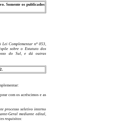
ivo. Somente os publicados
 à Lei Complementar nº 053,
spõe sobre o Estatuto dos
osso do Sul, e dá outras
2.
omplementar:
igorar com os acréscimos e as
 processo seletivo interno
ante-Geral mediante edital,
es requisitos: