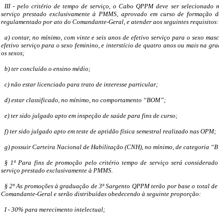
III - pelo critério de tempo de serviço, o Cabo QPPM deve ser selecionado 
serviço prestado exclusivamente à PMMS, aprovado em curso de formação de
regulamentado por ato do Comandante-Geral, e atender aos seguintes requisitos:
a) contar, no mínimo, com vinte e seis anos de efetivo serviço para o sexo masc
efetivo serviço para o sexo feminino, e interstício de quatro anos ou mais na 
os sexos;
b) ter concluído o ensino médio;
c) não estar licenciado para trato de interesse particular;
d) estar classificado, no mínimo, no comportamento “BOM”;
e) ter sido julgado apto em inspeção de saúde para fins de curso;
f) ter sido julgado apto em teste de aptidão física semestral realizado nas OPM;
g) possuir Carteira Nacional de Habilitação (CNH), no mínimo, de categoria “B
§ 1º Para fins de promoção pelo critério tempo de serviço será considerado
serviço prestado exclusivamente à PMMS.
§ 2º As promoções à graduação de 3º Sargento QPPM terão por base o total de 
Comandante-Geral e serão distribuídas obedecendo à seguinte proporção:
I - 30% para merecimento intelectual;