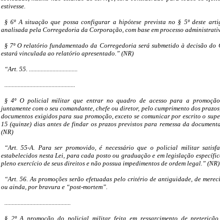
estivesse.
§ 6º A situação que possa configurar a hipótese prevista no § 5º deste arti
analisada pela Corregedoria da Corporação, com base em processo administrativ
§ 7º O relatório fundamentado da Corregedoria será submetido à decisão do
estará vinculada ao relatório apresentado.” (NR)
“Art. 55. .................................
................................................
§ 4º O policial militar que entrar no quadro de acesso para a promoção
juntamente com o seu comandante, chefe ou diretor, pelo cumprimento dos prazos
documentos exigidos para sua promoção, exceto se comunicar por escrito o supe
15 (quinze) dias antes de findar os prazos previstos para remessa da documen
(NR)
“Art. 55-A. Para ser promovido, é necessário que o policial militar satisfa
estabelecidos nesta Lei, para cada posto ou graduação e em legislação específica
pleno exercício de seus direitos e não possua impedimentos de ordem legal.” (NR)
“Art. 56. As promoções serão efetuadas pelo critério de antiguidade, de merec
ou ainda, por bravura e “post-mortem”.
.............................................
§ 2º A promoção do policial militar feita em ressarcimento de preteriçã