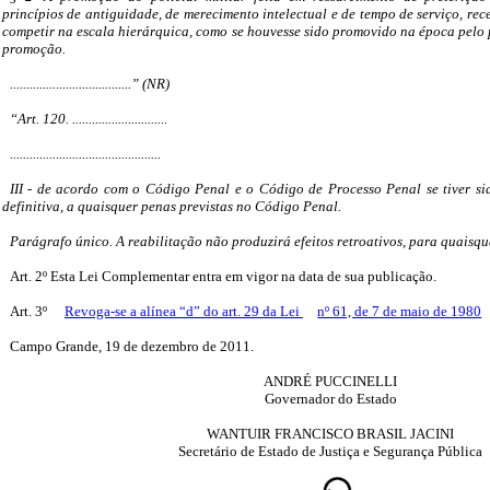
princípios de antiguidade, de merecimento intelectual e de tempo de serviço, re
competir na escala hierárquica, como se houvesse sido promovido na época pelo p
promoção.
.....................................” (NR)
“Art. 120. .............................
..............................................
III - de acordo com o Código Penal e o Código de Processo Penal se tiver s
definitiva, a quaisquer penas previstas no Código Penal.
Parágrafo único. A reabilitação não produzirá efeitos retroativos, para quaisque
Art. 2º Esta Lei Complementar entra em vigor na data de sua publicação.
Art. 3º
Revoga-se a alínea “d” do art. 29 da Lei
nº 61, de 7 de maio de 1980
Campo Grande, 19 de dezembro de 2011.
ANDRÉ PUCCINELLI
Governador do Estado
WANTUIR FRANCISCO BRASIL JACINI
Secretário de Estado de Justiça e Segurança Pública