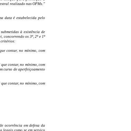
mestral realizado nas OPMs.”
ma data é estabelecida pelo
submetidas à existência de
i, concorrendo os 3º, 2º e 1º
critérios:
que contar, no mínimo, com
 que contar, no mínimo, com
em curso de aperfeiçoamento
 que contar, no mínimo, com
 de ocorrência em defesa da
s legais como se em serviço