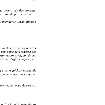
go deverá ser, devidamente,
o autuado para este fim.
 Comandante-Geral, que não
, também é corresponsável
, bem como pela remessa dos
rior responsável, no mínimo
tação ao órgão competente.”
ça os requisitos essenciais
, se houver, e que esteja em
imento, de tempo de serviço,
o será efetuada segundo os