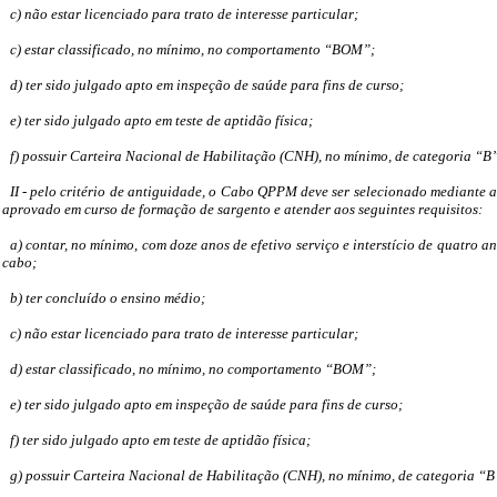
c) não estar licenciado para trato de interesse particular;
c) estar classificado, no mínimo, no comportamento “BOM”;
d) ter sido julgado apto em inspeção de saúde para fins de curso;
e) ter sido julgado apto em teste de aptidão física;
f) possuir Carteira Nacional de Habilitação (CNH), no mínimo, de categoria “B
II - pelo critério de antiguidade, o Cabo QPPM deve ser selecionado mediante 
aprovado em curso de formação de sargento e atender aos seguintes requisitos:
a) contar, no mínimo, com doze anos de efetivo serviço e interstício de quatro 
cabo;
b) ter concluído o ensino médio;
c) não estar licenciado para trato de interesse particular;
d) estar classificado, no mínimo, no comportamento “BOM”;
e) ter sido julgado apto em inspeção de saúde para fins de curso;
f) ter sido julgado apto em teste de aptidão física;
g) possuir Carteira Nacional de Habilitação (CNH), no mínimo, de categoria “B