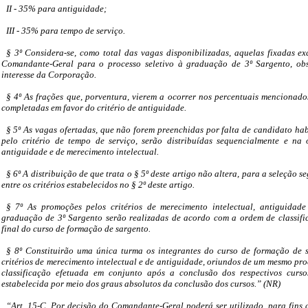
II - 35% para antiguidade;
III - 35% para tempo de serviço.
§ 3º Considera-se, como total das vagas disponibilizadas, aquelas fixadas ex
Comandante-Geral para o processo seletivo à graduação de 3º Sargento, ob
interesse da Corporação.
§ 4º As frações que, porventura, vierem a ocorrer nos percentuais mencionados
completadas em favor do critério de antiguidade.
§ 5º As vagas ofertadas, que não forem preenchidas por falta de candidato hab
pelo critério de tempo de serviço, serão distribuídas sequencialmente e na 
antiguidade e de merecimento intelectual.
§ 6º A distribuição de que trata o § 5º deste artigo não altera, para a seleção 
entre os critérios estabelecidos no § 2º deste artigo.
§ 7º As promoções pelos critérios de merecimento intelectual, antiguidad
graduação de 3º Sargento serão realizadas de acordo com a ordem de classific
final do curso de formação de sargento.
§ 8º Constituirão uma única turma os integrantes do curso de formação de s
critérios de merecimento intelectual e de antiguidade, oriundos de um mesmo proc
classificação efetuada em conjunto após a conclusão dos respectivos cursos
estabelecida por meio dos graus absolutos da conclusão dos cursos.” (NR)
“Art. 15-C. Por decisão do Comandante-Geral poderá ser utilizado, para fins