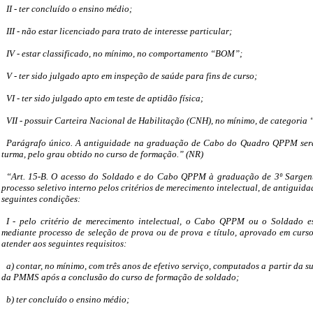
II - ter concluído o ensino médio;
III - não estar licenciado para trato de interesse particular;
IV - estar classificado, no mínimo, no comportamento “BOM”;
V - ter sido julgado apto em inspeção de saúde para fins de curso;
VI - ter sido julgado apto em teste de aptidão física;
VII - possuir Carteira Nacional de Habilitação (CNH), no mínimo, de categoria 
Parágrafo único. A antiguidade na graduação de Cabo do Quadro QPPM será
turma, pelo grau obtido no curso de formação.” (NR)
“Art. 15-B. O acesso do Soldado e do Cabo QPPM à graduação de 3º Sargen
processo seletivo interno pelos critérios de merecimento intelectual, de antiguida
seguintes condições:
I - pelo critério de merecimento intelectual, o Cabo QPPM ou o Soldado es
mediante processo de seleção de prova ou de prova e título, aprovado em curs
atender aos seguintes requisitos:
a) contar, no mínimo, com três anos de efetivo serviço, computados a partir da s
da PMMS após a conclusão do curso de formação de soldado;
b) ter concluído o ensino médio;