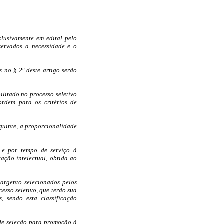
clusivamente em edital pelo
servados a necessidade e o
 no § 2º deste artigo serão
ilitado no processo seletivo
ordem para os critérios de
seguinte, a proporcionalidade
e e por tempo de serviço à
ação intelectual, obtida ao
argento selecionados pelos
esso seletivo, que terão sua
, sendo esta classificação
 de seleção para promoção à