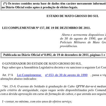
(*) Os textos contidos nesta base de dados têm caráter meramente informat
no Diário Oficial estão aptos à produção de efeitos legais.
ESTADO DE MATO GROSSO DO SUL
LEI COMPLEMENTAR Nº 157, DE 19 DE DEZEMBRO DE 2011.
Altera e acrescenta dispositivos
de 30 de agosto de 1990, que di
Policiais Militares de Mato Gr
providências.
Publicada no Diário Oficial nº 8.092, de 19 de dezembro de 2011, páginas 1 e 
O GOVERNADOR DO ESTADO DE MATO GROSSO DO SUL.
Faço saber que a Assembleia Legislativa decreta e eu sanciono a seguinte Lei C
Art. 1º A
Lei Complementar
nº 053, de 30 de agosto de 1990
, passa a v
alterações abaixo indicados:
“Art. 15-A. O acesso do Soldado à graduação de Cabo QPPM dar-se-á mediante
pelo critério de antiguidade, cujas vagas serão disponibilizadas pelo Comand
com a devida aprovação em curso de formação de cabos, e que atenda aos seguint
I - contar, no mínimo, com oito anos de efetivo serviço;