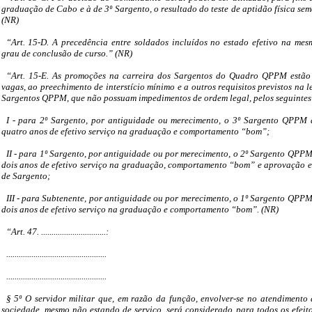
graduação de Cabo e à de 3º Sargento, o resultado do teste de aptidão física se
(NR)
“Art. 15-D. A precedência entre soldados incluídos no estado efetivo na mes
grau de conclusão de curso.” (NR)
“Art. 15-E. As promoções na carreira dos Sargentos do Quadro QPPM estão 
vagas, ao preechimento de interstício mínimo e a outros requisitos previstos na le
Sargentos QPPM, que não possuam impedimentos de ordem legal, pelos seguintes 
I - para 2º Sargento, por antiguidade ou merecimento, o 3º Sargento QPPM 
quatro anos de efetivo serviço na graduação e comportamento “bom”;
II - para 1º Sargento, por antiguidade ou por merecimento, o 2º Sargento QPPM
dois anos de efetivo serviço na graduação, comportamento “bom” e aprovação 
de Sargento;
III - para Subtenente, por antiguidade ou por merecimento, o 1º Sargento QPPM
dois anos de efetivo serviço na graduação e comportamento “bom”. (NR)
“Art. 47. ...............................:
................................................
................................................
§ 5º O servidor militar que, em razão da função, envolver-se no atendimento
sociedade, mesmo não estando de serviço, será considerado para todos os efeito