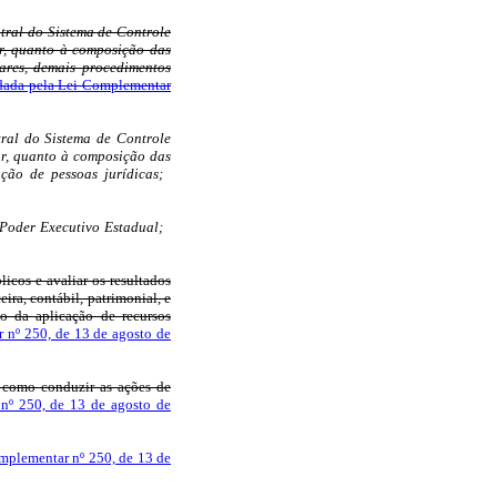
ntral do Sistema de Controle
ar, quanto à composição das
nares, demais procedimentos
dada pela Lei Complementar
tral do Sistema de Controle
ar, quanto à composição das
ção de pessoas jurídicas;
 Poder Executivo Estadual;
licos e avaliar os resultados
ira, contábil, patrimonial, e
o da aplicação de recursos
 nº 250, de 13 de agosto de
m como conduzir as ações de
nº 250, de 13 de agosto de
mplementar nº 250, de 13 de