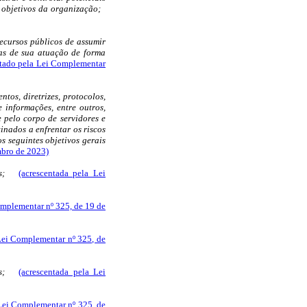
 objetivos da organização;
ecursos públicos de assumir
tas de sua atuação de forma
ntado pela Lei Complementar
tos, diretrizes, protocolos,
 informações, entre outros,
 pelo corpo de servidores e
nados a enfrentar os riscos
s seguintes objetivos gerais
mbro de 2023)
es;
(acrescentada pela Lei
omplementar nº 325, de 19 de
Lei Complementar nº 325, de
os;
(acrescentada pela Lei
Lei Complementar nº 325, de