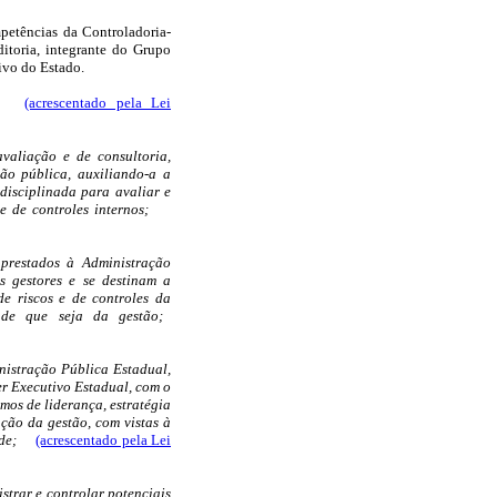
mpetências da Controladoria-
itoria, integrante do Grupo
ivo do Estado.
e:
(acrescentado pela Lei
avaliação e de consultoria,
ão pública, auxiliando-a a
disciplinada para avaliar e
e de controles internos;
 prestados à Administração
s gestores e se destinam a
e riscos e de controles da
ade que seja da gestão;
nistração Pública Estadual,
er Executivo Estadual, com o
mos de liderança, estratégia
ação da gestão, com vistas à
ade;
(acrescentado pela Lei
istrar e controlar potenciais