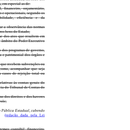
, em especial as de:
, financeiro, orçamentário,
os e operacionais, segundo os
bilidade, eficiência e da
rar a observância das normas
tros bens do Estado;
xame dos atos que resultem em
no âmbito do Poder Executivo
ão dos programas de governo,
a e patrimonial dos órgãos e
cas que recebem subvenções ou
m como, acompanhar que seja
 casos de rejeição total ou
lativas às contas gerais do
cia do Tribunal de Contas do
mo dos direitos e dos haveres
role;
ão Pública Estadual, cabendo
:
(redação dada pela Lei
temas contábil, financeiro,