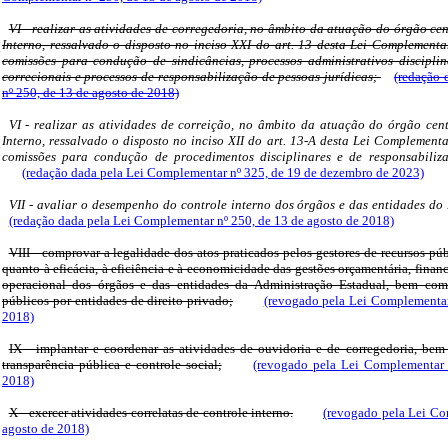
VI - realizar as atividades de corregedoria, no âmbito da atuação do órgão ce
Interno, ressalvado o disposto no inciso XXI do art. 13 desta Lei Complement
comissões para condução de sindicâncias, processos administrativos discipli
correcionais e processos de responsabilização de pessoas jurídicas;
(redação 
nº 250, de 13 de agosto de 2018)
VI - realizar as atividades de correição, no âmbito da atuação do órgão cen
Interno, ressalvado o disposto no inciso XII do art. 13-A desta Lei Complement
comissões para condução de procedimentos disciplinares e de responsabiliza
(redação dada pela Lei Complementar nº 325, de 19 de dezembro de 2023)
VII - avaliar o desempenho do controle interno dos órgãos e das entidades do
(redação dada pela Lei Complementar nº 250, de 13 de agosto de 2018)
VIII - comprovar a legalidade dos atos praticados pelos gestores de recursos púb
quanto à eficácia, à eficiência e à economicidade das gestões orçamentária, finance
operacional dos órgãos e das entidades da Administração Estadual, bem com
públicos por entidades de direito privado;
(revogado pela Lei Complementar
2018)
IX - implantar e coordenar as atividades de ouvidoria e de corregedoria, be
transparência pública e controle social;
(revogado pela Lei Complementar 
2018)
X - exercer atividades correlatas de controle interno.
(revogado pela Lei Co
agosto de 2018)