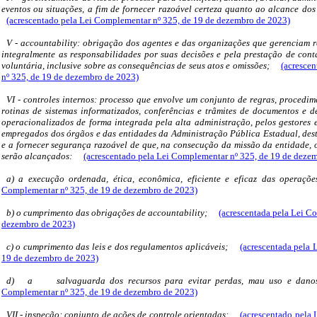
eventos ou situações, a fim de fornecer razoável certeza quanto ao alcance dos
(acrescentado pela Lei Complementar nº 325, de 19 de dezembro de 2023)
V - accountability: obrigação dos agentes e das organizações que gerenciam r
integralmente as responsabilidades por suas decisões e pela prestação de con
voluntária, inclusive sobre as consequências de seus atos e omissões;
(acresce
nº 325, de 19 de dezembro de 2023)
VI - controles internos: processo que envolve um conjunto de regras, procedimen
rotinas de sistemas informatizados, conferências e trâmites de documentos e de
operacionalizados de forma integrada pela alta administração, pelos gestores e
empregados dos órgãos e das entidades da Administração Pública Estadual, desti
e a fornecer segurança razoável de que, na consecução da missão da entidade, o
serão alcançados:
(acrescentado pela Lei Complementar nº 325, de 19 de deze
a) a execução ordenada, ética, econômica, eficiente e eficaz das operaçõ
Complementar nº 325, de 19 de dezembro de 2023)
b) o cumprimento das obrigações de accountability;
(acrescentada pela Lei C
dezembro de 2023)
c) o cumprimento das leis e dos regulamentos aplicáveis;
(acrescentada pela 
19 de dezembro de 2023)
d)
a
salvaguarda dos recursos para evitar perdas, mau uso e dan
Complementar nº 325, de 19 de dezembro de 2023)
VII - inspeção: conjunto de ações de controle orientadas:
(acrescentado pela 