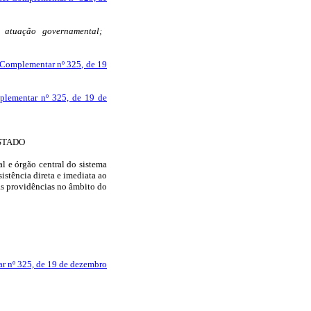
 atuação governamental;
i Complementar nº 325, de 19
plementar nº 325, de 19 de
STADO
al e órgão central do sistema
istência direta e imediata ao
às providências no âmbito do
r nº 325, de 19 de dezembro