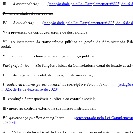
III -
à corregedoria;
(redação dada pela Lei Complementar nº 325, de 19 
IV - às atividades de ouvidoria;
IV -
à ouvidoria;
(redação dada pela Lei Complementar nº 325, de 19 de 
V - à prevenção da corrupção, erros e de desperdícios;
VI - ao incremento da transparência pública da gestão da Administração Púb
social;
VII - ao fomento das boas práticas de governança pública.
Parágrafo único
. São funções básicas da Controladoria-Geral do Estado as ati
I - auditoria governamental, de correição e de ouvidoria;
I - auditoria interna governamental, de correição e de ouvidoria;
(redação
nº 325, de 19 de dezembro de 2023)
II - condução à transparência pública e ao controle social;
III - apoio ao controle externo na sua missão institucional;
IV - governança pública e compliance.
(acrescentado pela Lei Complementa
de 2023)
Art. 3º A Controladoria-Geral do Estado é instituição essencial à Administração 