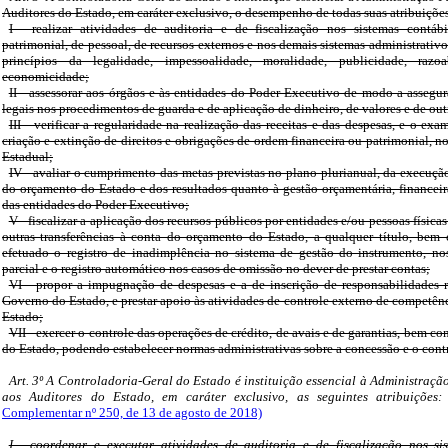
Auditores do Estado, em caráter exclusivo, o desempenho de todas suas atribuições
I - realizar atividades de auditoria e de fiscalização nos sistemas contábil
patrimonial, de pessoal, de recursos externos e nos demais sistemas administrativ
princípios da legalidade, impessoalidade, moralidade, publicidade, razoa
economicidade;
II - assessorar aos órgãos e às entidades do Poder Executivo de modo a assegu
legais nos procedimentos de guarda e de aplicação de dinheiro, de valores e de ou
III - verificar a regularidade na realização das receitas e das despesas, e o e
criação e extinção de direitos e obrigações de ordem financeira ou patrimonial, 
Estadual;
IV - avaliar o cumprimento das metas previstas no plano plurianual, da execuç
do orçamento do Estado e dos resultados quanto à gestão orçamentária, financeir
das entidades do Poder Executivo;
V - fiscalizar a aplicação dos recursos públicos por entidades e/ou pessoas físi
outras transferências à conta do orçamento do Estado, a qualquer título, be
efetuado o registro de inadimplência no sistema de gestão do instrumento, nos
parcial e o registro automático nos casos de omissão no dever de prestar contas;
VI - propor a impugnação de despesas e a de inscrição de responsabilidades re
Governo do Estado, e prestar apoio às atividades de controle externo de competên
Estado;
VII - exercer o controle das operações de crédito, de avais e de garantias, bem co
do Estado, podendo estabelecer normas administrativas sobre a concessão e o cont
Art. 3º A Controladoria-Geral do Estado é instituição essencial à Administraç
aos Auditores do Estado, em caráter exclusivo, as seguintes atribuições
Complementar nº 250, de 13 de agosto de 2018)
I - coordenar e executar atividades de auditoria e de fiscalização nos sis