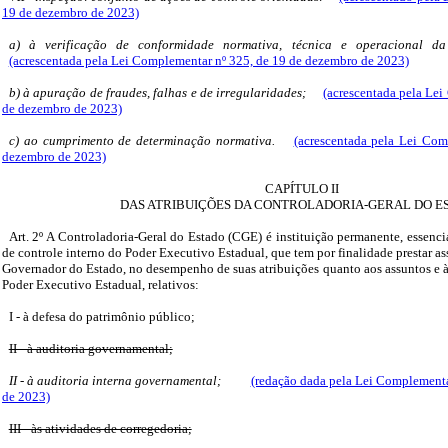
19 de dezembro de 2023)
a) à verificação de conformidade normativa, técnica e operacional da
(acrescentada pela Lei Complementar nº 325, de 19 de dezembro de 2023)
b) à apuração de fraudes, falhas e de irregularidades;
(acrescentada pela Le
de dezembro de 2023)
c) ao cumprimento de determinação normativa.
(acrescentada pela Lei Com
dezembro de 2023)
CAPÍTULO II
DAS ATRIBUIÇÕES DA CONTROLADORIA-GERAL DO E
Art. 2º A Controladoria-Geral do Estado (CGE) é instituição permanente, essenci
de controle interno do Poder Executivo Estadual, que tem por finalidade prestar ass
Governador do Estado, no desempenho de suas atribuições quanto aos assuntos e 
Poder Executivo Estadual, relativos:
I - à defesa do patrimônio público;
II - à auditoria governamental;
II - à auditoria interna governamental;
(redação dada pela Lei Complementa
de 2023)
III - às atividades de corregedoria;