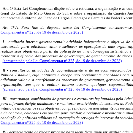
Art. 1º Esta Lei Complementar dispõe sobre a estrutura, a organização e as co
Geral do Estado de Mato Grosso do Sul, e sobre a organização da Carreira Aud
ocupacional Auditoria, do Plano de Cargos, Empregos e Carreiras do Poder Execut
Art. 1º-A. Para fins do disposto nesta Lei Complementar, consideram-s
Complementar nº 325, de 19 de dezembro de 2023)
I - auditoria interna governamental: atividade independente e objetiva de 
estruturada para adicionar valor e melhorar as operações de uma organizaç
realizar seus objetivos, a partir da aplicação de uma abordagem sistemática e 
melhorar a eficácia dos processos de governança, de gerenciamento de riscos 
(acrescentado pela Lei Complementar nº 325, de 19 de dezembro de 2023)
II - consultoria: atividades de aconselhamento e de serviços relacionados
Pública Estadual, cuja natureza e escopo são previamente acordados com o
adicionar valor e a aperfeiçoar os processos de governança, gerenciamento d
organização, sem que o auditor interno assuma qualquer responsabilid
(acrescentado pela Lei Complementar nº 325, de 19 de dezembro de 2023)
III - governança: combinação de processos e estruturas implantadas pela Admi
para informar, dirigir, administrar e monitorar as atividades da estrutura do Pod
intuito de alcançar os seus objetivos, compreendendo, essencialmente, os mecanis
e de controle, colocados em prática para avaliar, direcionar e monitorar a atu
condução de políticas públicas e à prestação de serviços de interesse da socied
Complementar nº 325, de 19 de dezembro de 2023)
IV - gerenciamento de riscos: processo para identificar, analisar, avaliar, admin