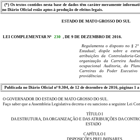
(*) Os textos contidos nesta base de dados têm caráter meramente informat
no Diário Oficial estão aptos à produção de efeitos legais.
ESTADO DE MATO GROSSO DO SUL
LEI COMPLEMENTAR Nº
230
, DE 9 DE DEZEMBRO DE 2016.
Regulamenta o disposto no § 2° 
Estadual; dispõe sobre a estru
atribuições da Controladoria-G
organização da Carreira Audito
ocupacional Auditoria, do Pla
Carreiras do Poder Executivo
providências.
Publicada no Diário Oficial nº 9.304, de 12 de dezembro de 2016, páginas 1 a
O GOVERNADOR DO ESTADO DE MATO GROSSO DO SUL.
Faço saber que a Assembleia Legislativa decreta e eu sanciono a seguinte Lei C
TÍTULO I
DA ESTRUTURA, DA ORGANIZAÇÃO E DAS ATRIBUIÇÕES DA CONT
ESTADO
CAPÍTULO I
DISPOSIÇÕES PRELIMINARES