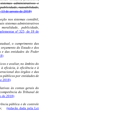
sistemas administrativos e
 publicidade, razoabilidade,
e 13 de agosto de 2018)
eção nos sistemas contábil,
ais sistemas administrativos
moralidade, publicidade,
plementar nº 325, de 19 de
Estadual, o cumprimento das
o orçamento do Estado e dos
s e das entidades do Poder
18)
licos e avaliar, no âmbito do
à eficácia, à eficiência e à
peracional dos órgãos e das
s públicos por entidades de
de 2018)
lativas às contas gerais do
 competência do Tribunal de
o de 2018)
rência pública e de controle
no;
(redação dada pela Lei