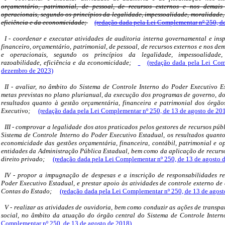
orçamentário, patrimonial, de pessoal, de recursos externos e nos demais 
operacionais, segundo os princípios da legalidade, impessoalidade, moralidade,
eficiência e da economicidade;
(redação dada pela Lei Complementar nº 250, d
I - coordenar e executar atividades de auditoria interna governamental e insp
financeiro, orçamentário, patrimonial, de pessoal, de recursos externos e nos dem
e operacionais, segundo os princípios da legalidade, impessoalidade, 
razoabilidade, eficiência e da economicidade;
(redação dada pela Lei Com
dezembro de 2023)
II - avaliar, no âmbito do Sistema de Controle Interno do Poder Executivo 
metas previstas no plano plurianual, da execução dos programas de governo, d
resultados quanto à gestão orçamentária, financeira e patrimonial dos órgão
Executivo;
(redação dada pela Lei Complementar nº 250, de 13 de agosto de 20
III - comprovar a legalidade dos atos praticados pelos gestores de recursos púb
Sistema de Controle Interno do Poder Executivo Estadual, os resultados quanto 
economicidade das gestões orçamentária, financeira, contábil, patrimonial e o
entidades da Administração Pública Estadual, bem como da aplicação de recurso
direito privado;
(redação dada pela Lei Complementar nº 250, de 13 de agosto 
IV - propor a impugnação de despesas e a inscrição de responsabilidades re
Poder Executivo Estadual, e prestar apoio às atividades de controle externo de
Contas do Estado;
(redação dada pela Lei Complementar nº 250, de 13 de agost
V - realizar as atividades de ouvidoria, bem como conduzir as ações de transpa
social, no âmbito da atuação do órgão central do Sistema de Controle Inter
Complementar nº 250, de 13 de agosto de 2018)