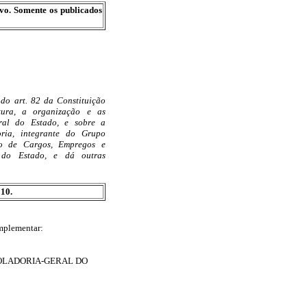
ivo. Somente os publicados
do art. 82 da Constituição
tura, a organização e as
eral do Estado, e sobre a
ria, integrante do Grupo
no de Cargos, Empregos e
 do Estado, e dá outras
 10.
omplementar:
ROLADORIA-GERAL DO