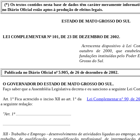
(*) Os textos contidos nesta base de dados têm caráter meramente informat
no Diário Oficial estão aptos à produção de efeitos legais.
ESTADO DE MATO GROSSO DO SUL
LEI COMPLEMENTAR Nº 101, DE 23 DE DEZEMBRO DE 2002.
Acrescenta dispositivo à Lei Co
outubro de 2000, que estabel
fundações instituídas pelo Poder 
Grosso do Sul.
Publicada no Diário Oficial nº 5.905, de 26 de dezembro de 2002.
O GOVERNADOR DO ESTADO DE MATO GROSSO DO SUL.
Faço saber que a Assembléia Legislativa decreta e eu sanciono a seguinte Lei C
Art. 1° Fica acrescido o inciso XII ao art. 1° da
Lei Complementar n° 90, de 26
a seguinte redação:
"Art. 1º ...........................................................
........................................................................
XII - Trabalho e Emprego - desenvolvimento de atividades ligadas ao emprego, 
trabalho, de qualificação e requalificação profissional, de intermediação 