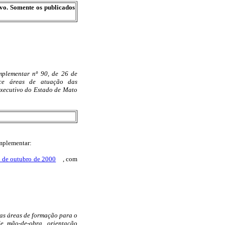
ivo. Somente os publicados
mplementar nº 90, de 26 de
ece áreas de atuação das
Executivo do Estado de Mato
omplementar:
 de outubro de 2000
, com
nas áreas de formação para o
de mão-de-obra, orientação