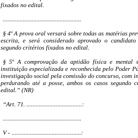
fixados no edital.
...................................................
§ 4º A prova oral versará sobre todas as matérias pre
escrita, e será considerado aprovado o candidato 
segundo critérios fixados no edital.
§ 5º A comprovação da aptidão física e mental s
instituição especializada e reconhecida pelo Poder P
investigação social pela comissão do concurso, com in
perdurando até a posse, ambos os casos segundo cr
edital.” (NR)
“Art. 71. ....................................:
...................................................
V - .............................................: