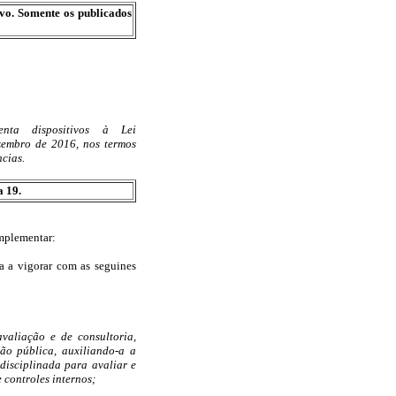
ivo. Somente os publicados
nta dispositivos à Lei
zembro de 2016, nos termos
ncias.
a 19.
omplementar:
sa a vigorar com as seguines
avaliação e de consultoria,
ão pública, auxiliando-a a
disciplinada para avaliar e
 controles internos;