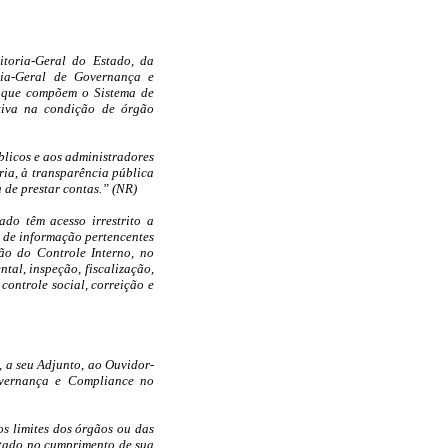
itoria-Geral do Estado, da
ria-Geral de Governança e
s que compõem o Sistema de
tiva na condição de órgão
blicos e aos administradores
ria, à transparência pública
 de prestar contas.” (NR)
ado têm acesso irrestrito a
 de informação pertencentes
ão do Controle Interno, no
tal, inspeção, fiscalização,
controle social, correição e
, a seu Adjunto, ao Ouvidor-
overnança e Compliance no
os limites dos órgãos ou das
stado no cumprimento de sua