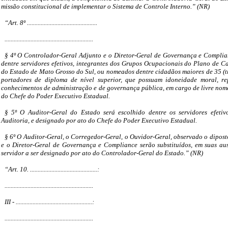
missão constitucional de implementar o Sistema de Controle Interno.” (NR)
“Art. 8º ..............................................
..........................................................
§ 4º O Controlador-Geral Adjunto e o Diretor-Geral de Governança e Complia
dentre servidores efetivos, integrantes dos Grupos Ocupacionais do Plano de C
do Estado de Mato Grosso do Sul, ou nomeados dentre cidadãos maiores de 35 (tr
portadores de diploma de nível superior, que possuam idoneidade moral, re
conhecimentos de administração e de governança pública, em cargo de livre nom
do Chefe do Poder Executivo Estadual.
§ 5º O Auditor-Geral do Estado será escolhido dentre os servidores efetivo
Auditoria, e designado por ato do Chefe do Poder Executivo Estadual.
§ 6º O Auditor-Geral, o Corregedor-Geral, o Ouvidor-Geral, observado o diposto 
e o Diretor-Geral de Governança e Compliance serão substituídos, em suas au
servidor a ser designado por ato do Controlador-Geral do Estado.” (NR)
“Art. 10. ............................................:
..........................................................
III - ..................................................:
..........................................................