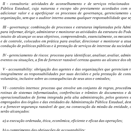
II - consultoria: atividades de aconselhamento e de serviços relacionados
Pública Estadual, cuja natureza e escopo são previamente acordados com o
adicionar valor e a aperfeiçoar os processos de governança, gerenciamento d
organização, sem que o auditor interno assuma qualquer responsabilidade que se
III - governança: combinação de processos e estruturas implantadas pela Admi
para informar, dirigir, administrar e monitorar as atividades da estrutura do Pod
intuito de alcançar os seus objetivos, compreendendo, essencialmente, os mecanis
e de controle, colocados em prática para avaliar, direcionar e monitorar a atu
condução de políticas públicas e à prestação de serviços de interesse da sociedad
IV - gerenciamento de riscos: processo para identificar, analisar, avaliar, admin
eventos ou situações, a fim de fornecer razoável certeza quanto ao alcance dos o
V - accountability: obrigação dos agentes e das organizações que gerenciam r
integralmente as responsabilidades por suas decisões e pela prestação de con
voluntária, inclusive sobre as consequências de seus atos e omissões;
VI - controles internos: processo que envolve um conjunto de regras, procedimen
rotinas de sistemas informatizados, conferências e trâmites de documentos e de
operacionalizados de forma integrada pela alta administração, pelos gestores e
empregados dos órgãos e das entidades da Administração Pública Estadual, desti
e a fornecer segurança razoável de que, na consecução da missão da entidade, o
serão alcançados:
a) a execução ordenada, ética, econômica, eficiente e eficaz das operações;
b) o cumprimento das obrigações de accountability;