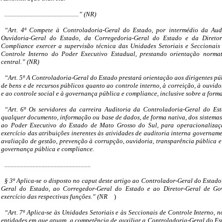
..................................................” (NR)
“Art. 4º Compete à Controladoria-Geral do Estado, por intermédio da Aud
Ouvidoria-Geral do Estado, da Corregedoria-Geral do Estado e da Direto
Compliance exercer a supervisão técnica das Unidades Setoriais e Seccionai
Controle Interno do Poder Executivo Estadual, prestando orientação norma
central.” (NR)
“Art. 5º A Controladoria-Geral do Estado prestará orientação aos dirigentes pú
de bens e de recursos públicos quanto ao controle interno, à correição, à ouvido
e ao controle social e à governança pública e compliance, inclusive sobre a forma
“Art. 6º Os servidores da carreira Auditoria da Controladoria-Geral do Est
qualquer documento, informação ou base de dados, de forma nativa, dos sistemas
ao Poder Executivo do Estado de Mato Grosso do Sul, para operacionalizaç
exercício das atribuições inerentes às atividades de auditoria interna governamen
avaliação de gestão, prevenção à corrupção, ouvidoria, transparência pública e 
governança pública e compliance.
..........................................................
§ 3º Aplica-se o disposto no caput deste artigo ao Controlador-Geral do Estado
Geral do Estado, ao Corregedor-Geral do Estado e ao Diretor-Geral de G
exercício das respectivas funções.” (NR
)
“Art. 7º Aplica-se às Unidades Setoriais e às Seccionais de Controle Interno, n
entidades em que atuam, a competência de auxiliar a Controladoria-Geral do E