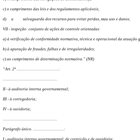
c) o cumprimento das leis e dos regulamentos aplicáveis;
d)
a
salvaguarda dos recursos para evitar perdas, mau uso e danos;
VII - inspeção: conjunto de ações de controle orientadas:
a) à verificação de conformidade normativa, técnica e operacional da atuação 
b) à apuração de fraudes, falhas e de irregularidades;
c) ao cumprimento de determinação normativa.” (NR)
“Art. 2º .............................................:
..........................................................
II - à auditoria interna governamental;
III - à corregedoria;
IV - à ouvidoria;
..........................................................
Parágrafo único. .................................:
I - auditoria interna governamental, de correição e de ouvidoria;