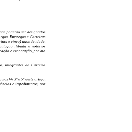
nce poderão ser designados
argos, Empregos e Carreiras
inta e cinco) anos de idade,
putação ilibada e notórios
eação e exoneração, por ato
s, integrantes da Carreira
nos §§ 3º e 5º deste artigo,
sências e impedimentos, por