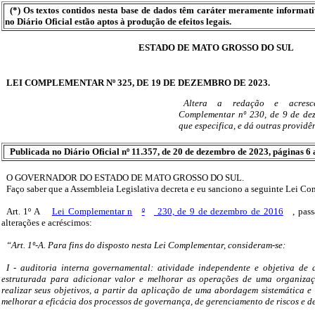
(*) Os textos contidos nesta base de dados têm caráter meramente informat
no Diário Oficial estão aptos à produção de efeitos legais.
ESTADO DE MATO GROSSO DO SUL
LEI COMPLEMENTAR Nº 325, DE 19 DE DEZEMBRO DE 2023.
Altera a redação e acresce
Complementar nº 230, de 9 de de
que especifica, e dá outras providê
Publicada no Diário Oficial nº 11.357, de 20 de dezembro de 2023, páginas 6 
O GOVERNADOR DO ESTADO DE MATO GROSSO DO SUL.
Faço saber que a Assembleia Legislativa decreta e eu sanciono a seguinte Lei C
Art. 1º A
Lei Complementar n
º
230, de 9 de dezembro de 2016
, pas
alterações e acréscimos:
“Art. 1º-A. Para fins do disposto nesta Lei Complementar, consideram-se:
I - auditoria interna governamental: atividade independente e objetiva de 
estruturada para adicionar valor e melhorar as operações de uma organizaç
realizar seus objetivos, a partir da aplicação de uma abordagem sistemática e 
melhorar a eficácia dos processos de governança, de gerenciamento de riscos e de