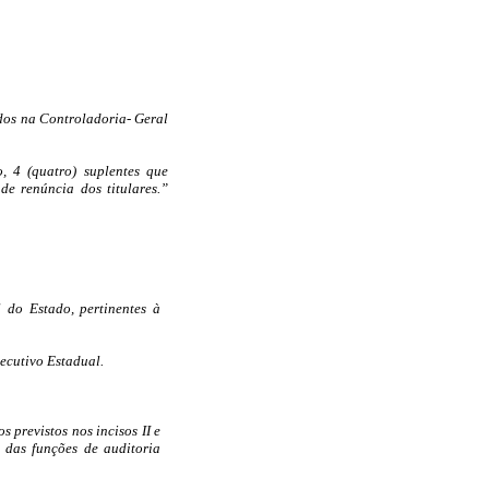
tados na Controladoria- Geral
, 4 (quatro) suplentes que
de renúncia dos titulares.”
l do Estado, pertinentes à
xecutivo Estadual.
 previstos nos incisos II e
s das funções de auditoria