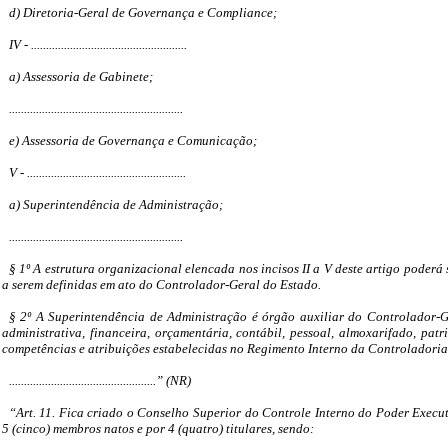
d) Diretoria-Geral de Governança e Compliance;
IV - ....................................................
a) Assessoria de Gabinete;
..........................................................
e) Assessoria de Governança e Comunicação;
V - .....................................................
a) Superintendência de Administração;
..........................................................
§ 1º A estrutura organizacional elencada nos incisos II a V deste artigo poderá
a serem definidas em ato do Controlador-Geral do Estado.
§ 2º A Superintendência de Administração é órgão auxiliar do Controlador-G
administrativa, financeira, orçamentária, contábil, pessoal, almoxarifado, patri
competências e atribuições estabelecidas no Regimento Interno da Controladoria
.................................................” (NR)
“Art. 11. Fica criado o Conselho Superior do Controle Interno do Poder Execut
5 (cinco) membros natos e por 4 (quatro) titulares, sendo: