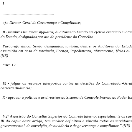
I - .....................................................
..........................................................
e) o Diretor-Geral de Governança e Compliance;
II - membros titulares: 4(quatro) Auditores do Estado em efetivo exercício e lo
do Estado, designados por ato do presidente do Conselho.
Parágrafo único. Serão designados, também, dentre os Auditores do Estado
assumirão em caso de vacância, licença, impedimento, afastamento, férias ou 
(NR)
“Art. 12. ............................................
..........................................................
IX - julgar os recursos interpostos contra as decisões do Controlador-Gera
carreira Auditoria;
X - aprovar a política e as diretrizes do Sistema de Controle Interno do Poder E
..........................................................
§ 2º A decisão do Conselho Superior do Controle Interno, especialmente os casos
III do caput deste artigo, tem caráter definitivo e vincula todos os servidore
governamental, de correição, de ouvidoria e de governança e compliance.” (NR)