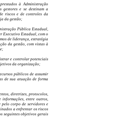
 prestados à Administração
s gestores e se destinam a
e riscos e de controles da
ja da gestão;
nistração Pública Estadual,
er Executivo Estadual, com o
mos de liderança, estratégia
ação da gestão, com vistas à
e;
istrar e controlar potenciais
bjetivos da organização;
ecursos públicos de assumir
tas de sua atuação de forma
tos, diretrizes, protocolos,
 informações, entre outros,
 pelo corpo de servidores e
nados a enfrentar os riscos
s seguintes objetivos gerais