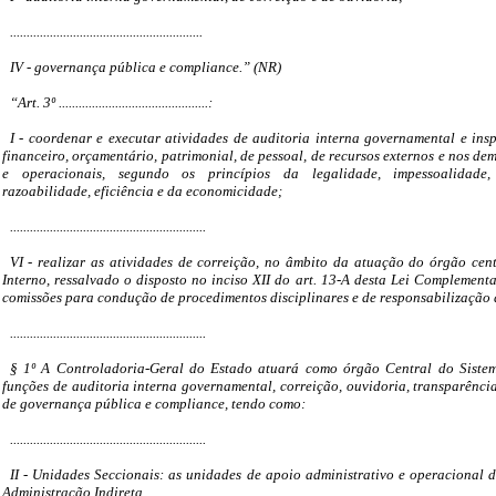
..........................................................
IV - governança pública e compliance.” (NR)
“Art. 3º .............................................:
I - coordenar e executar atividades de auditoria interna governamental e insp
financeiro, orçamentário, patrimonial, de pessoal, de recursos externos e nos dem
e operacionais, segundo os princípios da legalidade, impessoalidade, 
razoabilidade, eficiência e da economicidade;
...........................................................
VI - realizar as atividades de correição, no âmbito da atuação do órgão cen
Interno, ressalvado o disposto no inciso XII do art. 13-A desta Lei Complement
comissões para condução de procedimentos disciplinares e de responsabilização d
...........................................................
§ 1º A Controladoria-Geral do Estado atuará como órgão Central do Sistem
funções de auditoria interna governamental, correição, ouvidoria, transparência
de governança pública e compliance, tendo como:
...........................................................
II - Unidades Seccionais: as unidades de apoio administrativo e operacional d
Administração Indireta.