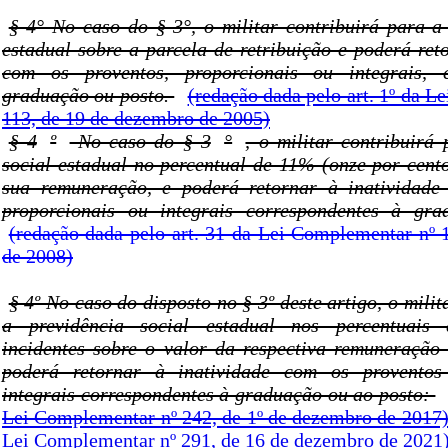
§ 4° No caso do § 3°, o militar contribuirá para a 
estadual sobre a parcela de retribuição e poderá ret
com os proventos, proporcionais ou integrais, 
graduação ou posto.
(redação dada pelo art. 1º da 
113, de 19 de dezembro de 2005)
§ 4
º
No caso do § 3
°
, o militar contribuirá
social estadual no percentual de 11% (onze por cento
sua remuneração, e poderá retornar à inatividade
proporcionais ou integrais correspondentes à gra
(redação dada pelo art. 31 da Lei Complementar nº 
de 2008)
§ 4º No caso do disposto no § 3º deste artigo, o milit
a previdência social estadual nos percentuais 
incidentes sobre o valor da respectiva remuneração 
poderá retornar à inatividade com os proventos
integrais correspondentes à graduação ou ao posto:
Lei Complementar nº 242, de 1º de dezembro de 2017
Lei Complementar nº 291, de 16 de dezembro de 2021