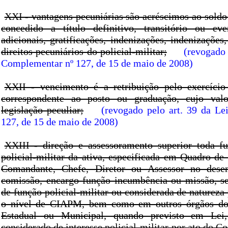
XXI - vantagens pecuniárias são acréscimos ao soldo 
concedido a título definitivo, transitório ou eve
adicionais, gratificações, indenizações, indenizações
direitos pecuniários do policial-militar;
(revogado 
Complementar nº 127, de 15 de maio de 2008)
XXII - vencimento é a retribuição pelo exercício
correspondente ao posto ou graduação, cujo val
legislação peculiar;
(revogado pelo art. 39 da L
127, de 15 de maio de 2008)
XXIII - direção e assessoramento superior toda f
policial-militar da ativa, especificada em Quadro d
Comandante, Chefe, Diretor ou Assessor no dese
comissão, encargo função incumbência ou missão, se
de função policial-militar ou considerada de natureza p
o nível de CIAPM, bem como em outros órgãos do
Estadual ou Municipal, quando previsto em Lei
considerado de interesse policial-militar por ato do 