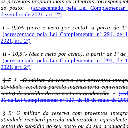
os proventos proporcionais ou integrais corresponden
ao posto:
(acrescentado pela Lei Complementar
dezembro de 2021, art. 2º)
I - 9,5% (nove e meio por cento), a partir de 1º
(acrescentado pela Lei Complementar nº 291, de 
2021, art. 2º)
II - 10,5% (dez e meio por cento), a partir de 1º de
(acrescentado pela Lei Complementar nº 291, de 
2021, art. 2º)
§ 5
º
O militar da reserva com proventos integr
atividade, receberá parcela indenizatória equivalent
cento) do subsídio do seu posto ou graduação.
(red
31 da Lei Complementar nº 127, de 15 de maio de 200
§ 5º O militar da reserva com proventos integra
atividade receberá parcela indenizatória equivalente
cento) do subsídio do seu posto ou da sua graduação