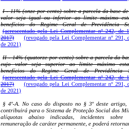
I - 11% (onze por cento) sobre a parcela da base de
valor seja igual ou inferior ao limite máximo est
benefícios do Regime Geral de Previdência S
(acrescentado pela Lei Complementar nº 242, de 
2017)
(revogado pela Lei Complementar nº 291, 
de 2021)
II - 14% (quatorze por cento) sobre a parcela da ba
cujo valor seja superior ao limite máximo esta
benefícios do Regime Geral de Previdência S
(acrescentado pela Lei Complementar nº 242, de 
2017)
(revogado pela Lei Complementar nº 291, 
de 2021)
§ 4º-A. No caso do disposto no § 3º deste artigo, 
contribuirá para o Sistema de Proteção Social dos Mi
alíquotas abaixo indicadas, incidentes sobre
remuneração de caráter permanente, e poderá retornar