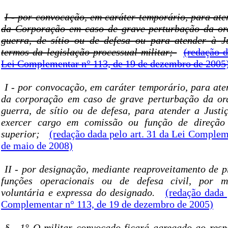
I - por convocação, em caráter temporário, para ate
da Corporação em caso de grave perturbação da or
guerra, de sítio ou de defesa ou para atender à Ju
termos da legislação processual militar;
(redação d
Lei Complementar n° 113, de 19 de dezembro de 2005
I - por convocação, em caráter temporário, para ate
da corporação em caso de grave perturbação da or
guerra, de sítio ou de defesa, para atender a Justi
exercer cargo em comissão ou função de direção
superior;
(redação dada pelo art. 31 da Lei Complem
de maio de 2008)
II - por designação, mediante reaproveitamento de p
funções operacionais ou de defesa civil, por m
voluntária e expressa do designado.
(redação dada 
Complementar n° 113, de 19 de dezembro de 2005)
§
1° O militar convocado ficará agregado ao resp