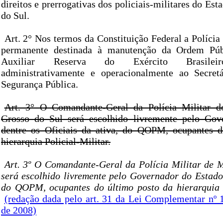
direitos e prerrogativas dos policiais-militares do Es
do Sul.
Art. 2° Nos termos da Constituição Federal a Polícia M
permanente destinada à manutenção da Ordem Púb
Auxiliar Reserva do Exército Brasileiro
administrativamente e operacionalmente ao Secret
Segurança Pública.
Art. 3° O Comandante-Geral da Polícia Militar 
Grosso do Sul será escolhido livremente pelo Gov
dentre os Oficiais da ativa, do QOPM, ocupantes d
hierarquia Policial-Militar.
Art. 3º O Comandante-Geral da Polícia Militar de 
será escolhido livremente pelo Governador do Estado,
do QOPM, ocupantes do último posto da hierarquia P
(redação dada pelo art. 31 da Lei Complementar nº 
de 2008)