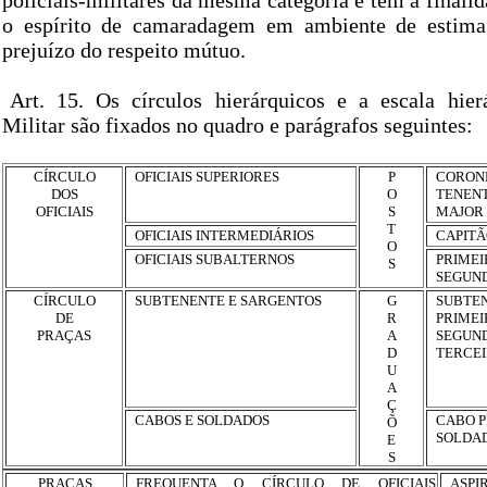
policiais-militares da mesma categoria e tem a finali
o espírito de camaradagem em ambiente de estima
prejuízo do respeito mútuo.
Art. 15. Os círculos hierárquicos e a escala hier
Militar são fixados no quadro e parágrafos seguintes:
CÍRCULO
OFICIAIS SUPERIORES
P
CORON
DOS
O
TENEN
OFICIAIS
S
MAJOR
T
OFICIAIS INTERMEDIÁRIOS
CAPITÃ
O
OFICIAIS SUBALTERNOS
PRIMEI
S
SEGUN
CÍRCULO
SUBTENENTE E SARGENTOS
G
SUBTE
DE
R
PRIMEI
PRAÇAS
A
SEGUN
D
TERCE
U
A
Ç
CABOS E SOLDADOS
CABO 
Õ
SOLDA
E
S
PRAÇAS
FREQUENTA O CÍRCULO DE OFICIAIS
ASPI