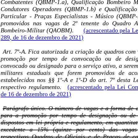
Combatentes (QBMP-1.a), Qualificação Bombeiro Mil
Condutores Operadores (QBMP-1.b) e Qualificação
Particular - Praças Especialistas - Músico (QBMP-
promovidos nas vagas de 2º tenente do Quadro Au
Bombeiro-Militar (QAOBM).
(acrescentado pela L
289, de 16 de dezembro de 2021)
Art. 7º-A. Fica autorizada a criação de quadros com
promoção por tempo de convocação ou de desig
convocado ou designado para o serviço ativo, a serem
militares estaduais que forem promovidos de aco
estabelecidos nos §§ 1º-A e 1º-D do art. 7º desta 
respectivo regulamento.
(acrescentado pela Lei Co
de 16 de dezembro de 2021)
Parágrafo único. O número de vagas e a forma de 
para a promoção por tempo de designação ou de 
dispostos em lei própria e regulamento, em quantitat
excedente a 15% (quinze por cento) das vagas
respectivos Quadros de Oficiais e de Praças de c