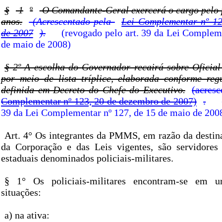
§
1
º
O Comandante-Geral exercerá o cargo pelo p
anos.
(Acrescentado pela
Lei Complementar nº 12
de 2007
).
(revogado pelo art. 39 da Lei Complem
de maio de 2008)
§ 2º A escolha do Governador recairá sobre Oficial
por meio de lista tríplice, elaborada conforme re
definida em Decreto do Chefe do Executivo.
(acresc
Complementar nº 123, 20 de dezembro de 2007)
.
39 da Lei Complementar nº 127, de 15 de maio de 200
Art. 4° Os integrantes da PMMS, em razão da destina
da Corporação e das Leis vigentes, são servidores 
estaduais denominados policiais-militares.
§ 1° Os policiais-militares encontram-se em u
situações:
a) na ativa: