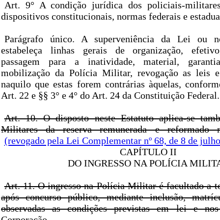
Art. 9° A condição jurídica dos policiais-militare
dispositivos constitucionais, normas federais e estadua
Parágrafo único. A superveniência da Lei ou n
estabeleça linhas gerais de organização, efetiv
passagem para a inatividade, material, garanti
mobilização da Polícia Militar, revogação as leis 
naquilo que estas forem contrárias àquelas, confor
Art. 22 e §§ 3° e 4° do Art. 24 da Constituição Federal.
Art. 10. O disposto neste Estatuto aplica-se tam
Militares da reserva remunerada e reformado 
(revogado pela Lei Complementar nº 68, de 8 de julh
CAPÍTULO II
DO INGRESSO NA POLÍCIA MILIT
Art. 11. O ingresso na Polícia Militar é facultado a t
após concurso público, mediante inclusão, matrí
observadas as condições previstas em lei e nos
Corporação.