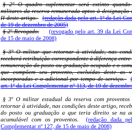
§ 2° O quadro suplementar será extinto quando
militares da reserva remunerada aptos à designação 
II deste artigo.
(redação dada pelo art. 1º da Lei C
de 19 de dezembro de 2005)
§ 2º Revogado.
(revogado pelo art. 39 da Lei Co
de 15 de maio de 2008)
§ 3° O militar que retornar à atividade, nas condi
receberá retribuição correspondente à diferença entre 
remuneração do posto ou graduação ocupado e o soma
que compõem seu provento, excluídas deste as v
incorporadas e o adicional por tempo de serviço.
art. 1º da Lei Complementar n° 113, de 19 de dezembr
§ 3º O militar estadual da reserva com proventos
retornar à atividade, nas condições deste artigo, rec
do posto ou graduação a que teria direito se na at
acumulável com os proventos.
(redação dada pe
Complementar nº 127, de 15 de maio de 2008)