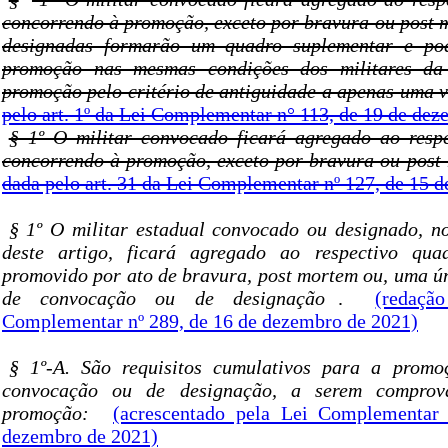
concorrendo à promoção, exceto por bravura ou post m
designadas formarão um quadro suplementar e po
promoção nas mesmas condições dos militares da 
promoção pelo critério de antiguidade a apenas uma 
pelo art. 1º da Lei Complementar n° 113, de 19 de de
§ 1º O militar convocado ficará agregado ao resp
concorrendo à promoção, exceto por bravura ou post
dada pelo art. 31 da Lei Complementar nº 127, de 15 
§ 1º O militar estadual convocado ou designado, n
deste artigo, ficará agregado ao respectivo qu
promovido por ato de bravura, post mortem ou, uma ún
de convocação ou de designação
.
(redaçã
Complementar nº 289, de 16 de dezembro de 2021)
§ 1º-A. São requisitos cumulativos para a prom
convocação ou de designação, a serem compro
promoção:
(acrescentado pela Lei Complementar
dezembro de 2021)