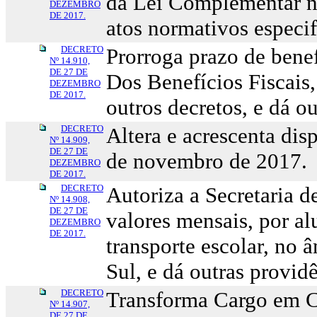
da Lei Complementar nº
DEZEMBRO
DE 2017.
atos normativos especif
DECRETO
Prorroga prazo de benef
Nº 14.910,
DE 27 DE
Dos Benefícios Fiscai
DEZEMBRO
DE 2017.
outros decretos, e dá o
DECRETO
Altera e acrescenta dis
Nº 14.909,
DE 27 DE
de novembro de 2017.
DEZEMBRO
DE 2017.
DECRETO
Autoriza a Secretaria d
Nº 14.908,
DE 27 DE
valores mensais, por al
DEZEMBRO
DE 2017.
transporte escolar, no
Sul, e dá outras provid
DECRETO
Transforma Cargo em C
Nº 14.907,
DE 27 DE