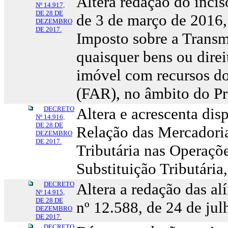
Altera redação do incis
Nº 14.917,
DE 28 DE
de 3 de março de 2016,
DEZEMBRO
DE 2017.
Imposto sobre a Trans
quaisquer bens ou dire
imóvel com recursos d
(FAR), no âmbito do P
DECRETO
Altera e acrescenta dis
Nº 14.916,
DE 28 DE
Relação das Mercadoria
DEZEMBRO
DE 2017.
Tributária nas Operaçõ
Substituição Tributári
DECRETO
Altera a redação das alí
Nº 14.915,
DE 28 DE
nº 12.588, de 24 de jul
DEZEMBRO
DE 2017.
DECRETO