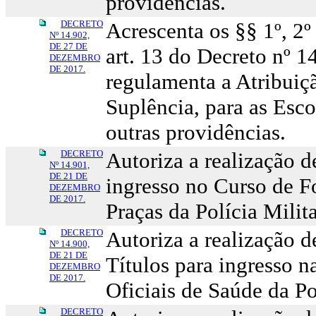
providências.
DECRETO
Acrescenta os §§ 1º, 2º 
Nº 14.902,
DE 27 DE
art. 13 do Decreto nº 1
DEZEMBRO
DE 2017.
regulamenta a Atribui
Suplência, para as Esco
outras providências.
DECRETO
Autoriza a realização 
Nº 14.901,
DE 21 DE
ingresso no Curso de 
DEZEMBRO
DE 2017.
Praças da Polícia Milit
DECRETO
Autoriza a realização 
Nº 14.900,
DE 21 DE
Títulos para ingresso n
DEZEMBRO
DE 2017.
Oficiais de Saúde da Po
DECRETO