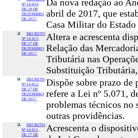
Dá nova redação ao Ane
Nº 14.914,
DE 28 DE
abril de 2017, que esta
DEZEMBRO
DE 2017.
Casa Militar do Estado
DECRETO
Altera e acrescenta dis
Nº 14.913,
DE 27 DE
Relação das Mercadoria
DEZEMBRO
DE 2017.
Tributária nas Operaçõ
Substituição Tributári
DECRETO
Dispõe sobre prazo de 
Nº 14.912,
DE 27 DE
refere a Lei nº 5.071, 
DEZEMBRO
DE 2017.
problemas técnicos no 
outras providências.
DECRETO
Acrescenta o dispositivo
Nº 14.911,
DE 27 DE