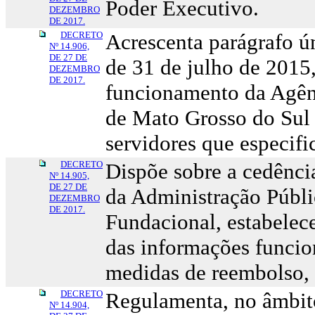
Poder Executivo.
DEZEMBRO
DE 2017.
DECRETO
Acrescenta parágrafo ún
Nº 14.906,
DE 27 DE
de 31 de julho de 2015,
DEZEMBRO
DE 2017.
funcionamento da Agên
de Mato Grosso do Sul
servidores que especifi
DECRETO
Dispõe sobre a cedência
Nº 14.905,
DE 27 DE
da Administração Públi
DEZEMBRO
DE 2017.
Fundacional, estabelec
das informações funcion
medidas de reembolso, 
DECRETO
Regulamenta, no âmbit
Nº 14.904,