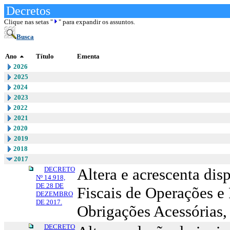
Decretos
Clique nas setas "
" para expandir os assuntos.
Busca
Ano
Título
Ementa
2026
2025
2024
2023
2022
2021
2020
2019
2018
2017
DECRETO
Altera e acrescenta di
Nº 14.918,
DE 28 DE
Fiscais de Operações e
DEZEMBRO
DE 2017.
Obrigações Acessórias
DECRETO