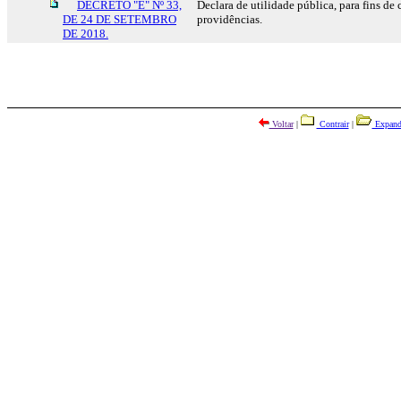
DECRETO "E" Nº 33,
Declara de utilidade pública, para fins de
DE 24 DE SETEMBRO
providências.
DE 2018.
Voltar
|
Contrair
|
Expand