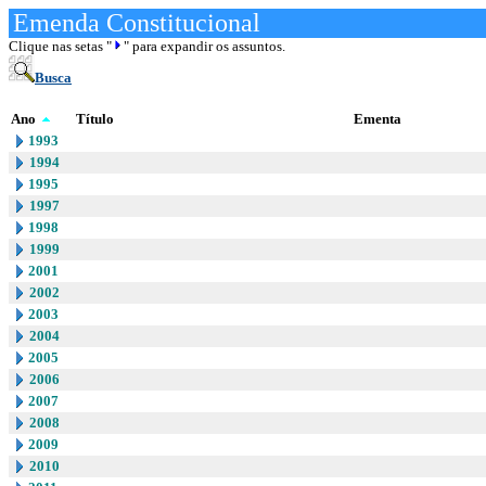
Emenda Constitucional
Clique nas setas "
" para expandir os assuntos.
Busca
Ano
Título
Ementa
1993
1994
1995
1997
1998
1999
2001
2002
2003
2004
2005
2006
2007
2008
2009
2010