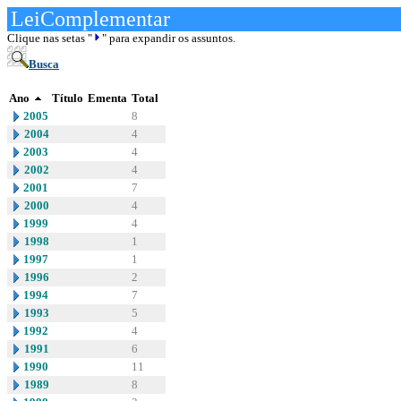
LeiComplementar
Clique nas setas "
" para expandir os assuntos.
Busca
Ano
Título
Ementa
Total
2005
8
2004
4
2003
4
2002
4
2001
7
2000
4
1999
4
1998
1
1997
1
1996
2
1994
7
1993
5
1992
4
1991
6
1990
11
1989
8