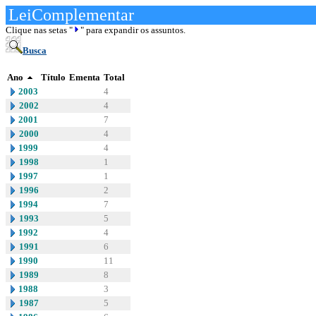
LeiComplementar
Clique nas setas "
" para expandir os assuntos.
Busca
Ano
Título
Ementa
Total
2003
4
2002
4
2001
7
2000
4
1999
4
1998
1
1997
1
1996
2
1994
7
1993
5
1992
4
1991
6
1990
11
1989
8
1988
3
1987
5