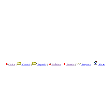
Voltar
|
Contrair
|
Expandir
|
Próximo
|
Anterior
|
Pesquisar
|
Home